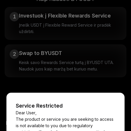
Investuok į Flexible Rewards Service
1
Įnešk USDT į Flexible Reward Service ir pradėk
uždirbti.
Swap to BYUSDT
2
Keisk savo Rewards Service turtą į BYUSDT UTA.
Naudok juos kaip maržą bet kuriuo metu.
Service Restricted
DUK
Dear User,
The product or service you are seeking to access
Kas yra BYUSDT?
is not available to you due to regulatory