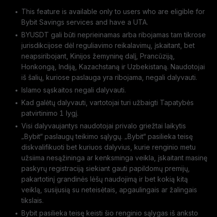
This feature is available only to users who are eligible for
Bybit Savings services and have a UTA.
BYUSDT gali būti neprieinamas arba ribojamas tam tikrose
jurisdikcijose dėl reguliavimo reikalavimų, įskaitant, bet
neapsiribojant, Kinijos žemyninę dalį, Prancūziją,
Honkongą, Indiją, Kazachstaną ir Uzbekistaną. Naudotojai
iš šalių, kuriose paslauga yra ribojama, negali dalyvauti.
Islamo sąskaitos negali dalyvauti.
Kad galėtų dalyvauti, vartotojai turi užbaigti Tapatybės
patvirtinimo 1 lygį.
Visi dalyvaujantys naudotojai privalo griežtai laikytis
„Bybit“ paslaugų teikimo sąlygų. „Bybit“ pasilieka teisę
diskvalifikuoti bet kuriuos dalyvius, kurie renginio metu
užsiima nesąžininga ar kenksminga veikla, įskaitant masinę
paskyrų registraciją siekiant gauti papildomų premijų,
pakartotinį grandinės lėšų naudojimą ir bet kokią kitą
veiklą, susijusią su neteisėtais, apgaulingais ar žalingais
tikslais.
Bybit pasilieka teisę keisti šio renginio sąlygas iš anksto