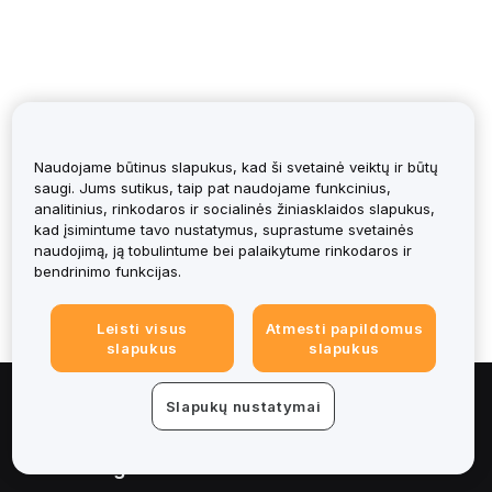
Naudojame būtinus slapukus, kad ši svetainė veiktų ir būtų
saugi. Jums sutikus, taip pat naudojame funkcinius,
Was it helpful?
analitinius, rinkodaros ir socialinės žiniasklaidos slapukus,
kad įsimintume tavo nustatymus, suprastume svetainės
naudojimą, ją tobulintume bei palaikytume rinkodaros ir
bendrinimo funkcijas.
Leisti visus
Atmesti papildomus
slapukus
slapukus
Slapukų nustatymai
Apie
Paslaugos