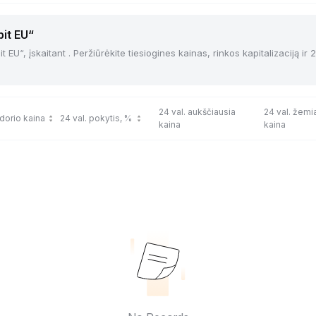
bit EU“
 EU“, įskaitant . Peržiūrėkite tiesiogines kainas, rinkos kapitalizaciją ir 
24 val. aukščiausia
24 val. žemi
dorio kaina
24 val. pokytis, %
kaina
kaina