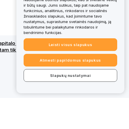
ir būtų saugi. Jums sutikus, taip pat naudojame
funkcinius, analitinius, rinkodaros ir socialinės
žiniasklaidos slapukus, kad įsimintume tavo
nustatymus, suprastume svetainės naudojimą, ją
tobulintume bei palaikytume rinkodaros ir
bendrinimo funkcijas.
kapitalo praradimą. Išsamesnę apžvalgą rasi
Leisti visus slapukus
am tikri bybit.eu pasiūlymai nepatenka į
Atmesti papildomus slapukus
Slapukų nustatymai