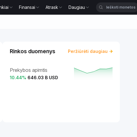
nkiai
Finansai
Atrask
Daugiau
Rinkos duomenys
Peržiūrėti daugiau
Prekybos apimtis
10.44
%
646.03 B USD