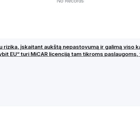
No Records
su rizika, įskaitant aukštą nepastovumą ir galimą viso 
it EU“ turi MiCAR licenciją tam tikroms paslaugoms, t