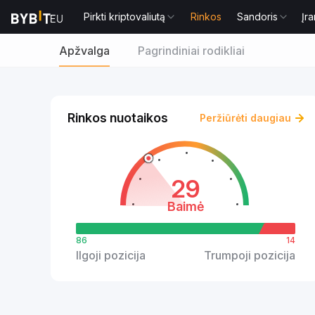
Pirkti kriptovaliutą
Rinkos
Sandoris
Įra
Apžvalga
Pagrindiniai rodikliai
Rinkos nuotaikos
Peržiūrėti daugiau
29
Baimė
86
14
Ilgoji pozicija
Trumpoji pozicija