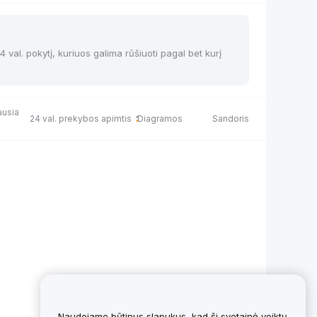
24 val. pokytį, kuriuos galima rūšiuoti pagal bet kurį
ausia
24 val. prekybos apimtis
Diagramos
Sandoris
Naudojame būtinus slapukus, kad ši svetainė veiktų