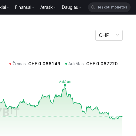
kiai
Finansai
Atrask
Daugiau
CHF
Žemas
CHF
0.066149
Aukštas
CHF
0.067220