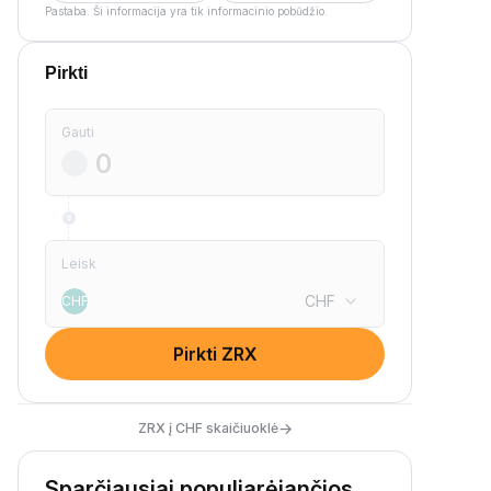
Pastaba. Ši informacija yra tik informacinio pobūdžio.
Pirkti
Gauti
Leisk
CHF
CHF
Pirkti ZRX
→
ZRX į CHF skaičiuoklė
Sparčiausiai populiarėjančios