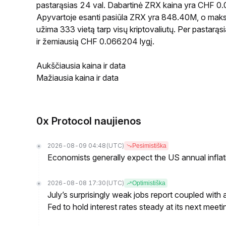
pastarąsias 24 val. Dabartinė ZRX kaina yra CHF 0
Apyvartoje esanti pasiūla ZRX yra 848.40M, o maksim
užima 333 vietą tarp visų kriptovaliutų. Per pastar
ir žemiausią CHF 0.066204 lygį.
Aukščiausia kaina ir data
Mažiausia kaina ir data
0x Protocol naujienos
2026-08-09 04:48
(UTC)
Pesimistiška
Economists generally expect the US annual inflatio
2026-08-08 17:30
(UTC)
Optimistiška
July’s surprisingly weak jobs report coupled with 
Fed to hold interest rates steady at its next m