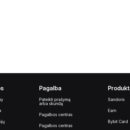
os
Pagalba
Produkt
uy
Pateikti prašymą
Sandoris
arba skundą
a
Earn
Pagalbos centras
ijų
Bybit Card
Pagalbos centras