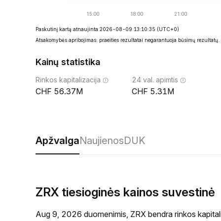
Paskutinį kartą atnaujinta 2026-08-09 13:10:35
(UTC+0)
Atsakomybės apribojimas: praeities rezultatai negarantuoja būsimų rezultatų.
Kainų statistika
Rinkos kapitalizacija
24 val. apimtis
56.37M
5.31M
Apžvalga
Naujienos
DUK
ZRX tiesioginės kainos suvestinė
Aug 9, 2026 duomenimis, ZRX bendra rinkos kapitali