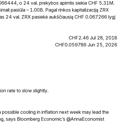
.066444, o 24 val. prekybos apimtis siekia CHF 5.31M.
ali pasiūla – 1.00B. Pagal rinkos kapitalizaciją ZRX
ąsias 24 val. ZRX pasiekė aukščiausią CHF 0.067266 lygį
CHF2.46 Jul 28, 2018
CHF0.059786 Jun 25, 2026
n rate to slow slightly.
a possible cooling in inflation next week may lead the
eeting, says Bloomberg Economic’s @AnnaEconomist