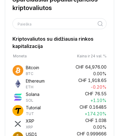
kriptovaliutos
Paieška
Kriptovaliutos su didžiausia rinkos
kapitalizacija
Moneta
Kaina ir 24 val. %
CHF
64,976.00
Bitcoin
0.00%
BTC
CHF
1,918.65
Ethereum
-0.20%
ETH
CHF
76.55
Solana
+1.10%
SOL
CHF
0.16485
Tutorial
+174.20%
TUT
CHF
1.038
XRP
0.00%
XRP
CHF
0.999666
USD1