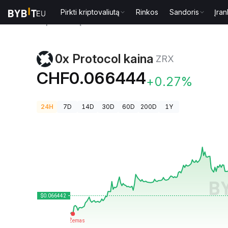
Pirkti kriptovaliutą
Rinkos
Sandoris
Įran
Kriptovaliutų kainos
0x Protocol kaina ZRX
0x Protocol kaina
ZRX
CHF0.066444
+0.27%
24H
7D
14D
30D
60D
200D
1Y