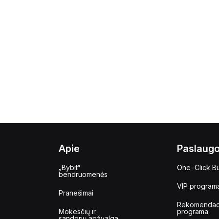
Apie
Paslaug
„Bybit“
One-Click B
bendruomenės
VIP program
Pranešimai
Rekomendac
Mokesčių ir
programa
sandorių apžvalga