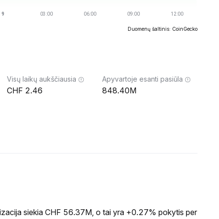
Duomenų šaltinis: CoinGecko
Visų laikų aukščiausia
Apyvartoje esanti pasiūla
2.46
848.40M
zacija siekia CHF 56.37M, o tai yra +0.27% pokytis per