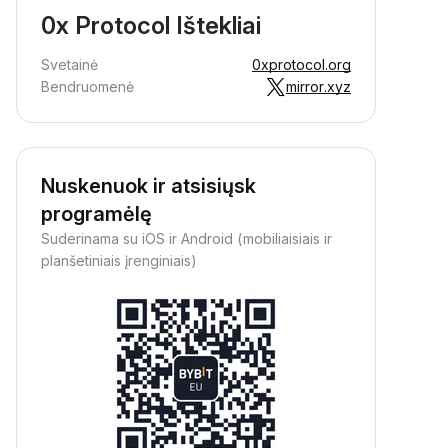
0x Protocol Ištekliai
Svetainė
0xprotocol.org
Bendruomenė
mirror.xyz
Nuskenuok ir atsisiųsk
programėlę
Suderinama su iOS ir Android (mobiliaisiais ir
planšetiniais įrenginiais)