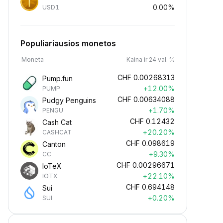
0.00%
USD1
Populiariausios monetos
Moneta
Kaina ir 24 val. %
CHF
0.00268313
Pump.fun
+12.00%
PUMP
CHF
0.00634088
Pudgy Penguins
+1.70%
PENGU
CHF
0.12432
Cash Cat
+20.20%
CASHCAT
CHF
0.098619
Canton
+9.30%
CC
CHF
0.00296671
IoTeX
+22.10%
IOTX
CHF
0.694148
Sui
+0.20%
SUI