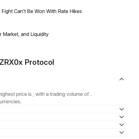
 Fight Can’t Be Won With Rate Hikes
Market, and Liquidity
 ZRX0x Protocol
highest price is , with a trading volume of .
urrencies.