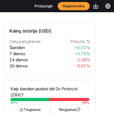
Registruotis
Prisijungti
Kainų istorija (USD)
Datų palyginimas
Pokyčio %
Šiandien
+0.25%
7 dienos
+5.70%
14 dienos
-2.08%
30 dienos
-6.65%
Kaip šiandien jautiesi dėl 0x Protocol
(ZRX)?
50
%
50
%
Teigiamas
Neigiamas