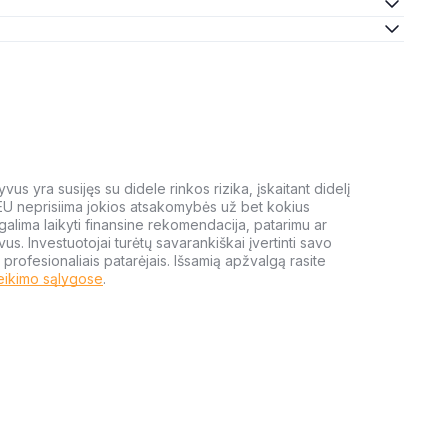
us yra susijęs su didele rinkos rizika, įskaitant didelį
 EU neprisiima jokios atsakomybės už bet kokius
galima laikyti finansine rekomendacija, patarimu ar
yvus. Investuotojai turėtų savarankiškai įvertinti savo
 profesionaliais patarėjais. Išsamią apžvalgą rasite
eikimo sąlygose
.