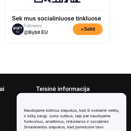
Sek mus socialiniuose tinkluose
Followers
+
Sekti
@Bybit EU
ai
Teisinė informacija
Interesų konfliktų politika
Naudojame būtinus slapukus, kad ši svetainė veiktų
Saugojimo ir administravimo
politikos santrauka
ir būtų saugi. Jums sutikus, taip pat naudojame
funkcinius, analitinius, rinkodaros ir socialinės
ESG informacija
žiniasklaidos slapukus, kad įsimintume tavo