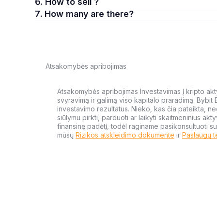
6. How to sell ?
7. How many are there?
Atsakomybės apribojimas
Atsakomybės apribojimas Investavimas į kripto aktyv
svyravimą ir galimą viso kapitalo praradimą. Bybit
investavimo rezultatus. Nieko, kas čia pateikta, ne
siūlymu pirkti, parduoti ar laikyti skaitmeninius akt
finansinę padėtį, todėl raginame pasikonsultuoti su
mūsų
Rizikos atskleidimo dokumente
ir
Paslaugų t