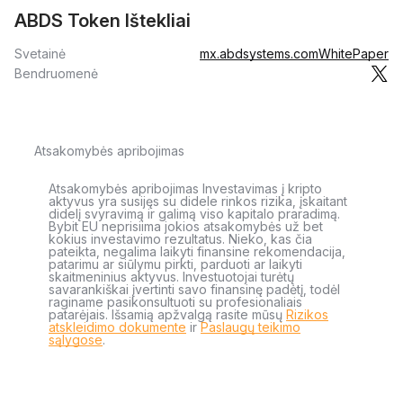
ABDS Token Ištekliai
Svetainė
mx.abdsystems.com
WhitePaper
Bendruomenė
Atsakomybės apribojimas
Atsakomybės apribojimas Investavimas į kripto
aktyvus yra susijęs su didele rinkos rizika, įskaitant
didelį svyravimą ir galimą viso kapitalo praradimą.
Bybit EU neprisiima jokios atsakomybės už bet
kokius investavimo rezultatus. Nieko, kas čia
pateikta, negalima laikyti finansine rekomendacija,
patarimu ar siūlymu pirkti, parduoti ar laikyti
skaitmeninius aktyvus. Investuotojai turėtų
savarankiškai įvertinti savo finansinę padėtį, todėl
raginame pasikonsultuoti su profesionaliais
patarėjais. Išsamią apžvalgą rasite mūsų
Rizikos
atskleidimo dokumente
ir
Paslaugų teikimo
sąlygose
.