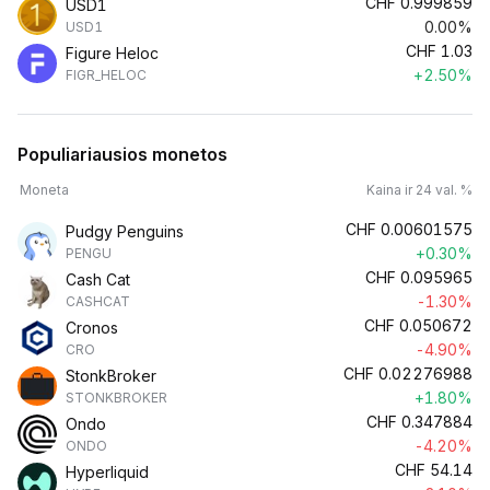
CHF
0.999859
USD1
0.00%
USD1
CHF
1.03
Figure Heloc
+2.50%
FIGR_HELOC
Populiariausios monetos
Moneta
Kaina ir 24 val. %
CHF
0.00601575
Pudgy Penguins
+0.30%
PENGU
CHF
0.095965
Cash Cat
-1.30%
CASHCAT
CHF
0.050672
Cronos
-4.90%
CRO
CHF
0.02276988
StonkBroker
+1.80%
STONKBROKER
CHF
0.347884
Ondo
-4.20%
ONDO
CHF
54.14
Hyperliquid