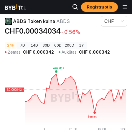
Registruotis
Kriptovaliutų kainos
ABDS Token kaina ABDS
ABDS Token kaina
ABDS
CHF
CHF0.00034034
-0.56%
24H
7D
14D
30D
60D
200D
1Y
Žemas
CHF
0.000342
Aukštas
CHF
0.000342