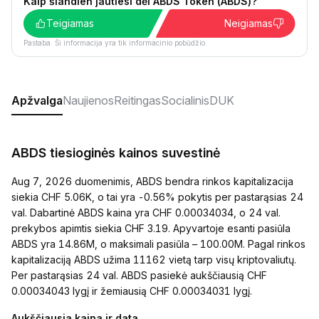
Kaip šiandien jautiesi dėl ABDS Token (ABDS)?
Teigiamas
Neigiamas
Pastaba. Ši informacija yra tik informacinio pobūdžio.
Apžvalga
Naujienos
Reitingas
Socialinis
DUK
ABDS tiesioginės kainos suvestinė
Aug 7, 2026 duomenimis, ABDS bendra rinkos kapitalizacija
siekia CHF 5.06K, o tai yra -0.56% pokytis per pastarąsias 24
val. Dabartinė ABDS kaina yra CHF 0.00034034, o 24 val.
prekybos apimtis siekia CHF 3.19. Apyvartoje esanti pasiūla
ABDS yra 14.86M, o maksimali pasiūla – 100.00M. Pagal rinkos
kapitalizaciją ABDS užima 11162 vietą tarp visų kriptovaliutų.
Per pastarąsias 24 val. ABDS pasiekė aukščiausią CHF
0.00034043 lygį ir žemiausią CHF 0.00034031 lygį.
Aukščiausia kaina ir data