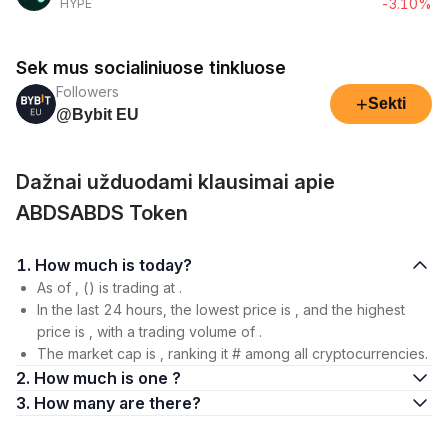
-3.10%
HYPE
Sek mus socialiniuose tinkluose
Followers
+
Sekti
@Bybit EU
Dažnai užduodami klausimai apie
ABDSABDS Token
1. How much is today?
As of , () is trading at .
In the last 24 hours, the lowest price is , and the highest
price is , with a trading volume of .
The market cap is , ranking it # among all cryptocurrencies.
2. How much is one ?
3. How many are there?