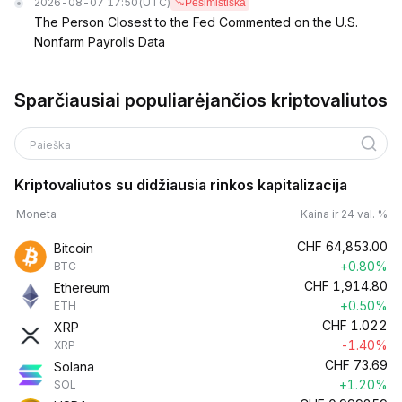
2026-08-07 17:50
(UTC)
Pesimistiška
The Person Closest to the Fed Commented on the U.S.
Nonfarm Payrolls Data
Sparčiausiai populiarėjančios kriptovaliutos
Paieška
Kriptovaliutos su didžiausia rinkos kapitalizacija
Moneta
Kaina ir 24 val. %
CHF
64,853.00
Bitcoin
+0.80%
BTC
CHF
1,914.80
Ethereum
+0.50%
ETH
CHF
1.022
XRP
-1.40%
XRP
CHF
73.69
Solana
+1.20%
SOL