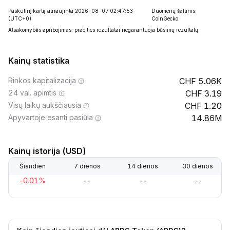
Paskutinį kartą atnaujinta 2026-08-07 02:47:53
Duomenų šaltinis:
(UTC+0)
CoinGecko
Atsakomybės apribojimas: praeities rezultatai negarantuoja būsimų rezultatų.
Kainų statistika
Rinkos kapitalizacija
5.06K
24 val. apimtis
3.19
Visų laikų aukščiausia
1.20
Apyvartoje esanti pasiūla
14.86M
Kainų istorija (USD)
Šiandien
7 dienos
14 dienos
30 dienos
-0.01%
--
--
--