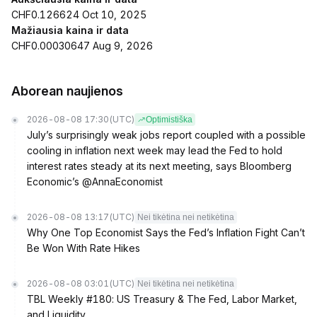
CHF0.126624 Oct 10, 2025
Mažiausia kaina ir data
CHF0.00030647 Aug 9, 2026
Aborean naujienos
2026-08-08 17:30
(UTC)
Optimistiška
July’s surprisingly weak jobs report coupled with a possible
cooling in inflation next week may lead the Fed to hold
interest rates steady at its next meeting, says Bloomberg
Economic’s @AnnaEconomist
2026-08-08 13:17
(UTC)
Nei tikėtina nei netikėtina
Why One Top Economist Says the Fed’s Inflation Fight Can’t
Be Won With Rate Hikes
2026-08-08 03:01
(UTC)
Nei tikėtina nei netikėtina
TBL Weekly #180: US Treasury & The Fed, Labor Market,
and Liquidity