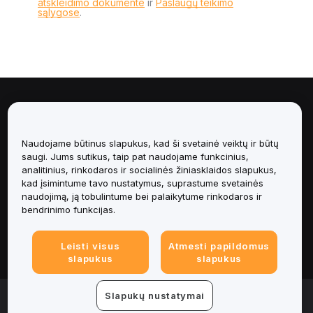
atskleidimo dokumente
ir
Paslaugų teikimo
sąlygose
.
Apie
Paslaugos
Naudojame būtinus slapukus, kad ši svetainė veiktų ir būtų
saugi. Jums sutikus, taip pat naudojame funkcinius,
analitinius, rinkodaros ir socialinės žiniasklaidos slapukus,
Pagalba
kad įsimintume tavo nustatymus, suprastume svetainės
naudojimą, ją tobulintume bei palaikytume rinkodaros ir
Produktai
bendrinimo funkcijas.
Teisinė informacija
Leisti visus
Atmesti papildomus
slapukus
slapukus
© 2025-2026 Bybit.eu. All rights reserved.
Slapukų nustatymai