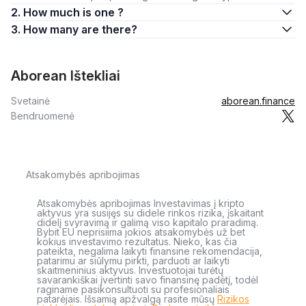
2. How much is one ?
3. How many are there?
Aborean Ištekliai
Svetainė
aborean.finance
Bendruomenė
Atsakomybės apribojimas
Atsakomybės apribojimas Investavimas į kripto
aktyvus yra susijęs su didele rinkos rizika, įskaitant
didelį svyravimą ir galimą viso kapitalo praradimą.
Bybit EU neprisiima jokios atsakomybės už bet
kokius investavimo rezultatus. Nieko, kas čia
pateikta, negalima laikyti finansine rekomendacija,
patarimu ar siūlymu pirkti, parduoti ar laikyti
skaitmeninius aktyvus. Investuotojai turėtų
savarankiškai įvertinti savo finansinę padėtį, todėl
raginame pasikonsultuoti su profesionaliais
patarėjais. Išsamią apžvalgą rasite mūsų
Rizikos