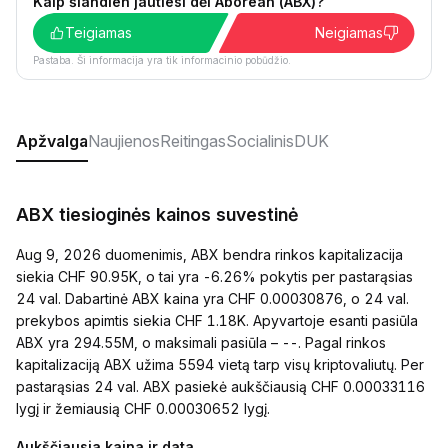
Kaip šiandien jautiesi dėl Aborean (ABX)?
Teigiamas
Neigiamas
Pastaba. Ši informacija yra tik informacinio pobūdžio.
Apžvalga
Naujienos
Reitingas
Socialinis
DUK
ABX tiesioginės kainos suvestinė
Aug 9, 2026 duomenimis, ABX bendra rinkos kapitalizacija
siekia CHF 90.95K, o tai yra -6.26% pokytis per pastarąsias
24 val. Dabartinė ABX kaina yra CHF 0.00030876, o 24 val.
prekybos apimtis siekia CHF 1.18K. Apyvartoje esanti pasiūla
ABX yra 294.55M, o maksimali pasiūla – --. Pagal rinkos
kapitalizaciją ABX užima 5594 vietą tarp visų kriptovaliutų. Per
pastarąsias 24 val. ABX pasiekė aukščiausią CHF 0.00033116
lygį ir žemiausią CHF 0.00030652 lygį.
Aukščiausia kaina ir data