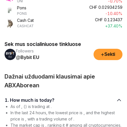
-0.70%
UNI
CHF
0.02934259
Pons
-10.40%
PONS
CHF
0.123437
Cash Cat
+37.40%
CASHCAT
Sek mus socialiniuose tinkluose
Followers
+
Sekti
@Bybit EU
Dažnai užduodami klausimai apie
ABXAborean
1. How much is today?
As of , () is trading at .
In the last 24 hours, the lowest price is , and the highest
price is , with a trading volume of .
The market cap is , ranking it # among all cryptocurrencies.