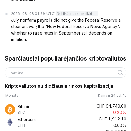
2026-08-08 01:39
(UTC)
Nei tikėtina nei netikėtina
July nonfarm payrolls did not give the Federal Reserve a
clear answer; the “New Federal Reserve News Agency”:
whether to raise rates in September still depends on
inflation.
Sparčiausiai populiarėjančios kriptovaliutos
Paieška
Kriptovaliutos su didžiausia rinkos kapitalizacija
Moneta
Kaina ir 24 val. %
CHF
64,740.00
Bitcoin
-0.20%
BTC
CHF
1,912.10
Ethereum
0.00%
ETH