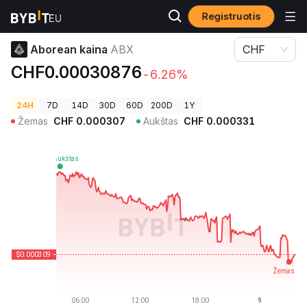
Registruotis
Kriptovaliutų kainos
Aborean kaina ABX
Aborean kaina
ABX
CHF
CHF0.00030876
-6.26%
24H
7D
14D
30D
60D
200D
1Y
Žemas
CHF
0.000307
Aukštas
CHF
0.000331