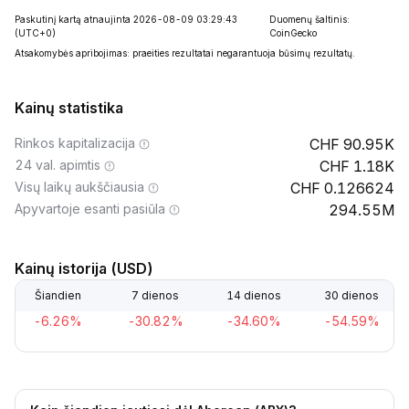
Paskutinį kartą atnaujinta 2026-08-09 03:29:43
Duomenų šaltinis:
(UTC+0)
CoinGecko
Atsakomybės apribojimas: praeities rezultatai negarantuoja būsimų rezultatų.
Kainų statistika
Rinkos kapitalizacija
90.95K
24 val. apimtis
1.18K
Visų laikų aukščiausia
0.126624
Apyvartoje esanti pasiūla
294.55M
Kainų istorija (USD)
Šiandien
7 dienos
14 dienos
30 dienos
-6.26%
-30.82%
-34.60%
-54.59%