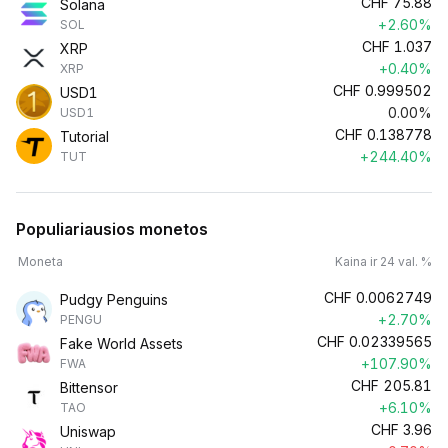
CHF
75.88
Solana
+2.60%
SOL
CHF
1.037
XRP
+0.40%
XRP
CHF
0.999502
USD1
0.00%
USD1
CHF
0.138778
Tutorial
+244.40%
TUT
Populiariausios monetos
Moneta
Kaina ir 24 val. %
CHF
0.0062749
Pudgy Penguins
+2.70%
PENGU
CHF
0.02339565
Fake World Assets
+107.90%
FWA
CHF
205.81
Bittensor
+6.10%
TAO
CHF
3.96
Uniswap