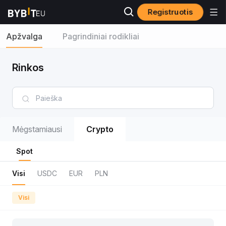
Registruotis
Apžvalga
Pagrindiniai rodikliai
Rinkos
Mėgstamiausi
Crypto
Spot
Visi
USDC
EUR
PLN
Visi