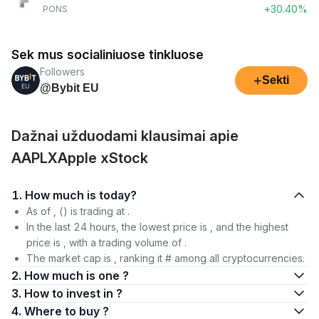
+30.40%
PONS
Sek mus socialiniuose tinkluose
Followers
+
Sekti
@Bybit EU
Dažnai užduodami klausimai apie
AAPLXApple xStock
1. How much is today?
As of , () is trading at .
In the last 24 hours, the lowest price is , and the highest
price is , with a trading volume of .
The market cap is , ranking it # among all cryptocurrencies.
2. How much is one ?
3. How to invest in ?
4. Where to buy ?