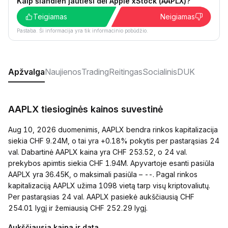
Kaip šiandien jautiesi dėl Apple xStock (AAPLX)?
Teigiamas
Neigiamas
Pastaba. Ši informacija yra tik informacinio pobūdžio.
Apžvalga
Naujienos
Trading
Reitingas
Socialinis
DUK
AAPLX tiesioginės kainos suvestinė
Aug 10, 2026 duomenimis, AAPLX bendra rinkos kapitalizacija
siekia CHF 9.24M, o tai yra +0.18% pokytis per pastarąsias 24
val. Dabartinė AAPLX kaina yra CHF 253.52, o 24 val.
prekybos apimtis siekia CHF 1.94M. Apyvartoje esanti pasiūla
AAPLX yra 36.45K, o maksimali pasiūla – --. Pagal rinkos
kapitalizaciją AAPLX užima 1098 vietą tarp visų kriptovaliutų.
Per pastarąsias 24 val. AAPLX pasiekė aukščiausią CHF
254.01 lygį ir žemiausią CHF 252.29 lygį.
Aukščiausia kaina ir data