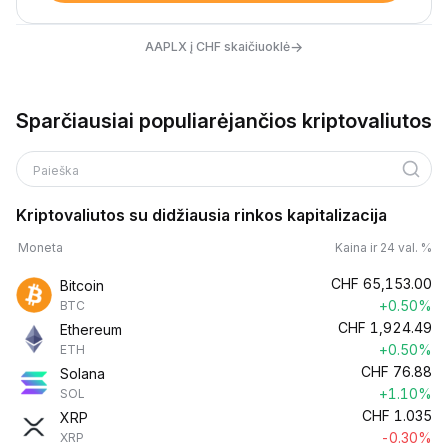
→
AAPLX į CHF skaičiuoklė
Sparčiausiai populiarėjančios kriptovaliutos
Paieška
Kriptovaliutos su didžiausia rinkos kapitalizacija
Moneta
Kaina ir 24 val. %
CHF
65,153.00
Bitcoin
+0.50%
BTC
CHF
1,924.49
Ethereum
+0.50%
ETH
CHF
76.88
Solana
+1.10%
SOL
CHF
1.035
XRP
-0.30%
XRP