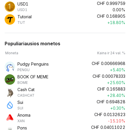
CHF
0.999759
USD1
0.00%
USD1
CHF
0.168905
Tutorial
+18.80%
TUT
Populiariausios monetos
Moneta
Kaina ir 24 val. %
CHF
0.00666968
Pudgy Penguins
+5.40%
PENGU
CHF
0.00078333
BOOK OF MEME
+25.60%
BOME
CHF
0.165883
Cash Cat
+28.40%
CASHCAT
CHF
0.694828
Sui
+0.30%
SUI
CHF
0.0132623
Anoma
-15.10%
XAN
CHF
0.04011022
Pons