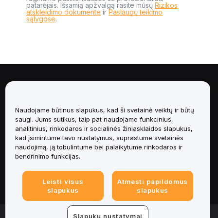
patarėjais. Išsamią apžvalgą rasite mūsų
Rizikos
atskleidimo dokumente
ir
Paslaugų teikimo
sąlygose
.
Apie
Paslaugos
Naudojame būtinus slapukus, kad ši svetainė veiktų ir būtų
saugi. Jums sutikus, taip pat naudojame funkcinius,
analitinius, rinkodaros ir socialinės žiniasklaidos slapukus,
Pagalba
kad įsimintume tavo nustatymus, suprastume svetainės
naudojimą, ją tobulintume bei palaikytume rinkodaros ir
Produktai
bendrinimo funkcijas.
Teisinė informacija
Leisti visus
Atmesti papildomus
slapukus
slapukus
© 2025-2026 Bybit.eu. Visos teisės saugomos.
Slapukų nustatymai