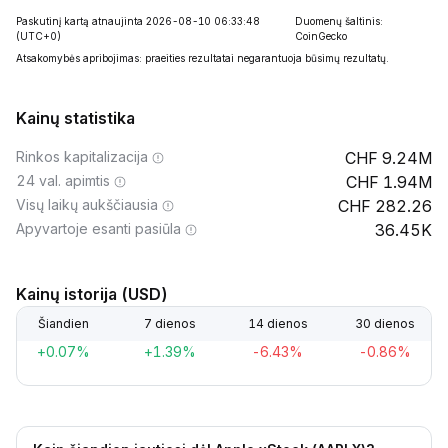
Paskutinį kartą atnaujinta 2026-08-10 06:33:48
Duomenų šaltinis:
(UTC+0)
CoinGecko
Atsakomybės apribojimas: praeities rezultatai negarantuoja būsimų rezultatų.
Kainų statistika
Rinkos kapitalizacija
9.24M
24 val. apimtis
1.94M
Visų laikų aukščiausia
282.26
Apyvartoje esanti pasiūla
36.45K
Kainų istorija (USD)
Šiandien
7 dienos
14 dienos
30 dienos
+0.07%
+1.39%
-6.43%
-0.86%