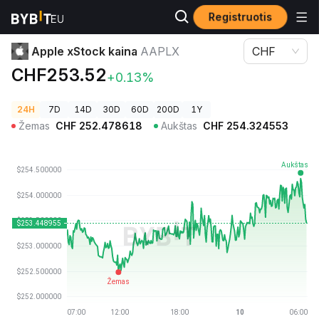
Registruotis
Kriptovaliutų kainos
Apple xStock kaina AAPLX
Apple xStock kaina
AAPLX
CHF
CHF253.52
+0.13%
24H
7D
14D
30D
60D
200D
1Y
Žemas
CHF
252.478618
Aukštas
CHF
254.324553