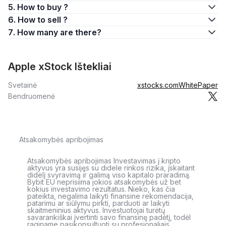
5. How to buy ?
6. How to sell ?
7. How many are there?
Apple xStock Ištekliai
Svetainė
xstocks.com
WhitePaper
Bendruomenė
Atsakomybės apribojimas
Atsakomybės apribojimas Investavimas į kripto
aktyvus yra susijęs su didele rinkos rizika, įskaitant
didelį svyravimą ir galimą viso kapitalo praradimą.
Bybit EU neprisiima jokios atsakomybės už bet
kokius investavimo rezultatus. Nieko, kas čia
pateikta, negalima laikyti finansine rekomendacija,
patarimu ar siūlymu pirkti, parduoti ar laikyti
skaitmeninius aktyvus. Investuotojai turėtų
savarankiškai įvertinti savo finansinę padėtį, todėl
raginame pasikonsultuoti su profesionaliais