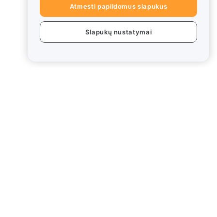
Atmesti papildomus slapukus
Slapukų nustatymai
ai
Teisinė informacija
Interesų konfliktų politika
Saugojimo ir administravimo
politikos santrauka
ESG informacija
Crypto-Asset White Papers