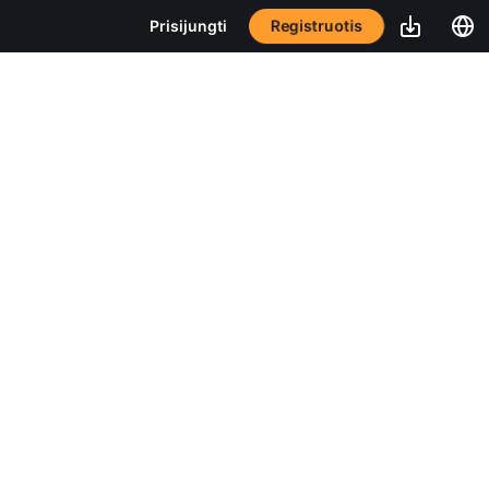
Registruotis
Prisijungti