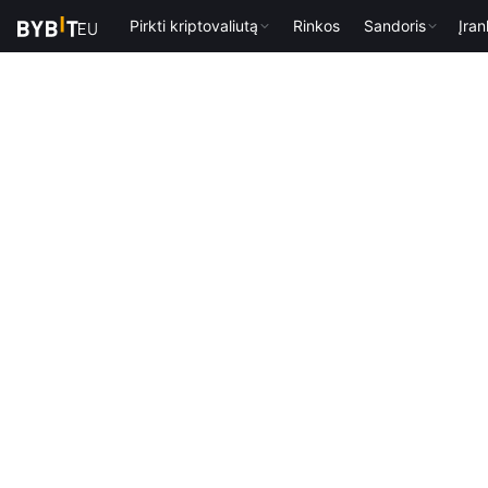
Pirkti kriptovaliutą
Rinkos
Sandoris
Įran