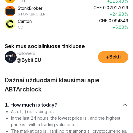
+115.40%
TUT
CHF
0.02917019
StonkBroker
+24.90%
STONKBROKER
CHF
0.094849
Canton
+5.00%
CC
Sek mus socialiniuose tinkluose
Followers
+
Sekti
@Bybit EU
Dažnai užduodami klausimai apie
ABTArcblock
1. How much is today?
As of , () is trading at .
In the last 24 hours, the lowest price is , and the highest
price is , with a trading volume of .
The market cap is , ranking it # among all cryptocurrencies.