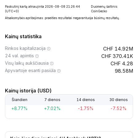
Paskutinį kartą atnaujinta 2026-08-08 21:26:44
Duomenų šaltinis:
(UTC+0)
CoinGecko
Atsakomybės apribojimas: praeities rezultatai negarantuoja būsimų rezultatų.
Kainų statistika
Rinkos kapitalizacija
14.92M
24 val. apimtis
370.41K
Visų laikų aukščiausia
4.28
Apyvartoje esanti pasiūla
98.58M
Kainų istorija (USD)
Šiandien
7 dienos
14 dienos
30 dienos
+8.77%
+7.02%
-1.75%
-7.52%