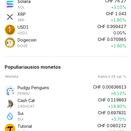
CHF
76.27
Solana
+3.10%
SOL
CHF
1.043
XRP
+1.80%
XRP
CHF
0.999427
USD1
0.00%
USD1
CHF
0.070985
Dogecoin
+1.60%
DOGE
Populiariausios monetos
Moneta
Kaina ir 24 val. %
CHF
0.00636613
Pudgy Penguins
+6.10%
PENGU
CHF
0.119863
Cash Cat
+18.90%
CASHCAT
CHF
0.697831
Sui
+3.70%
SUI
CHF
0.080232
Tutorial