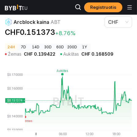
Registruotis
Kriptovaliutų kainos
Arcblock kaina ABT
Arcblock kaina
ABT
CHF
CHF0.151373
+8.76%
24H
7D
14D
30D
60D
200D
1Y
Žemas
CHF
0.139422
Aukštas
CHF
0.168509