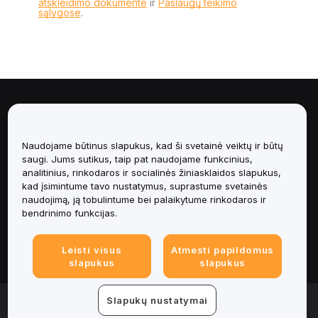
atskleidimo dokumente
ir
Paslaugų teikimo
sąlygose
.
Apie
Paslaugos
Naudojame būtinus slapukus, kad ši svetainė veiktų ir būtų
saugi. Jums sutikus, taip pat naudojame funkcinius,
analitinius, rinkodaros ir socialinės žiniasklaidos slapukus,
Pagalba
kad įsimintume tavo nustatymus, suprastume svetainės
naudojimą, ją tobulintume bei palaikytume rinkodaros ir
Produktai
bendrinimo funkcijas.
Teisinė informacija
Leisti visus
Atmesti papildomus
slapukus
slapukus
© 2025-2026 Bybit.eu. All rights reserved.
Slapukų nustatymai