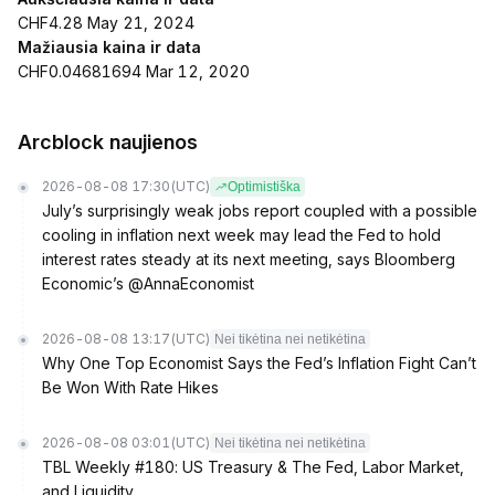
CHF4.28 May 21, 2024
Mažiausia kaina ir data
CHF0.04681694 Mar 12, 2020
Arcblock naujienos
2026-08-08 17:30
(UTC)
Optimistiška
July’s surprisingly weak jobs report coupled with a possible
cooling in inflation next week may lead the Fed to hold
interest rates steady at its next meeting, says Bloomberg
Economic’s @AnnaEconomist
2026-08-08 13:17
(UTC)
Nei tikėtina nei netikėtina
Why One Top Economist Says the Fed’s Inflation Fight Can’t
Be Won With Rate Hikes
2026-08-08 03:01
(UTC)
Nei tikėtina nei netikėtina
TBL Weekly #180: US Treasury & The Fed, Labor Market,
and Liquidity