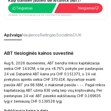
Kaip šiandien jautiesi dėl Arcblock (ABT)?
Teigiamas
Neigiamas
Pastaba. Ši informacija yra tik informacinio pobūdžio.
Apžvalga
Naujienos
Reitingas
Socialinis
DUK
ABT tiesioginės kainos suvestinė
Aug 8, 2026 duomenimis, ABT bendra rinkos kapitalizacija
siekia CHF 14.92M, o tai yra +8.76% pokytis per pastarąsias
24 val. Dabartinė ABT kaina yra CHF 0.151373, o 24 val.
prekybos apimtis siekia CHF 370.41K. Apyvartoje esanti
pasiūla ABT yra 98.58M, o maksimali pasiūla – --. Pagal rinkos
kapitalizaciją ABT užima 836 vietą tarp visų kriptovaliutų. Per
pastarąsias 24 val. ABT pasiekė aukščiausią CHF 0.169635
lygį ir žemiausią CHF 0.139528 lygį.
Aukščiausia kaina ir data