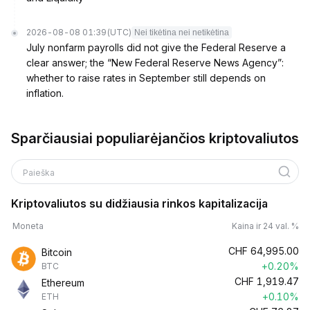
2026-08-08 01:39
(UTC)
Nei tikėtina nei netikėtina
July nonfarm payrolls did not give the Federal Reserve a
clear answer; the “New Federal Reserve News Agency”:
whether to raise rates in September still depends on
inflation.
Sparčiausiai populiarėjančios kriptovaliutos
Paieška
Kriptovaliutos su didžiausia rinkos kapitalizacija
Moneta
Kaina ir 24 val. %
CHF
64,995.00
Bitcoin
+0.20%
BTC
CHF
1,919.47
Ethereum
+0.10%
ETH