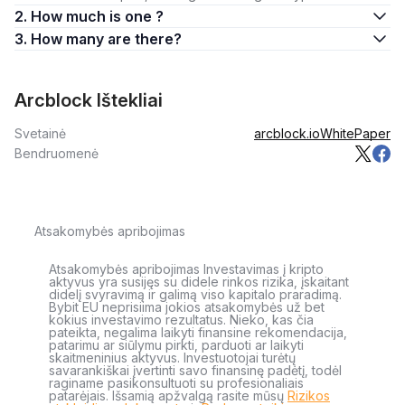
2. How much is one ?
3. How many are there?
Arcblock Ištekliai
Svetainė
arcblock.io
WhitePaper
Bendruomenė
Atsakomybės apribojimas
Atsakomybės apribojimas Investavimas į kripto
aktyvus yra susijęs su didele rinkos rizika, įskaitant
didelį svyravimą ir galimą viso kapitalo praradimą.
Bybit EU neprisiima jokios atsakomybės už bet
kokius investavimo rezultatus. Nieko, kas čia
pateikta, negalima laikyti finansine rekomendacija,
patarimu ar siūlymu pirkti, parduoti ar laikyti
skaitmeninius aktyvus. Investuotojai turėtų
savarankiškai įvertinti savo finansinę padėtį, todėl
raginame pasikonsultuoti su profesionaliais
patarėjais. Išsamią apžvalgą rasite mūsų
Rizikos