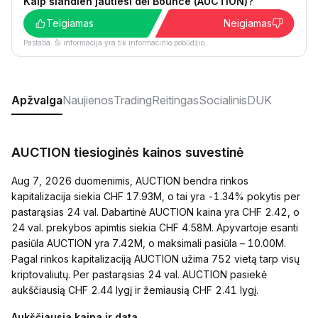
Kaip šiandien jautiesi dėl Bounce (AUCTION)?
Teigiamas
Neigiamas
Pastaba. Ši informacija yra tik informacinio pobūdžio.
Apžvalga
Naujienos
Trading
Reitingas
Socialinis
DUK
AUCTION tiesioginės kainos suvestinė
Aug 7, 2026 duomenimis, AUCTION bendra rinkos
kapitalizacija siekia CHF 17.93M, o tai yra -1.34% pokytis per
pastarąsias 24 val. Dabartinė AUCTION kaina yra CHF 2.42, o
24 val. prekybos apimtis siekia CHF 4.58M. Apyvartoje esanti
pasiūla AUCTION yra 7.42M, o maksimali pasiūla – 10.00M.
Pagal rinkos kapitalizaciją AUCTION užima 752 vietą tarp visų
kriptovaliutų. Per pastarąsias 24 val. AUCTION pasiekė
aukščiausią CHF 2.44 lygį ir žemiausią CHF 2.41 lygį.
Aukščiausia kaina ir data