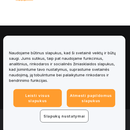
Apie
Paslaugos
Naudojame būtinus slapukus, kad ši svetainė veiktų ir būtų
saugi. Jums sutikus, taip pat naudojame funkcinius,
analitinius, rinkodaros ir socialinės žiniasklaidos slapukus,
Pagalba
kad įsimintume tavo nustatymus, suprastume svetainės
naudojimą, ją tobulintume bei palaikytume rinkodaros ir
Produktai
bendrinimo funkcijas.
Teisinė informacija
Leisti visus
Atmesti papildomus
slapukus
slapukus
© 2025-2026 Bybit.eu. All rights reserved.
Slapukų nustatymai
Paslaugų teikimo sąlygos
|
Privatumo sąlygos
|
Imprint
(Impressum)
|
Slapukų nuostatų centras