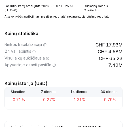
Paskutinį kartą atnaujinta 2026-08-07 15:25:51
Duomenų šaltinis:
(UTC+0)
CoinGecko
Atsakomybės apribojimas: praeities rezultatai negarantuoja būsimų rezultatų.
Kainų statistika
Rinkos kapitalizacija
17.93M
24 val. apimtis
4.58M
Visų laikų aukščiausia
65.23
Apyvartoje esanti pasiūla
7.42M
Kainų istorija (USD)
Šiandien
7 dienos
14 dienos
30 dienos
-0.71%
-0.27%
-1.31%
-9.79%