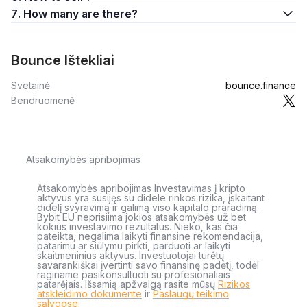
7. How many are there?
Bounce Ištekliai
Svetainė
bounce.finance
Bendruomenė
Atsakomybės apribojimas
Atsakomybės apribojimas Investavimas į kripto
aktyvus yra susijęs su didele rinkos rizika, įskaitant
didelį svyravimą ir galimą viso kapitalo praradimą.
Bybit EU neprisiima jokios atsakomybės už bet
kokius investavimo rezultatus. Nieko, kas čia
pateikta, negalima laikyti finansine rekomendacija,
patarimu ar siūlymu pirkti, parduoti ar laikyti
skaitmeninius aktyvus. Investuotojai turėtų
savarankiškai įvertinti savo finansinę padėtį, todėl
raginame pasikonsultuoti su profesionaliais
patarėjais. Išsamią apžvalgą rasite mūsų
Rizikos
atskleidimo dokumente
ir
Paslaugų teikimo
sąlygose
.