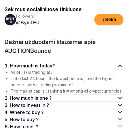
Sek mus socialiniuose tinkluose
Followers
+
Sekti
@Bybit EU
Dažnai užduodami klausimai apie
AUCTIONBounce
1. How much is today?
As of , () is trading at .
In the last 24 hours, the lowest price is , and the highest
price is , with a trading volume of .
The market cap is , ranking it # among all cryptocurrencies.
2. How much is one ?
3. How to invest in ?
4. Where to buy ?
5. How to buy ?
6. How to sell ?