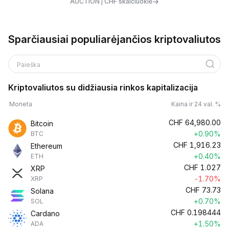
→
AUCTION į CHF skaičiuoklė
Sparčiausiai populiarėjančios kriptovaliutos
Paieška
Kriptovaliutos su didžiausia rinkos kapitalizacija
Moneta
Kaina ir 24 val. %
CHF
64,980.00
Bitcoin
+0.90%
BTC
CHF
1,916.23
Ethereum
+0.40%
ETH
CHF
1.027
XRP
-1.70%
XRP
CHF
73.73
Solana
+0.70%
SOL
CHF
0.198444
Cardano
+1.50%
ADA