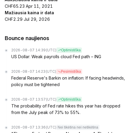
CHF65.23 Apr 11, 2021
Mažiausia kaina ir data
CHF2.29 Jul 29, 2026
Bounce naujienos
2026-08-07 14:39
(UTC)
Optimistiška
US Dollar: Weak payrolls cloud Fed path – ING
2026-08-07 14:23
(UTC)
Pesimistiška
Federal Reserve's Barkin on inflation: If facing headwinds,
policy must be tightened
2026-08-07 13:57
(UTC)
Optimistiška
The probability of Fed rate hikes this year has dropped
from the July peak of 73% to 55%.
2026-08-07 13:36
(UTC)
Nei tikėtina nei netikėtina