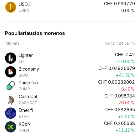
CHF
0.999729
USD1
0.00%
USD1
Populiariausios monetos
Moneta
Kaina ir 24 val. %
CHF
2.42
Lighter
+10.00%
LIT
CHF
0.04926679
Biconomy
+41.30%
BICO
CHF
0.00232002
Pump.fun
-0.40%
PUMP
CHF
0.098984
Cash Cat
-26.00%
CASHCAT
CHF
0.382665
Ether.fi
+5.20%
ETHFI
CHF
0.205668
KGeN
+11.10%
KGEN