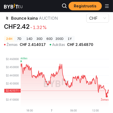
Registruotis
Kriptovaliutų kainos
Bounce kaina AUCTION
Bounce kaina
AUCTION
CHF
CHF2.42
-1.32%
24H
7D
14D
30D
60D
200D
1Y
Žemas
CHF
2.414017
Aukštas
CHF
2.454870