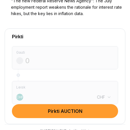
"The new Federal Reserve News Agency": The July
employment report weakens the rationale for interest rate
hikes, but the key lies in inflation data.
Pirkti
Gauti
Leisk
CHF
CHF
Pirkti AUCTION