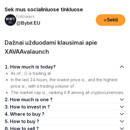
Sek mus socialiniuose tinkluose
Followers
+
Sekti
@Bybit EU
Dažnai užduodami klausimai apie
XAVAAvalaunch
1. How much is today?
As of , () is trading at .
In the last 24 hours, the lowest price is , and the highest
price is , with a trading volume of .
The market cap is , ranking it # among all cryptocurrencies.
2. How much is one ?
3. How to invest in ?
4. Where to buy ?
5. How to buy ?
6. How to sell ?