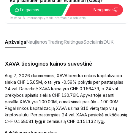
Kaip šiandien jautiesi dėl Avalaunch (XAVA)?
Teigiamas
Neigiamas
Pastaba. Ši informacija yra tik informacinio pobūdžio.
Apžvalga
Naujienos
Trading
Reitingas
Socialinis
DUK
XAVA tiesioginės kainos suvestinė
Aug 7, 2026 duomenimis, XAVA bendra rinkos kapitalizacija
siekia CHF 15.65M, o tai yra -0.59% pokytis per pastarąsias
24 val. Dabartinė XAVA kaina yra CHF 0.156479, o 24 val.
prekybos apimtis siekia CHF 130.76K. Apyvartoje esanti
pasiūla XAVA yra 100.00M, o maksimali pasiūla – 100.00M.
Pagal rinkos kapitalizaciją XAVA užima 810 vietą tarp visų
kriptovaliutų. Per pastarąsias 24 val. XAVA pasiekė aukščiausią
CHF 0.158081 lygį ir žemiausią CHF 0.151132 lygį.
Aukščiausia kaina ir data