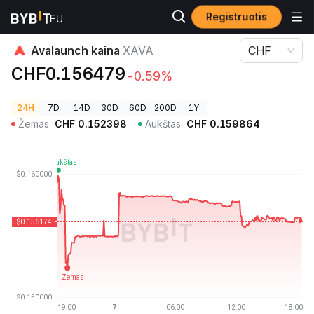
Registruotis
Kriptovaliutų kainos
Avalaunch kaina XAVA
Avalaunch kaina
XAVA
CHF
CHF0.156479
-0.59%
24H
7D
14D
30D
60D
200D
1Y
Žemas
CHF
0.152398
Aukštas
CHF
0.159864