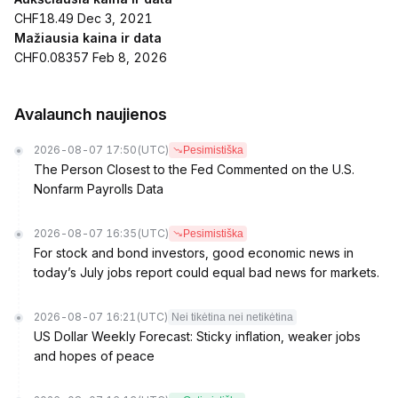
CHF18.49 Dec 3, 2021
Mažiausia kaina ir data
CHF0.08357 Feb 8, 2026
Avalaunch naujienos
2026-08-07 17:50
(UTC)
Pesimistiška
The Person Closest to the Fed Commented on the U.S.
Nonfarm Payrolls Data
2026-08-07 16:35
(UTC)
Pesimistiška
For stock and bond investors, good economic news in
today’s July jobs report could equal bad news for markets.
2026-08-07 16:21
(UTC)
Nei tikėtina nei netikėtina
US Dollar Weekly Forecast: Sticky inflation, weaker jobs
and hopes of peace