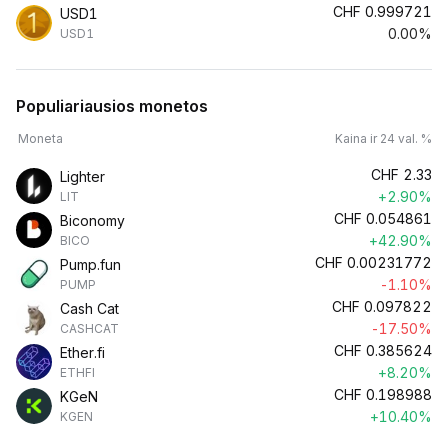
CHF
0.999721
USD1
0.00%
USD1
Populiariausios monetos
Moneta
Kaina ir 24 val. %
CHF
2.33
Lighter
+2.90%
LIT
CHF
0.054861
Biconomy
+42.90%
BICO
CHF
0.00231772
Pump.fun
-1.10%
PUMP
CHF
0.097822
Cash Cat
-17.50%
CASHCAT
CHF
0.385624
Ether.fi
+8.20%
ETHFI
CHF
0.198988
KGeN
+10.40%
KGEN