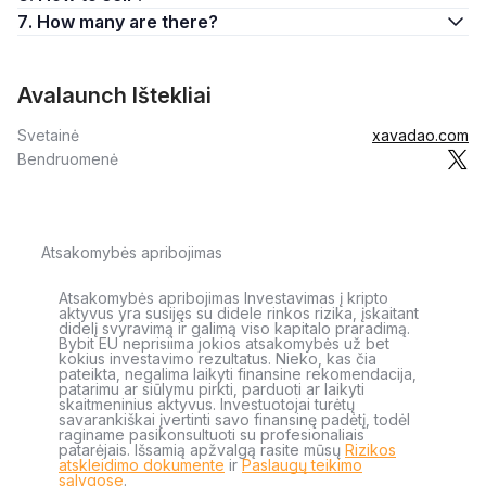
7. How many are there?
Avalaunch Ištekliai
Svetainė
xavadao.com
Bendruomenė
Atsakomybės apribojimas
Atsakomybės apribojimas Investavimas į kripto
aktyvus yra susijęs su didele rinkos rizika, įskaitant
didelį svyravimą ir galimą viso kapitalo praradimą.
Bybit EU neprisiima jokios atsakomybės už bet
kokius investavimo rezultatus. Nieko, kas čia
pateikta, negalima laikyti finansine rekomendacija,
patarimu ar siūlymu pirkti, parduoti ar laikyti
skaitmeninius aktyvus. Investuotojai turėtų
savarankiškai įvertinti savo finansinę padėtį, todėl
raginame pasikonsultuoti su profesionaliais
patarėjais. Išsamią apžvalgą rasite mūsų
Rizikos
atskleidimo dokumente
ir
Paslaugų teikimo
sąlygose
.