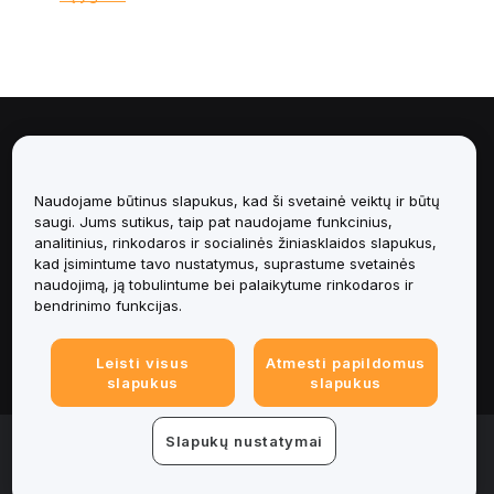
Apie
Paslaugos
Naudojame būtinus slapukus, kad ši svetainė veiktų ir būtų
saugi. Jums sutikus, taip pat naudojame funkcinius,
analitinius, rinkodaros ir socialinės žiniasklaidos slapukus,
Pagalba
kad įsimintume tavo nustatymus, suprastume svetainės
naudojimą, ją tobulintume bei palaikytume rinkodaros ir
Produktai
bendrinimo funkcijas.
Teisinė informacija
Leisti visus
Atmesti papildomus
slapukus
slapukus
© 2025-2026 Bybit.eu. All rights reserved.
Slapukų nustatymai
Paslaugų teikimo sąlygos
|
Privatumo sąlygos
|
Imprint
(Impressum)
|
Slapukų nuostatų centras