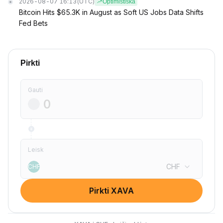
2026-08-07 16:13
(UTC)
Optimistiška
Bitcoin Hits $65.3K in August as Soft US Jobs Data Shifts
Fed Bets
Pirkti
Gauti
Leisk
CHF
CHF
Pirkti XAVA