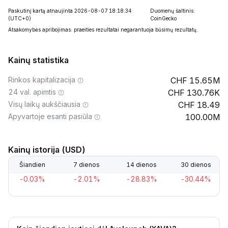
Paskutinį kartą atnaujinta 2026-08-07 18:18:34
Duomenų šaltinis:
(UTC+0)
CoinGecko
Atsakomybės apribojimas: praeities rezultatai negarantuoja būsimų rezultatų.
Kainų statistika
Rinkos kapitalizacija
15.65M
24 val. apimtis
130.76K
Visų laikų aukščiausia
18.49
Apyvartoje esanti pasiūla
100.00M
Kainų istorija (USD)
Šiandien
7 dienos
14 dienos
30 dienos
-0.03%
-2.01%
-28.83%
-30.44%