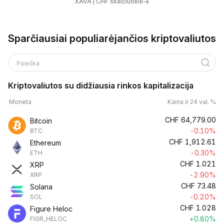
→
XAVA į CHF skaičiuoklė
Sparčiausiai populiarėjančios kriptovaliutos
Paieška
Kriptovaliutos su didžiausia rinkos kapitalizacija
Moneta
Kaina ir 24 val. %
CHF
64,779.00
Bitcoin
-0.10%
BTC
CHF
1,912.61
Ethereum
-0.30%
ETH
CHF
1.021
XRP
-2.90%
XRP
CHF
73.48
Solana
-0.20%
SOL
CHF
1.028
Figure Heloc
+0.80%
FIGR_HELOC