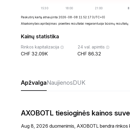
Paskutinį kartą atnaujinta 2026-08-08 11:52:17
(UTC+0)
Atsakomybės apribojimas: praeities rezultatai negarantuoja būsimų rezultatų.
Kainų statistika
Rinkos kapitalizacija
24 val. apimtis
32.09K
86.32
Apžvalga
Naujienos
DUK
AXOBOTL tiesioginės kainos suve
Aug 8, 2026 duomenimis, AXOBOTL bendra rinkos kap