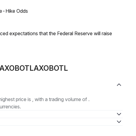
ate-Hike Odds
duced expectations that the Federal Reserve will raise
pie AXOBOTLAXOBOTL
highest price is , with a trading volume of .
urrencies.