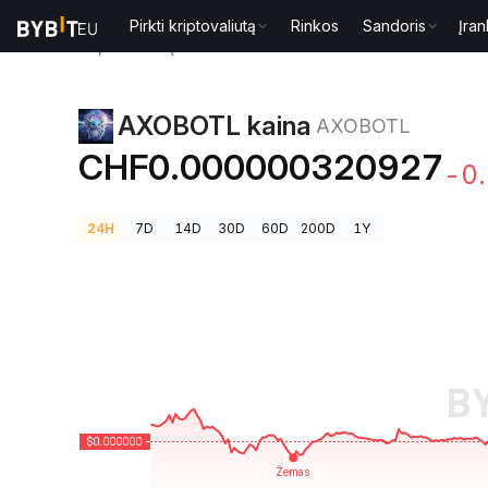
Pirkti kriptovaliutą
Rinkos
Sandoris
Įran
Kriptovaliutų kainos
AXOBOTL kaina AXOBOTL
AXOBOTL kaina
AXOBOTL
CHF0.000000320927
-0
24H
7D
14D
30D
60D
200D
1Y