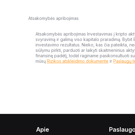
Atsakomybės apribojimas
Atsakomybės apribojimas Investavimas į kripto aktyv
svyravimą ir galimą viso kapitalo praradimą. Bybit
investavimo rezultatus. Nieko, kas čia pateikta, ne
siūlymu pirkti, parduoti ar laikyti skaitmeninius akt
finansinę padėtį, todėl raginame pasikonsultuoti su
mūsų
Rizikos atskleidimo dokumente
ir
Paslaugų t
Apie
Paslaug