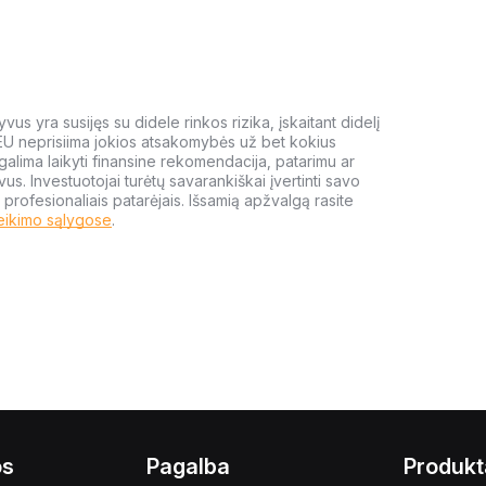
us yra susijęs su didele rinkos rizika, įskaitant didelį
 EU neprisiima jokios atsakomybės už bet kokius
galima laikyti finansine rekomendacija, patarimu ar
yvus. Investuotojai turėtų savarankiškai įvertinti savo
 profesionaliais patarėjais. Išsamią apžvalgą rasite
eikimo sąlygose
.
os
Pagalba
Produkt