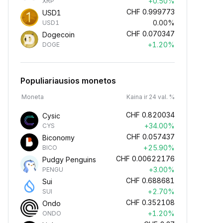
+0.50%
XRP
CHF
0.999773
USD1
0.00%
USD1
CHF
0.070347
Dogecoin
+1.20%
DOGE
Populiariausios monetos
Moneta
Kaina ir 24 val. %
CHF
0.820034
Cysic
+34.00%
CYS
CHF
0.057437
Biconomy
+25.90%
BICO
CHF
0.00622176
Pudgy Penguins
+3.00%
PENGU
CHF
0.688681
Sui
+2.70%
SUI
CHF
0.352108
Ondo
+1.20%
ONDO