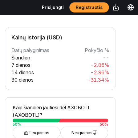
Registruotis
Prisijungti
Kainų istorija (USD)
Datų palyginimas
Pokyčio %
Šiandien
--
7 dienos
-2.86%
14 dienos
-2.96%
30 dienos
-31.34%
Kaip šiandien jautiesi dėl AXOBOTL
(AXOBOTL)?
50
%
50
%
Teigiamas
Neigiamas