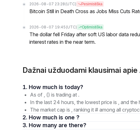
2026-08-07 23:28
(UTC)
Pesimistiška
Bitcoin Still in Death Cross as Jobs Miss Cuts R
2026-08-07 19:45
(UTC)
Optimistiška
The dollar fell Friday after soft US labor data re
interest rates in the near term.
Dažnai užduodami klausimai a
1. How much is today?
As of , () is trading at .
In the last 24 hours, the lowest price is , and the 
The market cap is , ranking it # among all cryptoc
2. How much is one ?
3. How many are there?