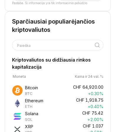
Pastaba. Ši informacija yra tik informacinio pobūdžio.
Sparčiausiai populiarėjančios
kriptovaliutos
Paieška
Kriptovaliutos su didžiausia rinkos
kapitalizacija
Moneta
Kaina ir 24 val. %
CHF
64,920.00
Bitcoin
+0.30%
BTC
CHF
1,918.75
Ethereum
+0.40%
ETH
CHF
75.42
Solana
+2.00%
SOL
CHF
1.037
XRP