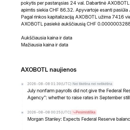
pokytis per pastarąsias 24 val. Dabartinė AXOBOT
apimtis siekia CHF 86.32. Apyvartoje esanti pasiū
Pagal rinkos kapitalizaciją AXOBOTL užima 7416 vietą
AXOBOTL pasiekė aukščiausią CHF 0.000000328858
Aukščiausia kaina ir data
Mažiausia kaina ir data
AXOBOTL naujienos
2026-08-08 01:39
(UTC)
Nei tikėtina nei netikėtina
July nonfarm payrolls did not give the Federal 
Agency”: whether to raise rates in September still
2026-08-08 00:25
(UTC)
Pesimistiška
Morgan Stanley: Expects Federal Reserve balance 