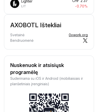
CHF
2.37
Lighter
-0.70%
LIT
AXOBOTL Ištekliai
Svetainė
0xwork.org
Bendruomenė
Nuskenuok ir atsisiųsk
programėlę
Suderinama su iOS ir Android (mobiliaisiais ir
planšetiniais įrenginiais)