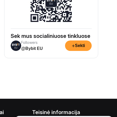
Sek mus socialiniuose tinkluose
Followers
+
Sekti
@Bybit EU
ai
Teisinė informacija