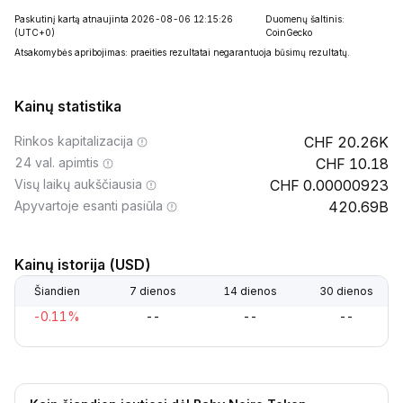
Paskutinį kartą atnaujinta 2026-08-06 12:15:26
Duomenų šaltinis:
(UTC+0)
CoinGecko
Atsakomybės apribojimas: praeities rezultatai negarantuoja būsimų rezultatų.
Kainų statistika
Rinkos kapitalizacija
20.26K
24 val. apimtis
10.18
Visų laikų aukščiausia
0.00000923
Apyvartoje esanti pasiūla
420.69B
Kainų istorija (USD)
Šiandien
7 dienos
14 dienos
30 dienos
-0.11%
--
--
--