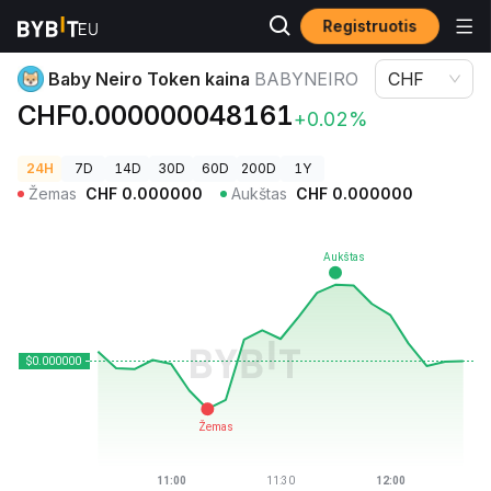
Registruotis
Kriptovaliutų kainos
Baby Neiro Token kaina BABYNEIRO
Baby Neiro Token kaina
BABYNEIRO
CHF
CHF0.000000048161
+0.02%
24H
7D
14D
30D
60D
200D
1Y
Žemas
CHF
0.000000
Aukštas
CHF
0.000000