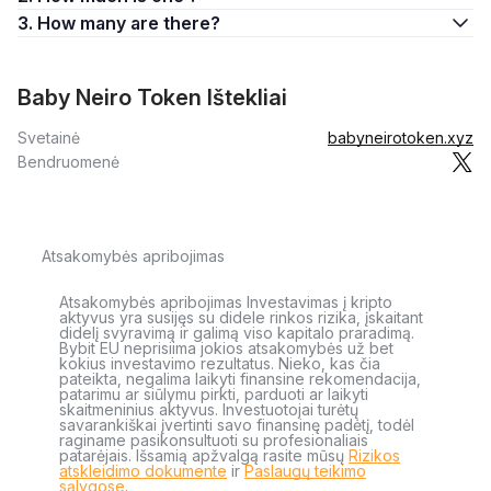
3. How many are there?
Baby Neiro Token Ištekliai
Svetainė
babyneirotoken.xyz
Bendruomenė
Atsakomybės apribojimas
Atsakomybės apribojimas Investavimas į kripto
aktyvus yra susijęs su didele rinkos rizika, įskaitant
didelį svyravimą ir galimą viso kapitalo praradimą.
Bybit EU neprisiima jokios atsakomybės už bet
kokius investavimo rezultatus. Nieko, kas čia
pateikta, negalima laikyti finansine rekomendacija,
patarimu ar siūlymu pirkti, parduoti ar laikyti
skaitmeninius aktyvus. Investuotojai turėtų
savarankiškai įvertinti savo finansinę padėtį, todėl
raginame pasikonsultuoti su profesionaliais
patarėjais. Išsamią apžvalgą rasite mūsų
Rizikos
atskleidimo dokumente
ir
Paslaugų teikimo
sąlygose
.