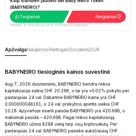
Kaip šiandien jautiesi dėl Baby Neiro Token
(BABYNEIRO)?
Teigiamas
Neigiamas
Pastaba. Ši informacija yra tik informacinio pobūdžio.
Apžvalga
Naujienos
Reitingas
Socialinis
DUK
BABYNEIRO tiesioginės kainos suvestinė
Aug 7, 2026 duomenimis, BABYNEIRO bendra rinkos
kapitalizacija siekia CHF 20.26K, o tai yra +0.02% pokytis per
pastarąsias 24 val. Dabartinė BABYNEIRO kaina yra CHF
0.000000048161, o 24 val. prekybos apimtis siekia CHF
10.18. Apyvartoje esanti pasiūla BABYNEIRO yra 420.69B, o
maksimali pasiūla – 420.69B. Pagal rinkos kapitalizaciją
BABYNEIRO užima 8288 vietą tarp visų kriptovaliutų. Per
pastarąsias 24 val. BABYNEIRO pasiekė aukščiausią CHF