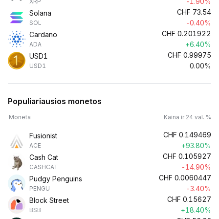
-1.90%
XRP
CHF
73.54
Solana
-0.40%
SOL
CHF
0.201922
Cardano
+6.40%
ADA
CHF
0.99975
USD1
0.00%
USD1
Populiariausios monetos
Moneta
Kaina ir 24 val. %
CHF
0.149469
Fusionist
+93.80%
ACE
CHF
0.105927
Cash Cat
-14.90%
CASHCAT
CHF
0.0060447
Pudgy Penguins
-3.40%
PENGU
CHF
0.15627
Block Street
+18.40%
BSB