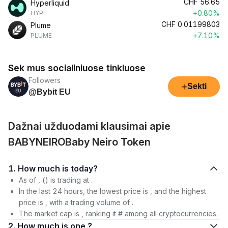
CHF
56.65
Hyperliquid
+0.80%
HYPE
CHF
0.01199803
Plume
+7.10%
PLUME
Sek mus socialiniuose tinkluose
Followers
+
Sekti
@Bybit EU
Dažnai užduodami klausimai apie
BABYNEIROBaby Neiro Token
1. How much is today?
As of , () is trading at .
In the last 24 hours, the lowest price is , and the highest
price is , with a trading volume of .
The market cap is , ranking it # among all cryptocurrencies.
2. How much is one ?