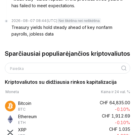
has failed to meet expectations.
2026-08-07 08:44
(UTC)
Nei tikėtina nei netikėtina
Treasury yields hold steady ahead of key nonfarm
payrolls, jobless data
Sparčiausiai populiarėjančios kriptovaliutos
Paieška
Kriptovaliutos su didžiausia rinkos kapitalizacija
Moneta
Kaina ir 24 val. %
CHF
64,835.00
Bitcoin
-0.10%
BTC
CHF
1,912.69
Ethereum
-0.10%
ETH
CHF
1.035
XRP