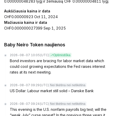
0.000000048283 lygį ir žemiausią CHF 0.00000004811 lygį.
Aukščiausia kaina ir data
CHF0.00000923 Oct 11, 2024
Mažiausia kaina ir data
CHF0.000000027399 Sep 1, 2025
Baby Neiro Token naujienos
2026-08-07 10:05
(UTC)
Optimistiška
Bond investors are bracing for labor market data which
could cool growing expectations the Fed raises interest
rates at its next meeting.
2026-08-07 09:29
(UTC)
Nei tikėtina nei netikėtina
US Dollar: Labour market still solid – Danske Bank
2026-08-07 09:24
(UTC)
Nei tikėtina nei netikėtina
This evening is the U.S. nonfarm payrolls big test; will the
“weak July” curse repeat? In the previous three years it