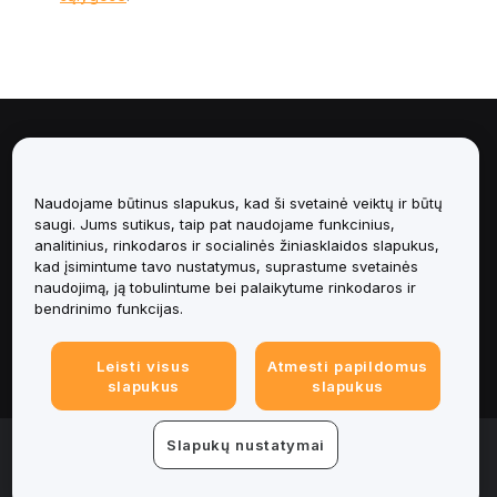
Apie
Paslaugos
Naudojame būtinus slapukus, kad ši svetainė veiktų ir būtų
saugi. Jums sutikus, taip pat naudojame funkcinius,
analitinius, rinkodaros ir socialinės žiniasklaidos slapukus,
Pagalba
kad įsimintume tavo nustatymus, suprastume svetainės
naudojimą, ją tobulintume bei palaikytume rinkodaros ir
Produktai
bendrinimo funkcijas.
Teisinė informacija
Leisti visus
Atmesti papildomus
slapukus
slapukus
© 2025-2026 Bybit.eu. Visos teisės saugomos.
Slapukų nustatymai
Paslaugų teikimo sąlygos
|
Privatumo sąlygos
|
Imprint
(Impressum)
|
Slapukų nuostatų centras