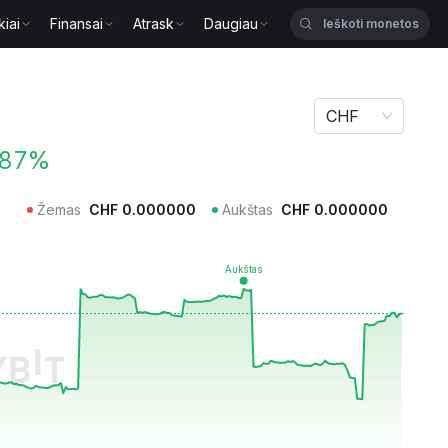
kiai
Finansai
Atrask
Daugiau
CHF
.87%
Žemas
CHF
0.000000
Aukštas
CHF
0.000000