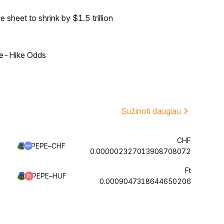
sheet to shrink by $1.5 trillion
ate-Hike Odds
Sužinoti daugiau
CHF
PEPE–CHF
0.000002327013908708072
Ft
PEPE–HUF
0.0009047318644650206