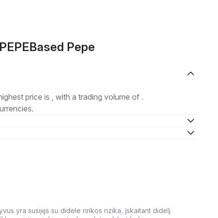
e PEPEBased Pepe
highest price is , with a trading volume of .
urrencies.
us yra susijęs su didele rinkos rizika, įskaitant didelį