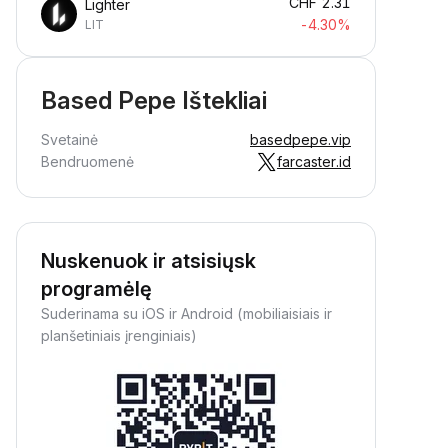
CHF
2.31
Lighter
-4.30%
LIT
Based Pepe Ištekliai
Svetainė
basedpepe.vip
Bendruomenė
farcaster.id
Nuskenuok ir atsisiųsk
programėlę
Suderinama su iOS ir Android (mobiliaisiais ir
planšetiniais įrenginiais)