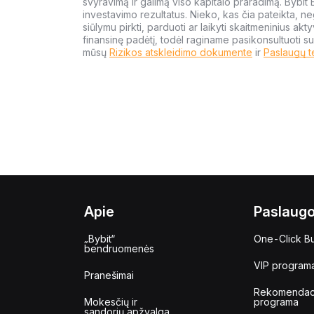
svyravimą ir galimą viso kapitalo praradimą. Bybit
investavimo rezultatus. Nieko, kas čia pateikta, ne
siūlymu pirkti, parduoti ar laikyti skaitmeninius akt
finansinę padėtį, todėl raginame pasikonsultuoti su
mūsų
Rizikos atskleidimo dokumente
ir
Paslaugų t
Apie
Paslaug
„Bybit“
One-Click B
bendruomenės
VIP program
Pranešimai
Rekomendac
Mokesčių ir
programa
sandorių apžvalga