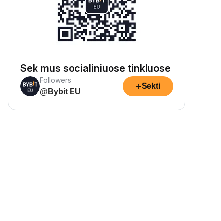
Sek mus socialiniuose tinkluose
Followers
+
Sekti
@Bybit EU