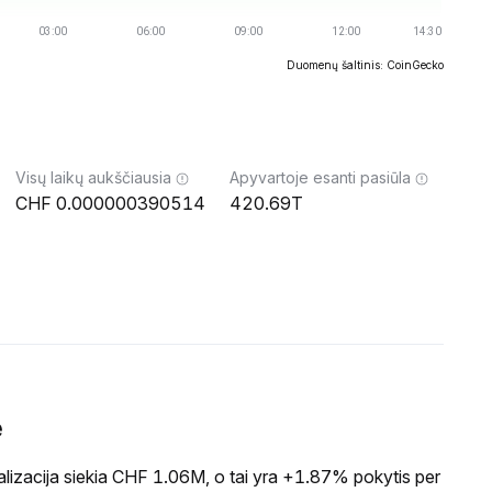
Duomenų šaltinis: CoinGecko
Visų laikų aukščiausia
Apyvartoje esanti pasiūla
0.000000390514
420.69T
ė
izacija siekia CHF 1.06M, o tai yra +1.87% pokytis per