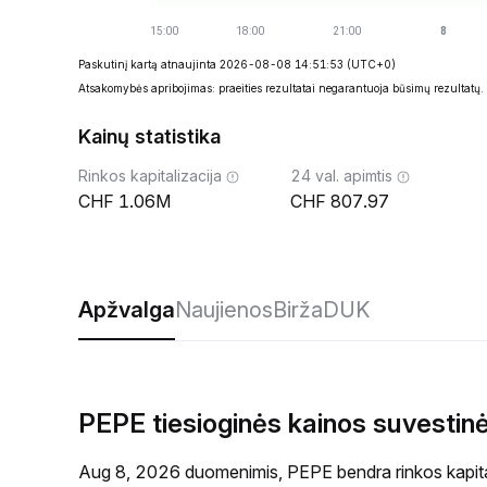
Paskutinį kartą atnaujinta 2026-08-08 14:51:53
(UTC+0)
Atsakomybės apribojimas: praeities rezultatai negarantuoja būsimų rezultatų.
Kainų statistika
Rinkos kapitalizacija
24 val. apimtis
1.06M
807.97
Apžvalga
Naujienos
Birža
DUK
PEPE tiesioginės kainos suvestin
Aug 8, 2026 duomenimis, PEPE bendra rinkos kapital