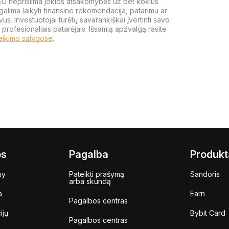
 EU neprisiima jokios atsakomybės už bet kokius
galima laikyti finansine rekomendacija, patarimu ar
yvus. Investuotojai turėtų savarankiškai įvertinti savo
 profesionaliais patarėjais. Išsamią apžvalgą rasite
eikimo sąlygose
.
os
Pagalba
Produkt
uy
Pateikti prašymą
Sandoris
arba skundą
a
Earn
Pagalbos centras
ijų
Bybit Card
Pagalbos centras