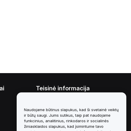
ai
Teisinė informacija
Interesų konfliktų politika
Naudojame būtinus slapukus, kad ši svetainė veiktų
Saugojimo ir administravimo
politikos santrauka
ir būtų saugi. Jums sutikus, taip pat naudojame
funkcinius, analitinius, rinkodaros ir socialinės
ESG informacija
žiniasklaidos slapukus, kad įsimintume tavo