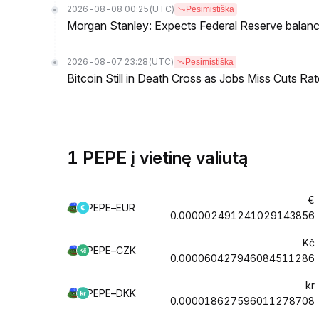
2026-08-08 00:25
(UTC)
Pesimistiška
Morgan Stanley: Expects Federal Reserve balance 
2026-08-07 23:28
(UTC)
Pesimistiška
Bitcoin Still in Death Cross as Jobs Miss Cuts R
1 PEPE į vietinę valiutą
€
PEPE–EUR
0.000002491241029143856
Kč
PEPE–CZK
0.000060427946084511286
kr
PEPE–DKK
0.000018627596011278708