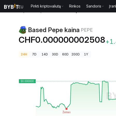
Pirkti kriptovaliutą
Rinkos
Sandoris
Įran
Kriptovaliutų kainos
Based Pepe kaina PEPE
Based Pepe kaina
PEPE
CHF0.000000002508
+1
24H
7D
14D
30D
60D
200D
1Y