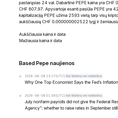
pastarąsias 24 val. Dabartinė PEPE kaina yra CHF 
CHF 807.97. Apyvartoje esanti pasiūla PEPE yra 42
kapitalizaciją PEPE užima 2593 vietą tarp visų kript
aukščiausią CHF 0.000000002522 lygį ir žemiaus
Aukščiausia kaina ir data
Mažiausia kaina ir data
Based Pepe naujienos
2026-08-08 13:17
(UTC)
Nei tikėtina nei netikėtina
Why One Top Economist Says the Fed’s Inflation
2026-08-08 01:39
(UTC)
Nei tikėtina nei netikėtina
July nonfarm payrolls did not give the Federal 
Agency”: whether to raise rates in September still