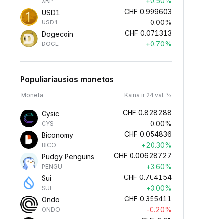
+0.50%
XRP
CHF
0.999603
USD1
0.00%
USD1
CHF
0.071313
Dogecoin
+0.70%
DOGE
Populiariausios monetos
Moneta
Kaina ir 24 val. %
CHF
0.828288
Cysic
0.00%
CYS
CHF
0.054836
Biconomy
+20.30%
BICO
CHF
0.00628727
Pudgy Penguins
+3.60%
PENGU
CHF
0.704154
Sui
+3.00%
SUI
CHF
0.355411
Ondo
-0.20%
ONDO