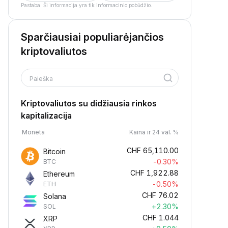
Pastaba. Ši informacija yra tik informacinio pobūdžio.
Sparčiausiai populiarėjančios
kriptovaliutos
Paieška
Kriptovaliutos su didžiausia rinkos
kapitalizacija
Moneta
Kaina ir 24 val. %
CHF
65,110.00
Bitcoin
-0.30%
BTC
CHF
1,922.88
Ethereum
-0.50%
ETH
CHF
76.02
Solana
+2.30%
SOL
CHF
1.044
XRP