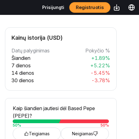
Registruotis
Prisijungti
Kainų istorija (USD)
Datų palyginimas
Pokyčio %
Šiandien
+1.89%
7 dienos
+5.22%
14 dienos
-5.45%
30 dienos
-3.78%
Kaip šiandien jautiesi dėl Based Pepe
(PEPE)?
50
%
50
%
Teigiamas
Neigiamas