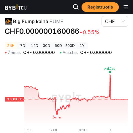
Registruotis
Kriptovaliutų kainos
Big Pump kaina PUMP
Big Pump kaina
PUMP
CHF
CHF0.000000160066
-0.55%
24H
7D
14D
30D
60D
200D
1Y
Žemas
CHF
0.000000
Aukštas
CHF
0.000000