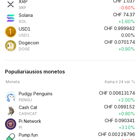
CHF
1.037
XRP
-0.60%
XRP
CHF
74.37
Solana
+1.60%
SOL
CHF
0.999942
USD1
0.00%
USD1
CHF
0.070174
Dogecoin
+0.90%
DOGE
Populiariausios monetos
Moneta
Kaina ir 24 val. %
CHF
0.00613174
Pudgy Penguins
+2.00%
PENGU
CHF
0.099152
Cash Cat
+0.90%
CASHCAT
CHF
0.090341
Pi Network
+3.10%
PI
CHF
0.00228796
Pump.fun