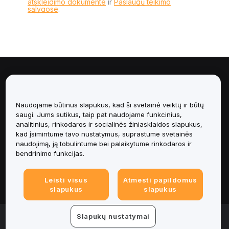
atskleidimo dokumente
ir
Paslaugų teikimo
sąlygose
.
Apie
Paslaugos
Naudojame būtinus slapukus, kad ši svetainė veiktų ir būtų
saugi. Jums sutikus, taip pat naudojame funkcinius,
analitinius, rinkodaros ir socialinės žiniasklaidos slapukus,
Pagalba
kad įsimintume tavo nustatymus, suprastume svetainės
naudojimą, ją tobulintume bei palaikytume rinkodaros ir
Produktai
bendrinimo funkcijas.
Teisinė informacija
Leisti visus
Atmesti papildomus
slapukus
slapukus
© 2025-2026 Bybit.eu. All rights reserved.
Slapukų nustatymai