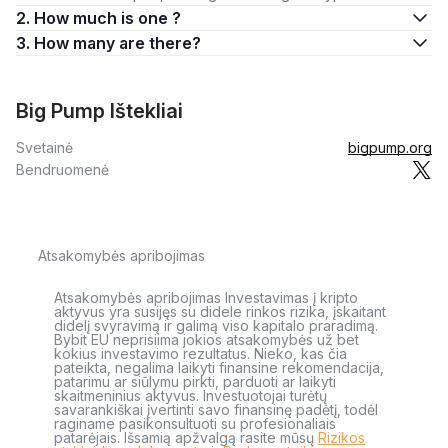
2. How much is one ?
3. How many are there?
Big Pump Ištekliai
Svetainė
bigpump.org
Bendruomenė
Atsakomybės apribojimas
Atsakomybės apribojimas Investavimas į kripto
aktyvus yra susijęs su didele rinkos rizika, įskaitant
didelį svyravimą ir galimą viso kapitalo praradimą.
Bybit EU neprisiima jokios atsakomybės už bet
kokius investavimo rezultatus. Nieko, kas čia
pateikta, negalima laikyti finansine rekomendacija,
patarimu ar siūlymu pirkti, parduoti ar laikyti
skaitmeninius aktyvus. Investuotojai turėtų
savarankiškai įvertinti savo finansinę padėtį, todėl
raginame pasikonsultuoti su profesionaliais
patarėjais. Išsamią apžvalgą rasite mūsų
Rizikos