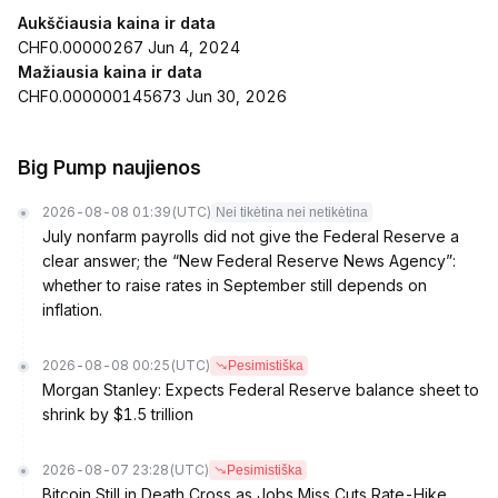
Aukščiausia kaina ir data
CHF0.00000267 Jun 4, 2024
Mažiausia kaina ir data
CHF0.000000145673 Jun 30, 2026
Big Pump naujienos
2026-08-08 01:39
(UTC)
Nei tikėtina nei netikėtina
July nonfarm payrolls did not give the Federal Reserve a
clear answer; the “New Federal Reserve News Agency”:
whether to raise rates in September still depends on
inflation.
2026-08-08 00:25
(UTC)
Pesimistiška
Morgan Stanley: Expects Federal Reserve balance sheet to
shrink by $1.5 trillion
2026-08-07 23:28
(UTC)
Pesimistiška
Bitcoin Still in Death Cross as Jobs Miss Cuts Rate-Hike