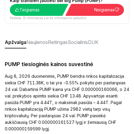
Kaip šiandien jautiesi dėl Big Pump (PUMP)?
Teigiamas
Neigiamas
Pastaba. Ši informacija yra tik informacinio pobūdžio.
Apžvalga
Naujienos
Reitingas
Socialinis
DUK
PUMP tiesioginės kainos suvestinė
Aug 8, 2026 duomenimis, PUMP bendra rinkos kapitalizacija
siekia CHF 711.38K, o tai yra -0.55% pokytis per pastarąsias
24 val. Dabartinė PUMP kaina yra CHF 0.000000160066, o 24
val. prekybos apimtis siekia CHF 13.48. Apyvartoje esanti
pasiūla PUMP yra 4.44T, o maksimali pasiūla – 4.44T. Pagal
rinkos kapitalizaciją PUMP užima 2982 vietą tarp visų
kriptovaliutų. Per pastarąsias 24 val. PUMP pasiekė
aukščiausią CHF 0.000000161527 lygį ir žemiausią CHF
0.000000159599 lygį.