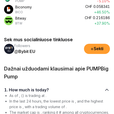
-5.10%
PUMP
CHF
0.058341
Biconomy
+46.50%
BICO
CHF
0.216186
Bitway
+37.90%
BTW
Sek mus socialiniuose tinkluose
Followers
+
Sekti
@Bybit EU
Dažnai užduodami klausimai apie PUMPBig
Pump
1. How much is today?
As of , () is trading at .
In the last 24 hours, the lowest price is , and the highest
price is , with a trading volume of .
The market cap is , ranking it # among all cryptocurrencies.