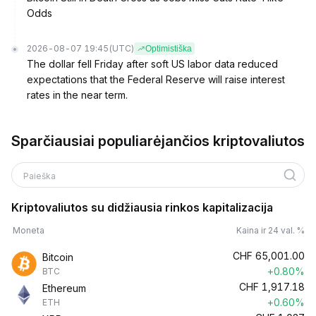
Odds
2026-08-07 19:45
(UTC)
Optimistiška
The dollar fell Friday after soft US labor data reduced
expectations that the Federal Reserve will raise interest
rates in the near term.
Sparčiausiai populiarėjančios kriptovaliutos
Paieška
Kriptovaliutos su didžiausia rinkos kapitalizacija
Moneta
Kaina ir 24 val. %
CHF
65,001.00
Bitcoin
+0.80%
BTC
CHF
1,917.18
Ethereum
+0.60%
ETH