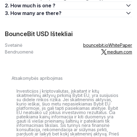
2. How much is one ?
3. How many are there?
BounceBit USD Ištekliai
Svetainė
bouncebit.io
WhitePaper
Bendruomenė
medium.com
Atsakomybės apribojimas
Investicijos į kriptovaliutas, įskaitant ir kitų
skaitmeninių aktyvų pirkimą Bybit EU, yra susijusios
su didele rinkos rizika. Jei skaitmeninis aktyvas,
kurio ieškai, šiuo metu nepasiekiamas Bybit EU
platformoje, jis gali tapti pasiekiamas ateityje. Bybit
EU neatsako už jokius investavimo rezultatus. Čia
pateikiama kainų informacija ir kiti duomenys yra
gauti iš viešai prieinamų šaltinių ir pateikiami tik
informaciniais tikslais. Šis turinys nėra finansinė
konsultacija, rekomendacija ar siūlymas pirkti,
parduoti ar laikyti bet kokį skaitmeninį aktyvą. Prieš