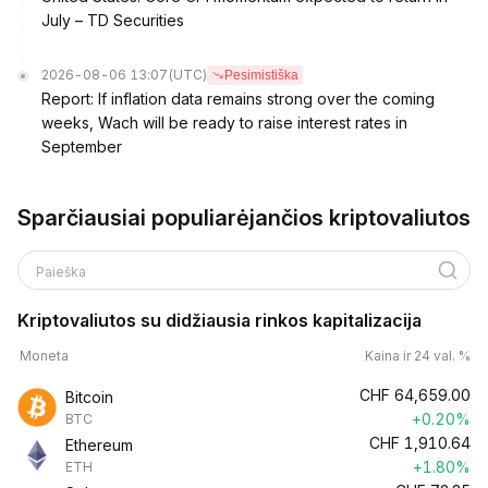
July – TD Securities
2026-08-06 13:07
(UTC)
Pesimistiška
Report: If inflation data remains strong over the coming
weeks, Wach will be ready to raise interest rates in
September
Sparčiausiai populiarėjančios kriptovaliutos
Paieška
Kriptovaliutos su didžiausia rinkos kapitalizacija
Moneta
Kaina ir 24 val. %
CHF
64,659.00
Bitcoin
+0.20%
BTC
CHF
1,910.64
Ethereum
+1.80%
ETH