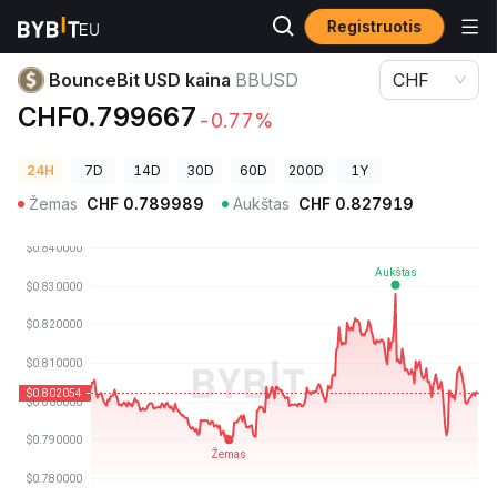
Registruotis
Kriptovaliutų kainos
BounceBit USD kaina BBUSD
BounceBit USD kaina
BBUSD
CHF
CHF0.799667
-0.77%
24H
7D
14D
30D
60D
200D
1Y
Žemas
CHF
0.789989
Aukštas
CHF
0.827919