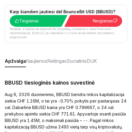
Kaip šiandien jautiesi dėl BounceBit USD (BBUSD)?
Teigiamas
Neigiamas
Pastaba: ši apklausa atspindi tik naudotojų nuomonę ir nėra finansinė
rekomendacija. Bybit EU jai nepritaria ir ji nėra skirta ateities rezultatams
prognozuoti.
Apžvalga
Naujienos
Reitingas
Socialinis
DUK
BBUSD tiesioginės kainos suvestinė
Aug 6, 2026 duomenimis, BBUSD bendra rinkos kapitalizacija
siekia CHF 1.16M, o tai yra -0.70% pokytis per pastarąsias 24
val. Dabartinė BBUSD kaina yra CHF 0.799667, o 24 val.
prekybos apimtis siekia CHF 771.61. Apyvartoje esanti pasiūla
BBUSD yra 1.45M, o maksimali pasiūla – --. Pagal rinkos
kapitalizaciją BBUSD užima 2493 vietą tarp visų kriptovaliutų.