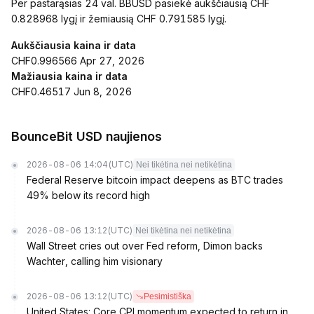
Per pastarąsias 24 val. BBUSD pasiekė aukščiausią CHF
0.828968 lygį ir žemiausią CHF 0.791585 lygį.
Aukščiausia kaina ir data
CHF0.996566 Apr 27, 2026
Mažiausia kaina ir data
CHF0.46517 Jun 8, 2026
BounceBit USD naujienos
2026-08-06 14:04
(UTC)
Nei tikėtina nei netikėtina
Federal Reserve bitcoin impact deepens as BTC trades
49% below its record high
2026-08-06 13:12
(UTC)
Nei tikėtina nei netikėtina
Wall Street cries out over Fed reform, Dimon backs
Wachter, calling him visionary
2026-08-06 13:12
(UTC)
Pesimistiška
United States: Core CPI momentum expected to return in