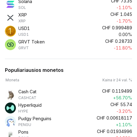
CHF
73.35
Solana
-1.10%
SOL
CHF
1.045
XRP
-1.70%
XRP
CHF
0.999489
USD1
0.00%
USD1
CHF
0.28733
GRVT Token
-11.80%
GRVT
Populiariausios monetos
Moneta
Kaina ir 24 val. %
CHF
0.119499
Cash Cat
+56.70%
CASHCAT
CHF
55.74
Hyperliquid
-3.20%
HYPE
CHF
0.00618117
Pudgy Penguins
+1.10%
PENGU
CHF
0.01934996
Pons