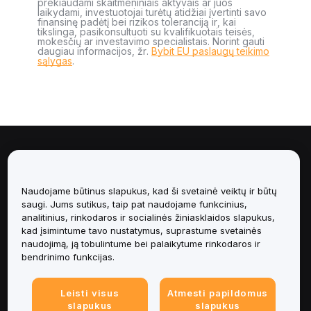
prekiaudami skaitmeniniais aktyvais ar juos
laikydami, investuotojai turėtų atidžiai įvertinti savo
finansinę padėtį bei rizikos toleranciją ir, kai
tikslinga, pasikonsultuoti su kvalifikuotais teisės,
mokesčių ar investavimo specialistais. Norint gauti
daugiau informacijos, žr.
Bybit EU paslaugų teikimo
sąlygas
.
Apie
Paslaugos
Naudojame būtinus slapukus, kad ši svetainė veiktų ir būtų
saugi. Jums sutikus, taip pat naudojame funkcinius,
analitinius, rinkodaros ir socialinės žiniasklaidos slapukus,
Pagalba
kad įsimintume tavo nustatymus, suprastume svetainės
naudojimą, ją tobulintume bei palaikytume rinkodaros ir
Produktai
bendrinimo funkcijas.
Teisinė informacija
Leisti visus
Atmesti papildomus
slapukus
slapukus