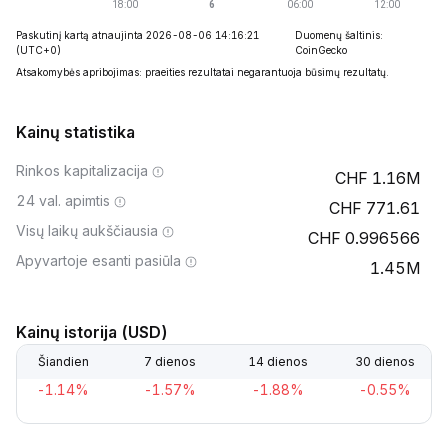
Paskutinį kartą atnaujinta 2026-08-06 14:16:21
Duomenų šaltinis:
(UTC+0)
CoinGecko
Atsakomybės apribojimas: praeities rezultatai negarantuoja būsimų rezultatų.
Kainų statistika
Rinkos kapitalizacija
1.16M
24 val. apimtis
771.61
Visų laikų aukščiausia
0.996566
Apyvartoje esanti pasiūla
1.45M
Kainų istorija (USD)
Šiandien
7 dienos
14 dienos
30 dienos
-1.14%
-1.57%
-1.88%
-0.55%