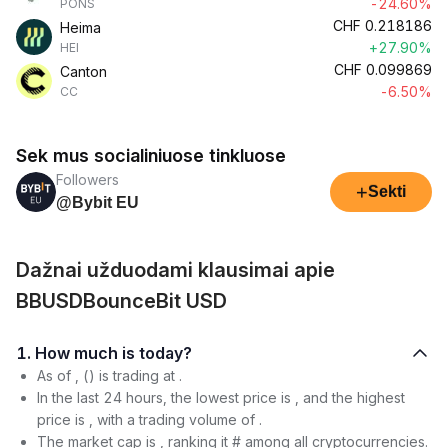
-24.60%
PONS
CHF
0.218186
Heima
+27.90%
HEI
CHF
0.099869
Canton
-6.50%
CC
Sek mus socialiniuose tinkluose
Followers
+
Sekti
@Bybit EU
Dažnai užduodami klausimai apie
BBUSDBounceBit USD
1. How much is today?
As of , () is trading at .
In the last 24 hours, the lowest price is , and the highest
price is , with a trading volume of .
The market cap is , ranking it # among all cryptocurrencies.