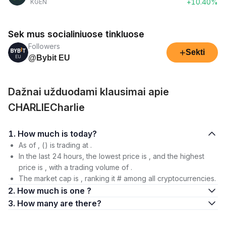
+10.40%
KGEN
Sek mus socialiniuose tinkluose
Followers
+
Sekti
@Bybit EU
Dažnai užduodami klausimai apie
CHARLIECharlie
1. How much is today?
As of , () is trading at .
In the last 24 hours, the lowest price is , and the highest
price is , with a trading volume of .
The market cap is , ranking it # among all cryptocurrencies.
2. How much is one ?
3. How many are there?