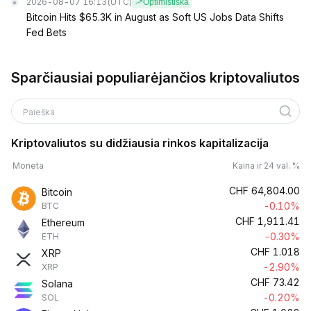
2026-08-07 16:13
(UTC)
Optimistiška
Bitcoin Hits $65.3K in August as Soft US Jobs Data Shifts
Fed Bets
Sparčiausiai populiarėjančios kriptovaliutos
Paieška
Kriptovaliutos su didžiausia rinkos kapitalizacija
Moneta
Kaina ir 24 val. %
CHF
64,804.00
Bitcoin
-0.10%
BTC
CHF
1,911.41
Ethereum
-0.30%
ETH
CHF
1.018
XRP
-2.90%
XRP
CHF
73.42
Solana
-0.20%
SOL