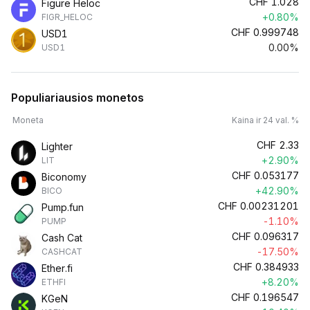
CHF
1.028
Figure Heloc
+0.80%
FIGR_HELOC
CHF
0.999748
USD1
0.00%
USD1
Populiariausios monetos
Moneta
Kaina ir 24 val. %
CHF
2.33
Lighter
+2.90%
LIT
CHF
0.053177
Biconomy
+42.90%
BICO
CHF
0.00231201
Pump.fun
-1.10%
PUMP
CHF
0.096317
Cash Cat
-17.50%
CASHCAT
CHF
0.384933
Ether.fi
+8.20%
ETHFI
CHF
0.196547
KGeN