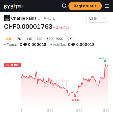
Registruotis
Kriptovaliutų kainos
Charlie kaina CHARLIE
Charlie kaina
CHARLIE
CHF
CHF0.00001763
-0.62%
24H
7D
14D
30D
60D
200D
1Y
Žemas
CHF
0.000018
Aukštas
CHF
0.000018