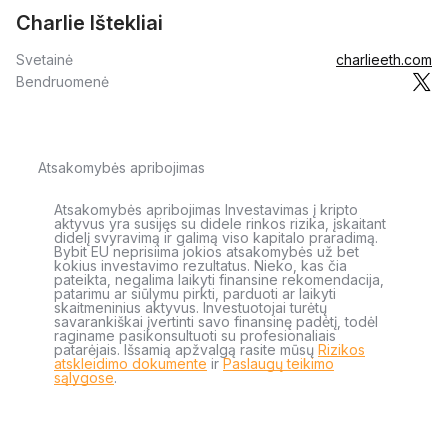
Charlie Ištekliai
Svetainė
charlieeth.com
Bendruomenė
Atsakomybės apribojimas
Atsakomybės apribojimas Investavimas į kripto
aktyvus yra susijęs su didele rinkos rizika, įskaitant
didelį svyravimą ir galimą viso kapitalo praradimą.
Bybit EU neprisiima jokios atsakomybės už bet
kokius investavimo rezultatus. Nieko, kas čia
pateikta, negalima laikyti finansine rekomendacija,
patarimu ar siūlymu pirkti, parduoti ar laikyti
skaitmeninius aktyvus. Investuotojai turėtų
savarankiškai įvertinti savo finansinę padėtį, todėl
raginame pasikonsultuoti su profesionaliais
patarėjais. Išsamią apžvalgą rasite mūsų
Rizikos
atskleidimo dokumente
ir
Paslaugų teikimo
sąlygose
.