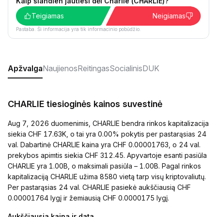
Kaip šiandien jautiesi dėl Charlie (CHARLIE)?
Teigiamas
Neigiamas
Pastaba. Ši informacija yra tik informacinio pobūdžio.
Apžvalga
Naujienos
Reitingas
Socialinis
DUK
CHARLIE tiesioginės kainos suvestinė
Aug 7, 2026 duomenimis, CHARLIE bendra rinkos kapitalizacija
siekia CHF 17.63K, o tai yra 0.00% pokytis per pastarąsias 24
val. Dabartinė CHARLIE kaina yra CHF 0.00001763, o 24 val.
prekybos apimtis siekia CHF 312.45. Apyvartoje esanti pasiūla
CHARLIE yra 1.00B, o maksimali pasiūla – 1.00B. Pagal rinkos
kapitalizaciją CHARLIE užima 8580 vietą tarp visų kriptovaliutų.
Per pastarąsias 24 val. CHARLIE pasiekė aukščiausią CHF
0.00001764 lygį ir žemiausią CHF 0.0000175 lygį.
Aukščiausia kaina ir data