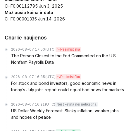
CHF0.00112795 Jun 3, 2025
Mažiausia kaina ir data
CHF0.00001335 Jun 14, 2026
Charlie naujienos
2026-08-07 17:50
(UTC)
Pesimistiška
The Person Closest to the Fed Commented on the U.S.
Nonfarm Payrolls Data
2026-08-07 16:35
(UTC)
Pesimistiška
For stock and bond investors, good economic news in
today’s July jobs report could equal bad news for markets.
2026-08-07 16:21
(UTC)
Nei tikėtina nei netikėtina
US Dollar Weekly Forecast: Sticky inflation, weaker jobs
and hopes of peace