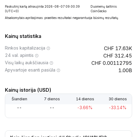
Paskutinį kartą atnaujinta 2026-08-07 09:00:39
Duomenų šaltinis:
(UTC+0)
CoinGecko
Atsakomybės apribojimas: praeities rezultatai negarantuoja būsimų rezultatų.
Kainų statistika
Rinkos kapitalizacija
17.63K
24 val. apimtis
312.45
Visų laikų aukščiausia
0.00112795
Apyvartoje esanti pasiūla
1.00B
Kainų istorija (USD)
Šiandien
7 dienos
14 dienos
30 dienos
--
--
-3.66%
-33.14%