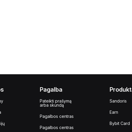
os
Pagalba
Produkt
uy
Pateikti prašymą
Sandoris
arba skundą
a
Earn
Pagalbos centras
ijų
Bybit Card
Pagalbos centras