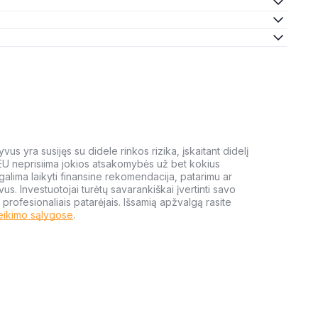
us yra susijęs su didele rinkos rizika, įskaitant didelį
 EU neprisiima jokios atsakomybės už bet kokius
galima laikyti finansine rekomendacija, patarimu ar
yvus. Investuotojai turėtų savarankiškai įvertinti savo
 profesionaliais patarėjais. Išsamią apžvalgą rasite
eikimo sąlygose
.