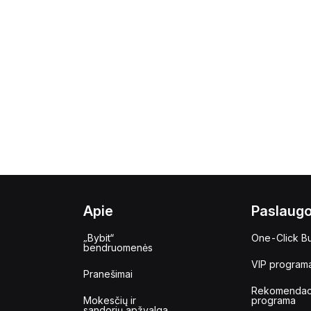
Apie
Paslaug
„Bybit“
One-Click B
bendruomenės
VIP program
Pranešimai
Rekomendac
Mokesčių ir
programa
sandorių apžvalga