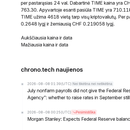
per pastarąsias 24 val. Dabartinė TIME kaina yra C
763.30. Apyvartoje esanti pasiūla TIME yra 710.11K, 
TIME užima 4618 vietą tarp visų kriptovaliutų. Per 
0.2648 lygį ir žemiausią CHF 0.219058 lygį.
Aukščiausia kaina ir data
Mažiausia kaina ir data
chrono.tech naujienos
2026-08-08 01:39
(UTC)
Nei tikėtina nei netikėtina
July nonfarm payrolls did not give the Federal 
Agency”: whether to raise rates in September still
2026-08-08 00:25
(UTC)
Pesimistiška
Morgan Stanley: Expects Federal Reserve balance 