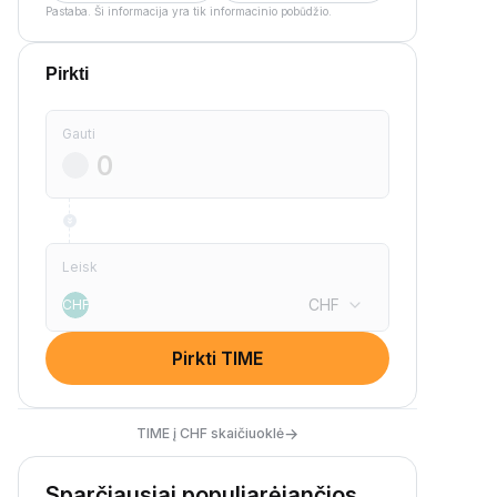
Pastaba. Ši informacija yra tik informacinio pobūdžio.
Pirkti
Gauti
Leisk
CHF
CHF
Pirkti TIME
→
TIME į CHF skaičiuoklė
Sparčiausiai populiarėjančios