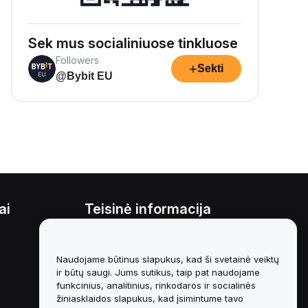
Sek mus socialiniuose tinkluose
Followers
+
Sekti
@Bybit EU
ai
Teisinė informacija
Interesų konfliktų politika
Naudojame būtinus slapukus, kad ši svetainė veiktų
Saugojimo ir administravimo
politikos santrauka
ir būtų saugi. Jums sutikus, taip pat naudojame
funkcinius, analitinius, rinkodaros ir socialinės
ESG informacija
žiniasklaidos slapukus, kad įsimintume tavo