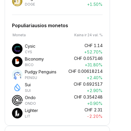
+1.50%
DOGE
Populiariausios monetos
Moneta
Kaina ir 24 val. %
CHF
1.14
Cysic
+52.70%
CYS
CHF
0.057146
Biconomy
+31.80%
BICO
CHF
0.00618214
Pudgy Penguins
+2.40%
PENGU
CHF
0.692517
Sui
+2.90%
SUI
CHF
0.354248
Ondo
+0.90%
ONDO
CHF
2.31
Lighter
-2.20%
LIT