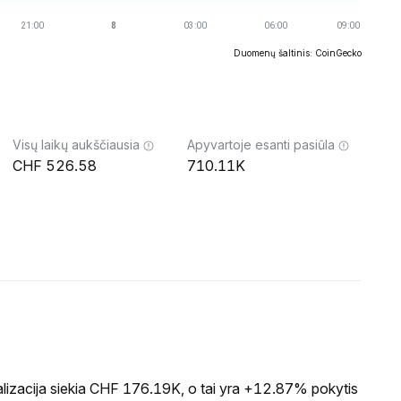
Duomenų šaltinis: CoinGecko
Visų laikų aukščiausia
Apyvartoje esanti pasiūla
526.58
710.11K
ė
lizacija siekia CHF 176.19K, o tai yra +12.87% pokytis