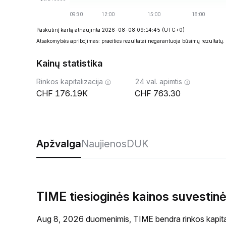
Paskutinį kartą atnaujinta 2026-08-08 09:14:45
(UTC+0)
Atsakomybės apribojimas: praeities rezultatai negarantuoja būsimų rezultatų.
Kainų statistika
Rinkos kapitalizacija
24 val. apimtis
176.19K
763.30
Apžvalga
Naujienos
DUK
TIME tiesioginės kainos suvestin
Aug 8, 2026 duomenimis, TIME bendra rinkos kapita