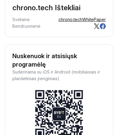
chrono.tech Ištekliai
Svetainė
chrono.tech
WhitePaper
Bendruomenė
Nuskenuok ir atsisiųsk
programėlę
Suderinama su iOS ir Android (mobiliaisiais ir
planšetiniais įrenginiais)