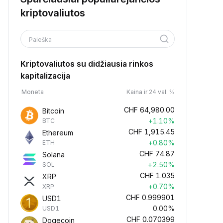
kriptovaliutos
Paieška
Kriptovaliutos su didžiausia rinkos
kapitalizacija
Moneta
Kaina ir 24 val. %
CHF
64,980.00
Bitcoin
+1.10%
BTC
CHF
1,915.45
Ethereum
+0.80%
ETH
CHF
74.87
Solana
+2.50%
SOL
CHF
1.035
XRP
+0.70%
XRP
CHF
0.999901
USD1
0.00%
USD1
CHF
0.070399
Dogecoin