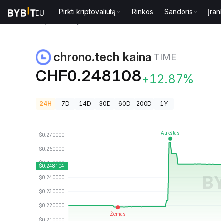
Pirkti kriptovaliutą
Rinkos
Sandoris
Įran
Kriptovaliutų kainos
chrono.tech kaina TIME
chrono.tech kaina
TIME
CHF0.248108
+12.87%
24H
7D
14D
30D
60D
200D
1Y