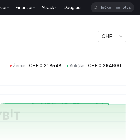
kiai
Finansai
Atrask
Daugiau
CHF
Žemas
CHF
0.218548
Aukštas
CHF
0.264600