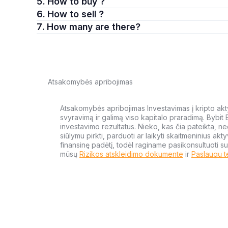
5. How to buy ?
6. How to sell ?
7. How many are there?
Atsakomybės apribojimas
Atsakomybės apribojimas Investavimas į kripto aktyv
svyravimą ir galimą viso kapitalo praradimą. Bybit
investavimo rezultatus. Nieko, kas čia pateikta, ne
siūlymu pirkti, parduoti ar laikyti skaitmeninius akt
finansinę padėtį, todėl raginame pasikonsultuoti su
mūsų
Rizikos atskleidimo dokumente
ir
Paslaugų t