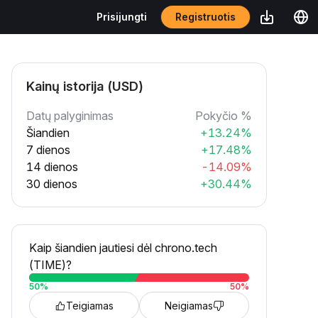
Registruotis
Prisijungti
Kainų istorija (USD)
Datų palyginimas
Pokyčio %
Šiandien
+13.24%
7 dienos
+17.48%
14 dienos
-14.09%
30 dienos
+30.44%
Kaip šiandien jautiesi dėl chrono.tech
(TIME)?
50
%
50
%
Teigiamas
Neigiamas