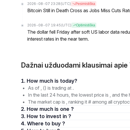
2026-08-07 23:28
(UTC)
Pesimistiška
Bitcoin Still in Death Cross as Jobs Miss Cuts R
2026-08-07 19:45
(UTC)
Optimistiška
The dollar fell Friday after soft US labor data re
interest rates in the near term.
Dažnai užduodami klausimai apie
1. How much is today?
As of , () is trading at .
In the last 24 hours, the lowest price is , and the 
The market cap is , ranking it # among all cryptoc
2. How much is one ?
3. How to invest in ?
4. Where to buy ?