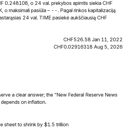
HF 0.248108, o 24 val. prekybos apimtis siekia CHF
o maksimali pasiūla – --. Pagal rinkos kapitalizaciją
pastarąsias 24 val. TIME pasiekė aukščiausią CHF
CHF526.58 Jan 11, 2022
CHF0.02916318 Aug 5, 2026
Reserve a clear answer; the “New Federal Reserve News
 depends on inflation.
sheet to shrink by $1.5 trillion