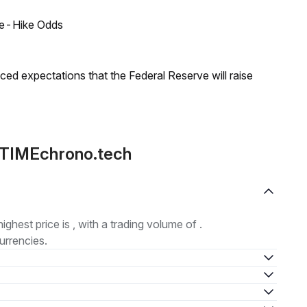
ate-Hike Odds
duced expectations that the Federal Reserve will raise
 TIMEchrono.tech
highest price is , with a trading volume of .
urrencies.