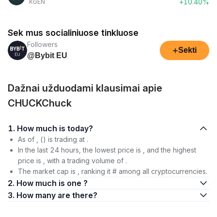
+10.40%
KGEN
Sek mus socialiniuose tinkluose
Followers
+
Sekti
@Bybit EU
Dažnai užduodami klausimai apie
CHUCKChuck
1. How much is today?
As of , () is trading at .
In the last 24 hours, the lowest price is , and the highest
price is , with a trading volume of .
The market cap is , ranking it # among all cryptocurrencies.
2. How much is one ?
3. How many are there?