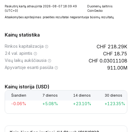
Paskutinį kartą atnaujinta 2026-08-07 18:09:49
Duomenų šaltinis:
(UTC+0)
CoinGecko
Atsakomybės apribojimas: praeities rezultatai negarantuoja būsimų rezultatų.
Kainų statistika
Rinkos kapitalizacija
218.29K
24 val. apimtis
18.75
Visų laikų aukščiausia
0.03011108
Apyvartoje esanti pasiūla
911.00M
Kainų istorija (USD)
Šiandien
7 dienos
14 dienos
30 dienos
-0.06%
+5.08%
+23.10%
+123.35%