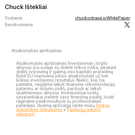
Chuck Ištekliai
Svetainė
chuckonbase.io
WhitePaper
Bendruomenė
Atsakomybės apribojimas
Atsakomybės apribojimas Investavimas į kripto
aktyvus yra susijęs su didele rinkos rizika, įskaitant
didelį svyravimą ir galimą viso kapitalo praradimą.
Bybit EU neprisiima jokios atsakomybės už bet
kokius investavimo rezultatus. Nieko, kas čia
pateikta, negalima laikyti finansine rekomendacija,
patarimu ar siūlymu pirkti, parduoti ar laikyti
skaitmeninius aktyvus. Investuotojai turėtų
savarankiškai įvertinti savo finansinę padėtį, todėl
raginame pasikonsultuoti su profesionaliais
patarėjais. Išsamią apžvalgą rasite mūsų
Rizikos
atskleidimo dokumente
ir
Paslaugų teikimo
sąlygose
.