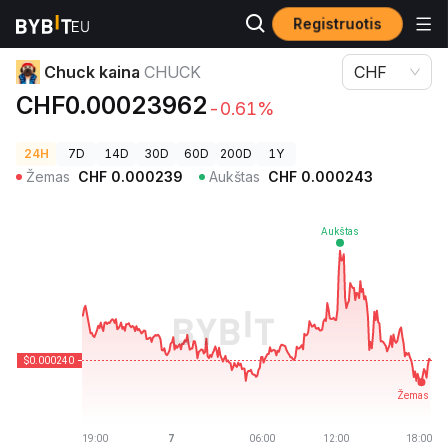
Registruotis
Kriptovaliutų kainos
Chuck kaina CHUCK
Chuck kaina
CHUCK
CHF
CHF0.00023962
-0.61%
24H
7D
14D
30D
60D
200D
1Y
Žemas
CHF
0.000239
Aukštas
CHF
0.000243