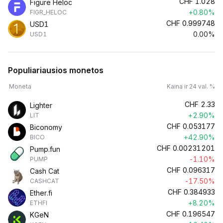
CHF
1.028
Figure Heloc
+0.80%
FIGR_HELOC
CHF
0.999748
USD1
0.00%
USD1
Populiariausios monetos
Moneta
Kaina ir 24 val. %
CHF
2.33
Lighter
+2.90%
LIT
CHF
0.053177
Biconomy
+42.90%
BICO
CHF
0.00231201
Pump.fun
-1.10%
PUMP
CHF
0.096317
Cash Cat
-17.50%
CASHCAT
CHF
0.384933
Ether.fi
+8.20%
ETHFI
CHF
0.196547
KGeN