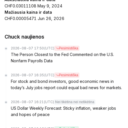
CHF0.03011108 May 9, 2024
Mažiausia kaina ir data
CHF0.00005471 Jun 26, 2026
Chuck naujienos
2026-08-07 17:50
(UTC)
Pesimistiška
The Person Closest to the Fed Commented on the U.S.
Nonfarm Payrolls Data
2026-08-07 16:35
(UTC)
Pesimistiška
For stock and bond investors, good economic news in
today’s July jobs report could equal bad news for markets.
2026-08-07 16:21
(UTC)
Nei tikėtina nei netikėtina
US Dollar Weekly Forecast: Sticky inflation, weaker jobs
and hopes of peace