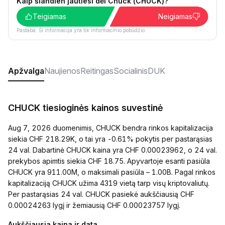
Kaip šiandien jautiesi dėl Chuck (CHUCK)?
Teigiamas
Neigiamas
Pastaba. Ši informacija yra tik informacinio pobūdžio.
Apžvalga
Naujienos
Reitingas
Socialinis
DUK
CHUCK tiesioginės kainos suvestinė
Aug 7, 2026 duomenimis, CHUCK bendra rinkos kapitalizacija
siekia CHF 218.29K, o tai yra -0.61% pokytis per pastarąsias
24 val. Dabartinė CHUCK kaina yra CHF 0.00023962, o 24 val.
prekybos apimtis siekia CHF 18.75. Apyvartoje esanti pasiūla
CHUCK yra 911.00M, o maksimali pasiūla – 1.00B. Pagal rinkos
kapitalizaciją CHUCK užima 4319 vietą tarp visų kriptovaliutų.
Per pastarąsias 24 val. CHUCK pasiekė aukščiausią CHF
0.00024263 lygį ir žemiausią CHF 0.00023757 lygį.
Aukščiausia kaina ir data