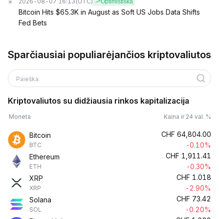
2026-08-07 16:13
(UTC)
Optimistiška
Bitcoin Hits $65.3K in August as Soft US Jobs Data Shifts
Fed Bets
Sparčiausiai populiarėjančios kriptovaliutos
Paieška
Kriptovaliutos su didžiausia rinkos kapitalizacija
Moneta
Kaina ir 24 val. %
CHF
64,804.00
Bitcoin
-0.10%
BTC
CHF
1,911.41
Ethereum
-0.30%
ETH
CHF
1.018
XRP
-2.90%
XRP
CHF
73.42
Solana
-0.20%
SOL