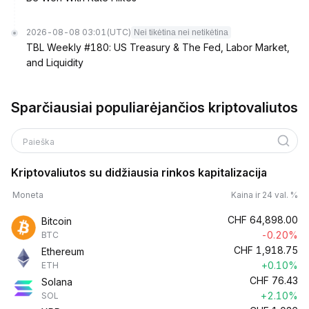
2026-08-08 03:01
(UTC)
Nei tikėtina nei netikėtina
TBL Weekly #180: US Treasury & The Fed, Labor Market,
and Liquidity
Sparčiausiai populiarėjančios kriptovaliutos
Paieška
Kriptovaliutos su didžiausia rinkos kapitalizacija
Moneta
Kaina ir 24 val. %
CHF
64,898.00
Bitcoin
-0.20%
BTC
CHF
1,918.75
Ethereum
+0.10%
ETH
CHF
76.43
Solana
+2.10%
SOL