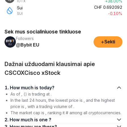
+38.00%
IOTX
CHF
0.692092
Sui
-0.10%
SUI
Sek mus socialiniuose tinkluose
Followers
+
Sekti
@Bybit EU
Dažnai užduodami klausimai apie
CSCOXCisco xStock
1. How much is today?
As of , () is trading at .
In the last 24 hours, the lowest price is , and the highest
price is , with a trading volume of .
The market cap is , ranking it # among all cryptocurrencies.
2. How much is one ?
3. How many are there?