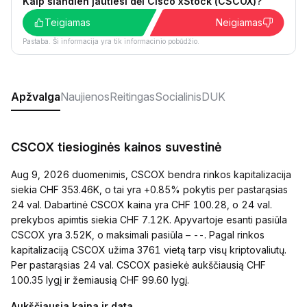
Kaip šiandien jautiesi dėl Cisco xStock (CSCOX)?
Teigiamas
Neigiamas
Pastaba. Ši informacija yra tik informacinio pobūdžio.
Apžvalga
Naujienos
Reitingas
Socialinis
DUK
CSCOX tiesioginės kainos suvestinė
Aug 9, 2026 duomenimis, CSCOX bendra rinkos kapitalizacija
siekia CHF 353.46K, o tai yra +0.85% pokytis per pastarąsias
24 val. Dabartinė CSCOX kaina yra CHF 100.28, o 24 val.
prekybos apimtis siekia CHF 7.12K. Apyvartoje esanti pasiūla
CSCOX yra 3.52K, o maksimali pasiūla – --. Pagal rinkos
kapitalizaciją CSCOX užima 3761 vietą tarp visų kriptovaliutų.
Per pastarąsias 24 val. CSCOX pasiekė aukščiausią CHF
100.35 lygį ir žemiausią CHF 99.60 lygį.
Aukščiausia kaina ir data