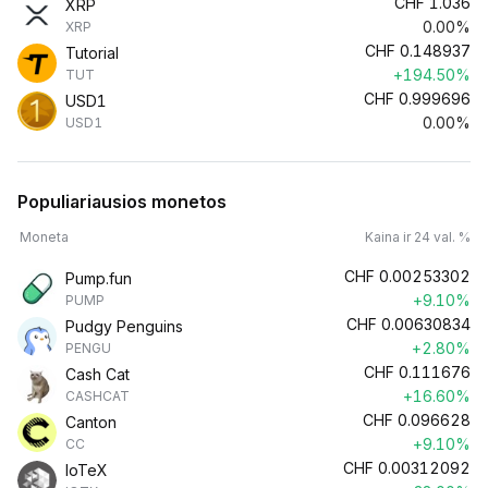
CHF
1.036
XRP
0.00%
XRP
CHF
0.148937
Tutorial
+194.50%
TUT
CHF
0.999696
USD1
0.00%
USD1
Populiariausios monetos
Moneta
Kaina ir 24 val. %
CHF
0.00253302
Pump.fun
+9.10%
PUMP
CHF
0.00630834
Pudgy Penguins
+2.80%
PENGU
CHF
0.111676
Cash Cat
+16.60%
CASHCAT
CHF
0.096628
Canton
+9.10%
CC
CHF
0.00312092
IoTeX