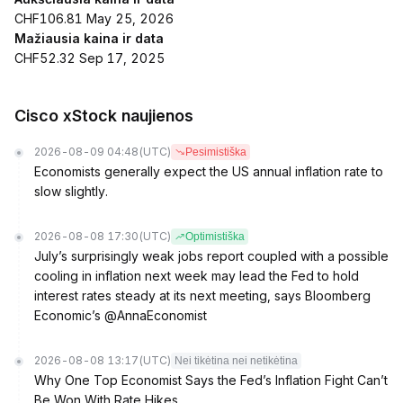
CHF106.81 May 25, 2026
Mažiausia kaina ir data
CHF52.32 Sep 17, 2025
Cisco xStock naujienos
2026-08-09 04:48
(UTC)
Pesimistiška
Economists generally expect the US annual inflation rate to
slow slightly.
2026-08-08 17:30
(UTC)
Optimistiška
July’s surprisingly weak jobs report coupled with a possible
cooling in inflation next week may lead the Fed to hold
interest rates steady at its next meeting, says Bloomberg
Economic’s @AnnaEconomist
2026-08-08 13:17
(UTC)
Nei tikėtina nei netikėtina
Why One Top Economist Says the Fed’s Inflation Fight Can’t
Be Won With Rate Hikes