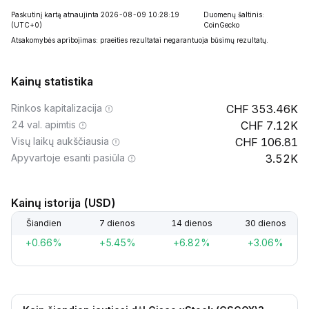
Paskutinį kartą atnaujinta 2026-08-09 10:28:19
Duomenų šaltinis:
(UTC+0)
CoinGecko
Atsakomybės apribojimas: praeities rezultatai negarantuoja būsimų rezultatų.
Kainų statistika
Rinkos kapitalizacija
353.46K
24 val. apimtis
7.12K
Visų laikų aukščiausia
106.81
Apyvartoje esanti pasiūla
3.52K
Kainų istorija (USD)
Šiandien
7 dienos
14 dienos
30 dienos
+0.66%
+5.45%
+6.82%
+3.06%