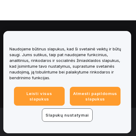
Apie
Paslaugos
Naudojame būtinus slapukus, kad ši svetainė veiktų ir būtų
saugi. Jums sutikus, taip pat naudojame funkcinius,
analitinius, rinkodaros ir socialinės žiniasklaidos slapukus,
Pagalba
kad įsimintume tavo nustatymus, suprastume svetainės
naudojimą, ją tobulintume bei palaikytume rinkodaros ir
Produktai
bendrinimo funkcijas.
Teisinė informacija
Leisti visus
Atmesti papildomus
slapukus
slapukus
© 2025-2026 Bybit.eu. All rights reserved.
Slapukų nustatymai
Paslaugų teikimo sąlygos
|
Privatumo sąlygos
|
Imprint
(Impressum)
|
Slapukų nuostatų centras