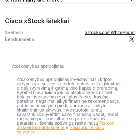
Cisco xStock Ištekliai
Svetainė
xstocks.com
WhitePaper
Bendruomenė
Atsakomybės apribojimas
Atsakomybės apribojimas Investavimas į kripto
aktyvus yra susijęs su didele rinkos rizika, įskaitant
didelį svyravimą ir galimą viso kapitalo praradimą.
Bybit EU neprisiima jokios atsakomybės už bet
kokius investavimo rezultatus. Nieko, kas čia
pateikta, negalima laikyti finansine rekomendacija,
patarimu ar siūlymu pirkti, parduoti ar laikyti
skaitmeninius aktyvus. Investuotojai turėtų
savarankiškai įvertinti savo finansinę padėtį, todėl
raginame pasikonsultuoti su profesionaliais
patarėjais. Išsamią apžvalgą rasite mūsų
Rizikos
atskleidimo dokumente
ir
Paslaugų teikimo
sąlygose
.