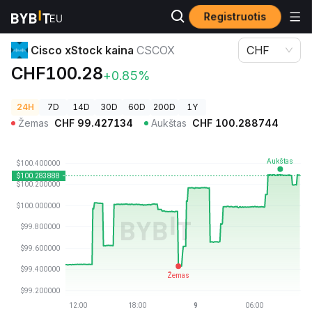
Registruotis
Kriptovaliutų kainos
Cisco xStock kaina CSCOX
Cisco xStock kaina
CSCOX
CHF
CHF100.28
+0.85%
24H
7D
14D
30D
60D
200D
1Y
Žemas
CHF
99.427134
Aukštas
CHF
100.288744