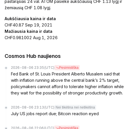
pastarąsias 24 val. ATOM pasiekė aukščiausią CHF 1.13 lygį ir
žemiausią CHF 1.08 lygį.
Aukščiausia kaina ir data
CHF40.87 Sep 19, 2021
Mažiausia kaina ir data
CHF0.981002 Aug 1, 2026
Cosmos Hub naujienos
2026-08-06 23:35
(UTC)
Pesimistiška
Fed Bank of St. Louis President Alberto Musalem said that
with inflation running above the central bank’s 2% target,
policymakers cannot afford to tolerate higher inflation while
they wait for the possibility of stronger productivity growth.
2026-08-06 23:13
(UTC)
Nei tikėtina nei netikėtina
July US jobs report due; Bitcoin reaction eyed
2026-08-06 22:06
(UTC)
Pesimistiška