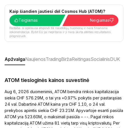
Kaip šiandien jautiesi dėl Cosmos Hub (ATOM)?
Teigiamas
Neigiamas
Pastaba: ši apklausa atspindi tik naudotojų nuomonę ir nėra finansinė
rekomendacija. Bybit EU jai nepritaria ir ji nėra skirta ateities rezultatams
prognozuoti.
Apžvalga
Naujienos
Trading
Birža
Reitingas
Socialinis
DUK
ATOM tiesioginės kainos suvestinė
Aug 6, 2026 duomenimis, ATOM bendra rinkos kapitalizacija
siekia CHF 576.29M, o tai yra +0.97% pokytis per pastarąsias
24 val. Dabartinė ATOM kaina yra CHF 1.10, o 24 val.
prekybos apimtis siekia CHF 23.21M. Apyvartoje esanti pasiūla
ATOM yra 523.60M, o maksimali pasiūla – --. Pagal rinkos
kapitalizaciją ATOM užima 81 vietą tarp visų kriptovaliutų. Per