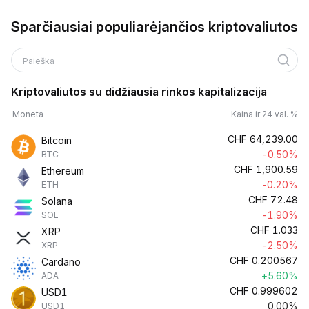
Sparčiausiai populiarėjančios kriptovaliutos
Paieška
Kriptovaliutos su didžiausia rinkos kapitalizacija
Moneta
Kaina ir 24 val. %
CHF
64,239.00
Bitcoin
-0.50%
BTC
CHF
1,900.59
Ethereum
-0.20%
ETH
CHF
72.48
Solana
-1.90%
SOL
CHF
1.033
XRP
-2.50%
XRP
CHF
0.200567
Cardano
+5.60%
ADA
CHF
0.999602
USD1
0.00%
USD1