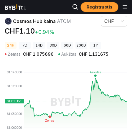
Registruotis
Kriptovaliutų kainos
Cosmos Hub kaina ATOM
Cosmos Hub kaina
ATOM
CHF
CHF1.10
+0.94%
24H
7D
14D
30D
60D
200D
1Y
Žemas
CHF
1.075696
Aukštas
CHF
1.131675