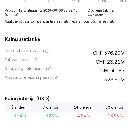
Paskutinį kartą atnaujinta 2026-08-06 22:59:45
Duomenų šaltinis:
(UTC+0)
CoinGecko
Atsakomybės apribojimas: praeities rezultatai negarantuoja būsimų rezultatų.
Kainų statistika
Rinkos kapitalizacija
576.29M
24 val. apimtis
23.21M
Visų laikų aukščiausia
40.87
Apyvartoje esanti pasiūla
523.60M
Kainų istorija (USD)
Šiandien
7 dienos
14 dienos
30 dienos
+0.24%
+5.36%
-4.64%
-13.88%