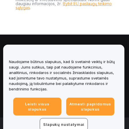
daugiau informacijos, žr.
Bybit EU paslaugų teikimo
sąlygas
.
Apie
Paslaugos
Naudojame būtinus slapukus, kad ši svetainė veiktų ir būtų
saugi. Jums sutikus, taip pat naudojame funkcinius,
analitinius, rinkodaros ir socialinės žiniasklaidos slapukus,
Pagalba
kad įsimintume tavo nustatymus, suprastume svetainės
naudojimą, ją tobulintume bei palaikytume rinkodaros ir
Produktai
bendrinimo funkcijas.
Teisinė informacija
Leisti visus
Atmesti papildomus
slapukus
slapukus
© 2025-2026 Bybit.eu. Visos teisės saugomos.
Slapukų nustatymai