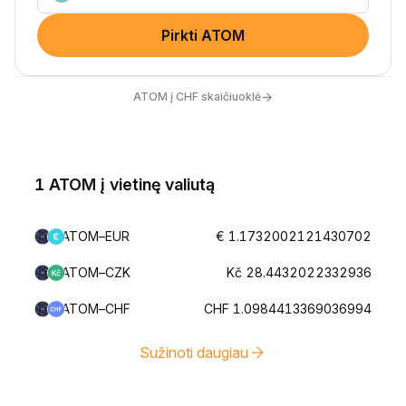
Pirkti ATOM
→
ATOM į CHF skaičiuoklė
1 ATOM į vietinę valiutą
ATOM–EUR
€ 1.1732002121430702
ATOM–CZK
Kč 28.4432022332936
ATOM–CHF
CHF 1.0984413369036994
Sužinoti daugiau