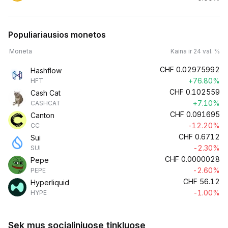
Populiariausios monetos
Moneta
Kaina ir 24 val. %
CHF
0.02975992
Hashflow
+76.80%
HFT
CHF
0.102559
Cash Cat
+7.10%
CASHCAT
CHF
0.091695
Canton
-12.20%
CC
CHF
0.6712
Sui
-2.30%
SUI
CHF
0.0000028
Pepe
-2.60%
PEPE
CHF
56.12
Hyperliquid
-1.00%
HYPE
Sek mus socialiniuose tinkluose