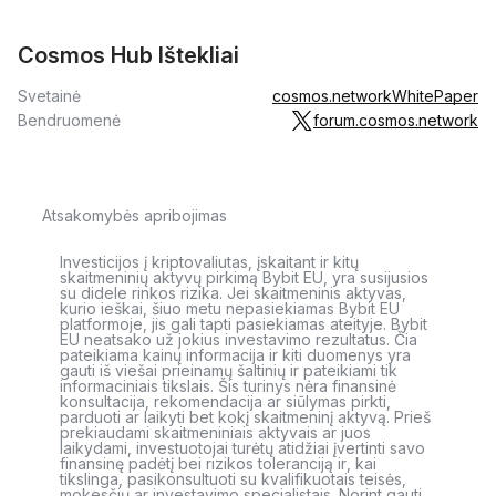
Cosmos Hub Ištekliai
Svetainė
cosmos.network
WhitePaper
Bendruomenė
forum.cosmos.network
Atsakomybės apribojimas
Investicijos į kriptovaliutas, įskaitant ir kitų
skaitmeninių aktyvų pirkimą Bybit EU, yra susijusios
su didele rinkos rizika. Jei skaitmeninis aktyvas,
kurio ieškai, šiuo metu nepasiekiamas Bybit EU
platformoje, jis gali tapti pasiekiamas ateityje. Bybit
EU neatsako už jokius investavimo rezultatus. Čia
pateikiama kainų informacija ir kiti duomenys yra
gauti iš viešai prieinamų šaltinių ir pateikiami tik
informaciniais tikslais. Šis turinys nėra finansinė
konsultacija, rekomendacija ar siūlymas pirkti,
parduoti ar laikyti bet kokį skaitmeninį aktyvą. Prieš
prekiaudami skaitmeniniais aktyvais ar juos
laikydami, investuotojai turėtų atidžiai įvertinti savo
finansinę padėtį bei rizikos toleranciją ir, kai
tikslinga, pasikonsultuoti su kvalifikuotais teisės,
mokesčių ar investavimo specialistais. Norint gauti