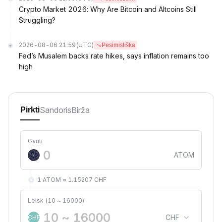
Crypto Market 2026: Why Are Bitcoin and Altcoins Still
Struggling?
2026-08-06 21:59
(UTC)
Pesimistiška
Fed’s Musalem backs rate hikes, says inflation remains too
high
Sandoris
Birža
Pirkti
Gauti
ATOM
1 ATOM ≈ 1.15207 CHF
Leisk (10 ~ 16000)
CHF
CHF