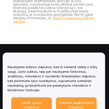
prekiaudami skaitmeniniais aktyvais ar juos
laikydami, investuotojai turėtų atidžiai įvertinti savo
finansinę padėtį bei rizikos toleranciją ir, kai
tikslinga, pasikonsultuoti su kvalifikuotais teisės,
mokesčių ar investavimo specialistais. Norint gauti
daugiau informacijos, žr.
Bybit EU paslaugų teikimo
sąlygas
.
Apie
Paslaugos
Naudojame būtinus slapukus, kad ši svetainė veiktų ir būtų
saugi. Jums sutikus, taip pat naudojame funkcinius,
analitinius, rinkodaros ir socialinės žiniasklaidos slapukus,
Pagalba
kad įsimintume tavo nustatymus, suprastume svetainės
naudojimą, ją tobulintume bei palaikytume rinkodaros ir
Produktai
bendrinimo funkcijas.
Teisinė informacija
Leisti visus
Atmesti papildomus
slapukus
slapukus