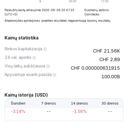
Paskutinį kartą atnaujinta 2026-08-06 20:47:25
Duomenų šaltinis:
(UTC+0)
CoinGecko
Atsakomybės apribojimas: praeities rezultatai negarantuoja būsimų rezultatų.
Kainų statistika
Rinkos kapitalizacija
21.56K
24 val. apimtis
2.89
Visų laikų aukščiausia
0.000000631915
Apyvartoje esanti pasiūla
100.00B
Kainų istorija (USD)
Šiandien
7 dienos
14 dienos
30 dienos
-3.14%
--
-1.56%
--