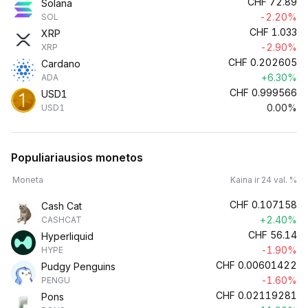
CHF
72.89
Solana
-2.20%
SOL
CHF
1.033
XRP
-2.90%
XRP
CHF
0.202605
Cardano
+6.30%
ADA
CHF
0.999566
USD1
0.00%
USD1
Populiariausios monetos
Moneta
Kaina ir 24 val. %
CHF
0.107158
Cash Cat
+2.40%
CASHCAT
CHF
56.14
Hyperliquid
-1.90%
HYPE
CHF
0.00601422
Pudgy Penguins
-1.60%
PENGU
CHF
0.02119281
Pons