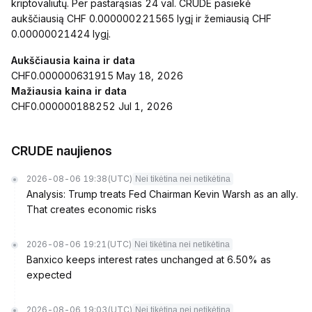
kriptovaliutų. Per pastarąsias 24 val. CRUDE pasiekė
aukščiausią CHF 0.000000221565 lygį ir žemiausią CHF
0.00000021424 lygį.
Aukščiausia kaina ir data
CHF0.000000631915 May 18, 2026
Mažiausia kaina ir data
CHF0.000000188252 Jul 1, 2026
CRUDE naujienos
2026-08-06 19:38
(UTC)
Nei tikėtina nei netikėtina
Analysis: Trump treats Fed Chairman Kevin Warsh as an ally.
That creates economic risks
2026-08-06 19:21
(UTC)
Nei tikėtina nei netikėtina
Banxico keeps interest rates unchanged at 6.50% as
expected
2026-08-06 19:03
(UTC)
Nei tikėtina nei netikėtina