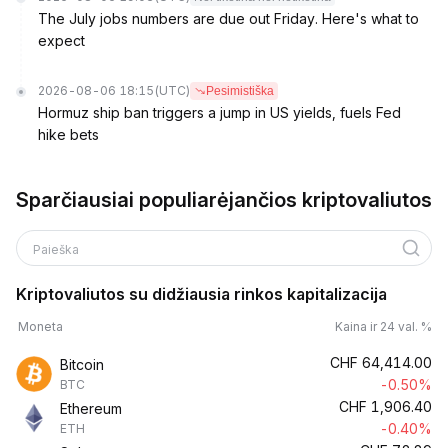
The July jobs numbers are due out Friday. Here's what to
expect
2026-08-06 18:15
(UTC)
Pesimistiška
Hormuz ship ban triggers a jump in US yields, fuels Fed
hike bets
Sparčiausiai populiarėjančios kriptovaliutos
Paieška
Kriptovaliutos su didžiausia rinkos kapitalizacija
Moneta
Kaina ir 24 val. %
CHF
64,414.00
Bitcoin
-0.50%
BTC
CHF
1,906.40
Ethereum
-0.40%
ETH