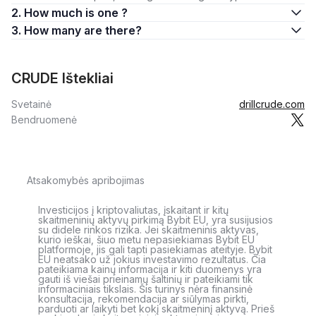
2. How much is one ?
3. How many are there?
CRUDE Ištekliai
Svetainė
drillcrude.com
Bendruomenė
Atsakomybės apribojimas
Investicijos į kriptovaliutas, įskaitant ir kitų
skaitmeninių aktyvų pirkimą Bybit EU, yra susijusios
su didele rinkos rizika. Jei skaitmeninis aktyvas,
kurio ieškai, šiuo metu nepasiekiamas Bybit EU
platformoje, jis gali tapti pasiekiamas ateityje. Bybit
EU neatsako už jokius investavimo rezultatus. Čia
pateikiama kainų informacija ir kiti duomenys yra
gauti iš viešai prieinamų šaltinių ir pateikiami tik
informaciniais tikslais. Šis turinys nėra finansinė
konsultacija, rekomendacija ar siūlymas pirkti,
parduoti ar laikyti bet kokį skaitmeninį aktyvą. Prieš