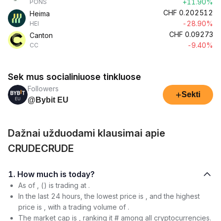
+11.90%
PONS
CHF
0.202512
Heima
-28.90%
HEI
CHF
0.09273
Canton
-9.40%
CC
Sek mus socialiniuose tinkluose
Followers
+
Sekti
@Bybit EU
Dažnai užduodami klausimai apie
CRUDECRUDE
1. How much is today?
As of , () is trading at .
In the last 24 hours, the lowest price is , and the highest
price is , with a trading volume of .
The market cap is , ranking it # among all cryptocurrencies.