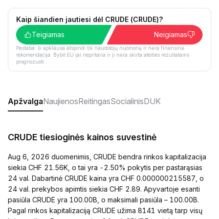
Kaip šiandien jautiesi dėl CRUDE (CRUDE)?
Teigiamas
Neigiamas
Pastaba: ši apklausa atspindi tik naudotojų nuomonę ir nėra finansinė
rekomendacija. Bybit EU jai nepritaria ir ji nėra skirta ateities rezultatams
prognozuoti.
Apžvalga
Naujienos
Reitingas
Socialinis
DUK
CRUDE tiesioginės kainos suvestinė
Aug 6, 2026 duomenimis, CRUDE bendra rinkos kapitalizacija
siekia CHF 21.56K, o tai yra -2.50% pokytis per pastarąsias
24 val. Dabartinė CRUDE kaina yra CHF 0.000000215587, o
24 val. prekybos apimtis siekia CHF 2.89. Apyvartoje esanti
pasiūla CRUDE yra 100.00B, o maksimali pasiūla – 100.00B.
Pagal rinkos kapitalizaciją CRUDE užima 8141 vietą tarp visų