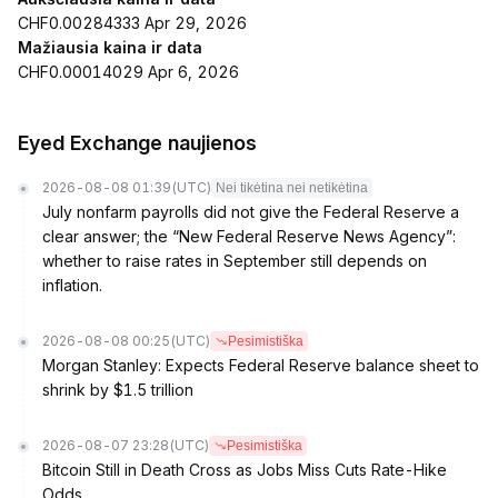
CHF0.00284333 Apr 29, 2026
Mažiausia kaina ir data
CHF0.00014029 Apr 6, 2026
Eyed Exchange naujienos
2026-08-08 01:39
(UTC)
Nei tikėtina nei netikėtina
July nonfarm payrolls did not give the Federal Reserve a
clear answer; the “New Federal Reserve News Agency”:
whether to raise rates in September still depends on
inflation.
2026-08-08 00:25
(UTC)
Pesimistiška
Morgan Stanley: Expects Federal Reserve balance sheet to
shrink by $1.5 trillion
2026-08-07 23:28
(UTC)
Pesimistiška
Bitcoin Still in Death Cross as Jobs Miss Cuts Rate-Hike
Odds