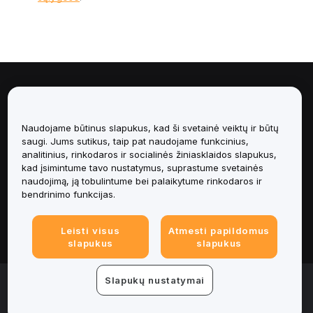
Apie
Paslaugos
Naudojame būtinus slapukus, kad ši svetainė veiktų ir būtų
saugi. Jums sutikus, taip pat naudojame funkcinius,
analitinius, rinkodaros ir socialinės žiniasklaidos slapukus,
Pagalba
kad įsimintume tavo nustatymus, suprastume svetainės
naudojimą, ją tobulintume bei palaikytume rinkodaros ir
Produktai
bendrinimo funkcijas.
Teisinė informacija
Leisti visus
Atmesti papildomus
slapukus
slapukus
© 2025-2026 Bybit.eu. All rights reserved.
Slapukų nustatymai
Paslaugų teikimo sąlygos
|
Privatumo sąlygos
|
Imprint
(Impressum)
|
Slapukų nuostatų centras