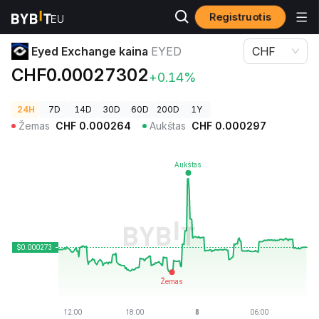
Registruotis
Kriptovaliutų kainos
Eyed Exchange kaina EYED
Eyed Exchange kaina
EYED
CHF
CHF0.00027302
+0.14%
24H
7D
14D
30D
60D
200D
1Y
Žemas
CHF
0.000264
Aukštas
CHF
0.000297