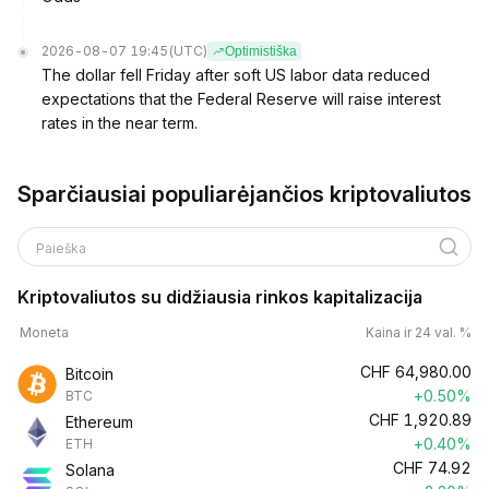
2026-08-07 19:45
(UTC)
Optimistiška
The dollar fell Friday after soft US labor data reduced
expectations that the Federal Reserve will raise interest
rates in the near term.
Sparčiausiai populiarėjančios kriptovaliutos
Paieška
Kriptovaliutos su didžiausia rinkos kapitalizacija
Moneta
Kaina ir 24 val. %
CHF
64,980.00
Bitcoin
+0.50%
BTC
CHF
1,920.89
Ethereum
+0.40%
ETH
CHF
74.92
Solana