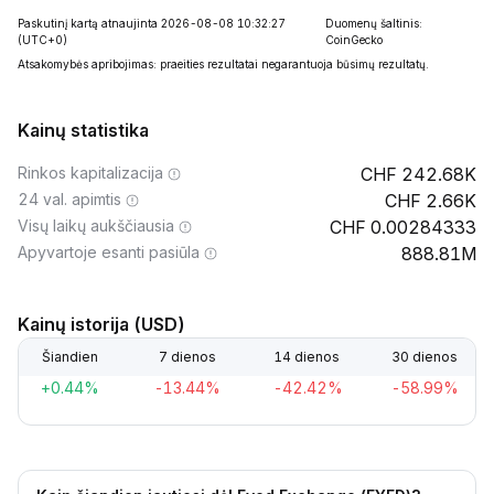
Paskutinį kartą atnaujinta 2026-08-08 10:32:27
Duomenų šaltinis:
(UTC+0)
CoinGecko
Atsakomybės apribojimas: praeities rezultatai negarantuoja būsimų rezultatų.
Kainų statistika
Rinkos kapitalizacija
242.68K
24 val. apimtis
2.66K
Visų laikų aukščiausia
0.00284333
Apyvartoje esanti pasiūla
888.81M
Kainų istorija (USD)
Šiandien
7 dienos
14 dienos
30 dienos
+0.44%
-13.44%
-42.42%
-58.99%