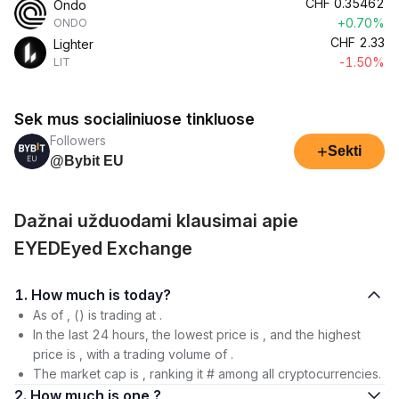
CHF
0.35462
Ondo
+0.70%
ONDO
CHF
2.33
Lighter
-1.50%
LIT
Sek mus socialiniuose tinkluose
Followers
+
Sekti
@Bybit EU
Dažnai užduodami klausimai apie
EYEDEyed Exchange
1. How much is today?
As of , () is trading at .
In the last 24 hours, the lowest price is , and the highest
price is , with a trading volume of .
The market cap is , ranking it # among all cryptocurrencies.
2. How much is one ?