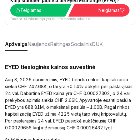
Kaip šiandien jautiesi dėl Eyed Exchange (EYED)?
Teigiamas
Neigiamas
Pastaba. Ši informacija yra tik informacinio pobūdžio.
Apžvalga
Naujienos
Reitingas
Socialinis
DUK
EYED tiesioginės kainos suvestinė
Aug 8, 2026 duomenimis, EYED bendra rinkos kapitalizacija
siekia CHF 242.68K, o tai yra +0.14% pokytis per pastarąsias
24 val. Dabartinė EYED kaina yra CHF 0.00027302, o 24 val.
prekybos apimtis siekia CHF 2.66K. Apyvartoje esanti pasiūla
EYED yra 888.81M, o maksimali pasiūla – 1.00B. Pagal rinkos
kapitalizaciją EYED užima 4225 vietą tarp visų kriptovaliutų.
Per pastarąsias 24 val. EYED pasiekė aukščiausią CHF
0.00029656 lygį ir žemiausią CHF 0.00026432 lygį.
Aukščiausia kaina ir data