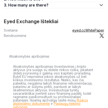
3. How many are there?
Eyed Exchange Ištekliai
Svetainė
eyed.cc
WhitePaper
Bendruomenė
Atsakomybės apribojimas
Atsakomybės apribojimas Investavimas į kripto
aktyvus yra susijęs su didele rinkos rizika, įskaitant
didelį svyravimą ir galimą viso kapitalo praradimą.
Bybit EU neprisiima jokios atsakomybės už bet
kokius investavimo rezultatus. Nieko, kas čia
pateikta, negalima laikyti finansine rekomendacija,
patarimu ar siūlymu pirkti, parduoti ar laikyti
skaitmeninius aktyvus. Investuotojai turėtų
savarankiškai įvertinti savo finansinę padėtį, todėl
raginame pasikonsultuoti su profesionaliais
patarėjais. Išsamią apžvalgą rasite mūsų
Rizikos
atskleidimo dokumente
ir
Paslaugų teikimo
sąlygose
.