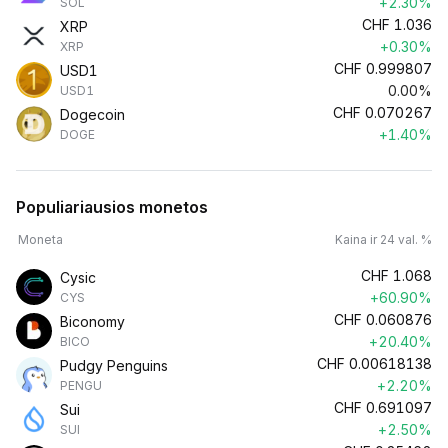
+2.30%
SOL
CHF
1.036
XRP
+0.30%
XRP
CHF
0.999807
USD1
0.00%
USD1
CHF
0.070267
Dogecoin
+1.40%
DOGE
Populiariausios monetos
Moneta
Kaina ir 24 val. %
CHF
1.068
Cysic
+60.90%
CYS
CHF
0.060876
Biconomy
+20.40%
BICO
CHF
0.00618138
Pudgy Penguins
+2.20%
PENGU
CHF
0.691097
Sui
+2.50%
SUI