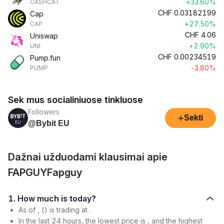
+33.60%
CASHCAT
CHF
0.03182199
Cap
+27.50%
CAP
CHF
4.06
Uniswap
+2.90%
UNI
CHF
0.00234519
Pump.fun
-3.80%
PUMP
Sek mus socialiniuose tinkluose
Followers
+
Sekti
@Bybit EU
Dažnai užduodami klausimai apie
FAPGUYFapguy
1. How much is today?
As of , () is trading at .
In the last 24 hours, the lowest price is , and the highest