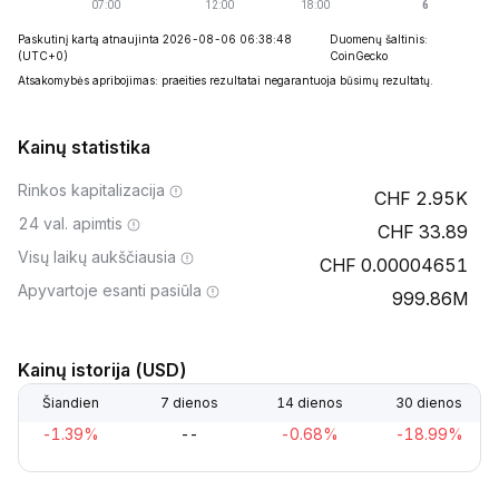
Paskutinį kartą atnaujinta 2026-08-06 06:38:48
Duomenų šaltinis:
(UTC+0)
CoinGecko
Atsakomybės apribojimas: praeities rezultatai negarantuoja būsimų rezultatų.
Kainų statistika
Rinkos kapitalizacija
2.95K
24 val. apimtis
33.89
Visų laikų aukščiausia
0.00004651
Apyvartoje esanti pasiūla
999.86M
Kainų istorija (USD)
Šiandien
7 dienos
14 dienos
30 dienos
-1.39%
--
-0.68%
-18.99%