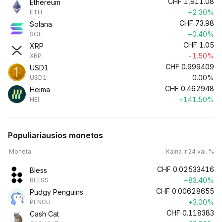
CHF
1,911.08
Ethereum
+2.30%
ETH
CHF
73.98
Solana
+0.40%
SOL
CHF
1.05
XRP
-1.50%
XRP
CHF
0.999409
USD1
0.00%
USD1
CHF
0.462948
Heima
+141.50%
HEI
Populiariausios monetos
Moneta
Kaina ir 24 val. %
CHF
0.02533416
Bless
+83.40%
BLESS
CHF
0.00628655
Pudgy Penguins
+3.00%
PENGU
CHF
0.118383
Cash Cat