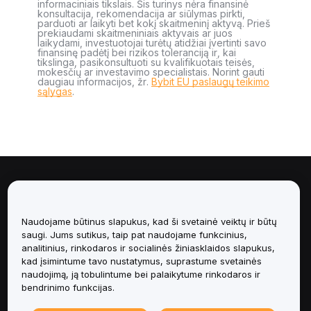
informaciniais tikslais. Šis turinys nėra finansinė
konsultacija, rekomendacija ar siūlymas pirkti,
parduoti ar laikyti bet kokį skaitmeninį aktyvą. Prieš
prekiaudami skaitmeniniais aktyvais ar juos
laikydami, investuotojai turėtų atidžiai įvertinti savo
finansinę padėtį bei rizikos toleranciją ir, kai
tikslinga, pasikonsultuoti su kvalifikuotais teisės,
mokesčių ar investavimo specialistais. Norint gauti
daugiau informacijos, žr.
Bybit EU paslaugų teikimo
sąlygas
.
Apie
Paslaugos
Naudojame būtinus slapukus, kad ši svetainė veiktų ir būtų
saugi. Jums sutikus, taip pat naudojame funkcinius,
analitinius, rinkodaros ir socialinės žiniasklaidos slapukus,
Pagalba
kad įsimintume tavo nustatymus, suprastume svetainės
naudojimą, ją tobulintume bei palaikytume rinkodaros ir
Produktai
bendrinimo funkcijas.