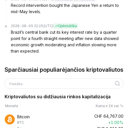
Record intervention bought the Japanese Yen a return to
mid-May levels.
2026-08-05 22:25
(UTC)
Optimistiška
Brazil’s central bank cut its key interest rate by a quarter
point for a fourth straight meeting after new data showed
economic growth moderating and inflation slowing more
than expected.
Sparčiausiai populiarėjančios kriptovaliutos
Paieška
Kriptovaliutos su didžiausia rinkos kapitalizacija
Moneta
Kaina ir 24 val. %
CHF
64,767.00
Bitcoin
+1.00%
BTC