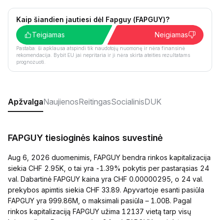
Kaip šiandien jautiesi dėl Fapguy (FAPGUY)?
Teigiamas
Neigiamas
Pastaba: ši apklausa atspindi tik naudotojų nuomonę ir nėra finansinė
rekomendacija. Bybit EU jai nepritaria ir ji nėra skirta ateities rezultatams
prognozuoti.
Apžvalga
Naujienos
Reitingas
Socialinis
DUK
FAPGUY tiesioginės kainos suvestinė
Aug 6, 2026 duomenimis, FAPGUY bendra rinkos kapitalizacija
siekia CHF 2.95K, o tai yra -1.39% pokytis per pastarąsias 24
val. Dabartinė FAPGUY kaina yra CHF 0.00000295, o 24 val.
prekybos apimtis siekia CHF 33.89. Apyvartoje esanti pasiūla
FAPGUY yra 999.86M, o maksimali pasiūla – 1.00B. Pagal
rinkos kapitalizaciją FAPGUY užima 12137 vietą tarp visų