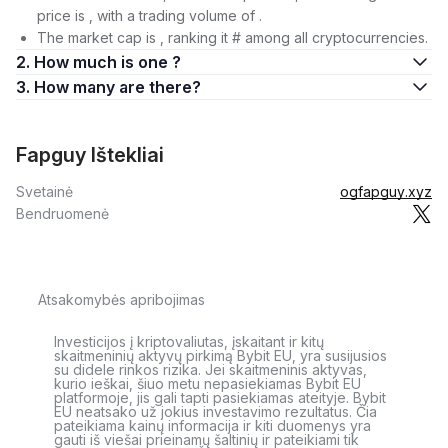
price is , with a trading volume of .
The market cap is , ranking it # among all cryptocurrencies.
2. How much is one ?
3. How many are there?
Fapguy Ištekliai
Svetainė
ogfapguy.xyz
Bendruomenė
Atsakomybės apribojimas
Investicijos į kriptovaliutas, įskaitant ir kitų
skaitmeninių aktyvų pirkimą Bybit EU, yra susijusios
su didele rinkos rizika. Jei skaitmeninis aktyvas,
kurio ieškai, šiuo metu nepasiekiamas Bybit EU
platformoje, jis gali tapti pasiekiamas ateityje. Bybit
EU neatsako už jokius investavimo rezultatus. Čia
pateikiama kainų informacija ir kiti duomenys yra
gauti iš viešai prieinamų šaltinių ir pateikiami tik