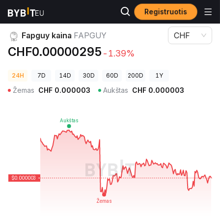
Registruotis
Kriptovaliutų kainos
Fapguy kaina FAPGUY
Fapguy kaina
FAPGUY
CHF
CHF0.00000295
-1.39%
24H
7D
14D
30D
60D
200D
1Y
Žemas
CHF
0.000003
Aukštas
CHF
0.000003