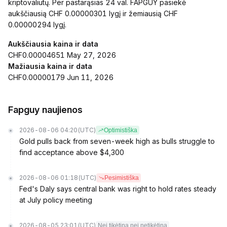
kriptovaliutų. Per pastarąsias 24 val. FAPGUY pasiekė
aukščiausią CHF 0.00000301 lygį ir žemiausią CHF
0.00000294 lygį.
Aukščiausia kaina ir data
CHF0.00004651 May 27, 2026
Mažiausia kaina ir data
CHF0.00000179 Jun 11, 2026
Fapguy naujienos
2026-08-06 04:20
(UTC)
Optimistiška
Gold pulls back from seven-week high as bulls struggle to
find acceptance above $4,300
2026-08-06 01:18
(UTC)
Pesimistiška
Fed's Daly says central bank was right to hold rates steady
at July policy meeting
2026-08-05 23:01
(UTC)
Nei tikėtina nei netikėtina