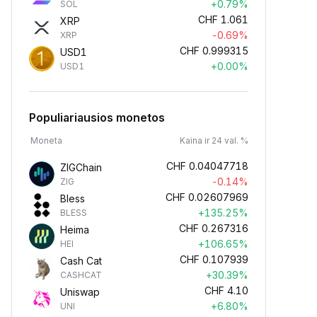
+0.79%
SOL
CHF
1.061
XRP
-0.69%
XRP
CHF
0.999315
USD1
+0.00%
USD1
Populiariausios monetos
Moneta
Kaina ir 24 val. %
CHF
0.04047718
ZIGChain
-0.14%
ZIG
CHF
0.02607969
Bless
+135.25%
BLESS
CHF
0.267316
Heima
+106.65%
HEI
CHF
0.107939
Cash Cat
+30.39%
CASHCAT
CHF
4.10
Uniswap
+6.80%
UNI