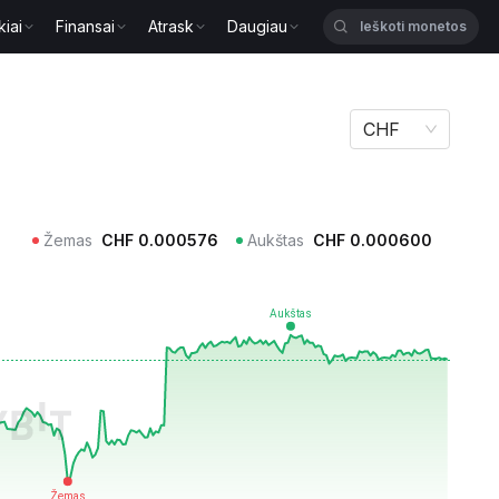
kiai
Finansai
Atrask
Daugiau
CHF
Žemas
CHF
0.000576
Aukštas
CHF
0.000600