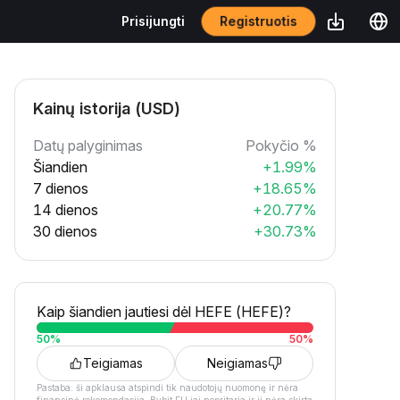
Registruotis
Prisijungti
Kainų istorija (USD)
Datų palyginimas
Pokyčio %
Šiandien
+1.99%
7 dienos
+18.65%
14 dienos
+20.77%
30 dienos
+30.73%
Kaip šiandien jautiesi dėl HEFE (HEFE)?
50
%
50
%
Teigiamas
Neigiamas
Pastaba: ši apklausa atspindi tik naudotojų nuomonę ir nėra