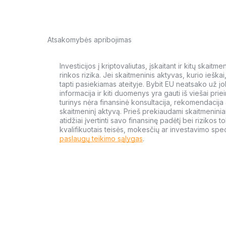
Atsakomybės apribojimas
Investicijos į kriptovaliutas, įskaitant ir kitų skait
rinkos rizika. Jei skaitmeninis aktyvas, kurio ieška
tapti pasiekiamas ateityje. Bybit EU neatsako už jo
informacija ir kiti duomenys yra gauti iš viešai priein
turinys nėra finansinė konsultacija, rekomendacija ar
skaitmeninį aktyvą. Prieš prekiaudami skaitmeniniai
atidžiai įvertinti savo finansinę padėtį bei rizikos to
kvalifikuotais teisės, mokesčių ar investavimo speci
paslaugų teikimo sąlygas
.