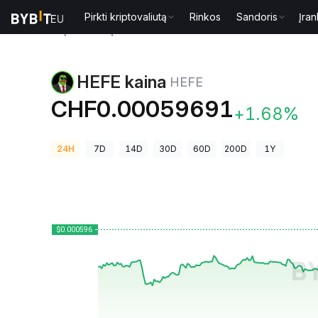
Pirkti kriptovaliutą
Rinkos
Sandoris
Įran
Kriptovaliutų kainos
HEFE kaina HEFE
HEFE kaina
HEFE
CHF0.00059691
+1.68%
24H
7D
14D
30D
60D
200D
1Y