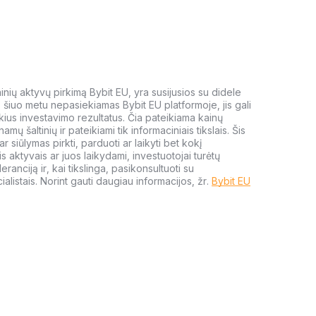
meninių aktyvų pirkimą Bybit EU, yra susijusios su didele
i, šiuo metu nepasiekiamas Bybit EU platformoje, jis gali
kius investavimo rezultatus. Čia pateikiama kainų
amų šaltinių ir pateikiami tik informaciniais tikslais. Šis
 siūlymas pirkti, parduoti ar laikyti bet kokį
s aktyvais ar juos laikydami, investuotojai turėtų
leranciją ir, kai tikslinga, pasikonsultuoti su
alistais. Norint gauti daugiau informacijos, žr.
Bybit EU