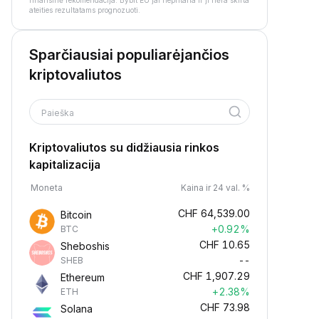
finansinė rekomendacija. Bybit EU jai nepritaria ir ji nėra skirta
ateities rezultatams prognozuoti.
Sparčiausiai populiarėjančios
kriptovaliutos
Paieška
Kriptovaliutos su didžiausia rinkos
kapitalizacija
Moneta
Kaina ir 24 val. %
CHF
64,539.00
Bitcoin
+0.92%
BTC
CHF
10.65
Sheboshis
--
SHEB
CHF
1,907.29
Ethereum
+2.38%
ETH
CHF
73.98
Solana