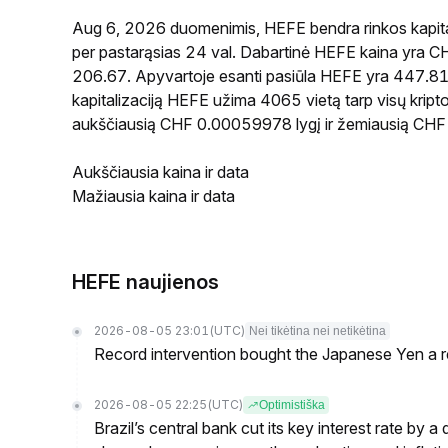
Aug 6, 2026 duomenimis, HEFE bendra rinkos kapita
per pastarąsias 24 val. Dabartinė HEFE kaina yra 
206.67. Apyvartoje esanti pasiūla HEFE yra 447.81
kapitalizaciją HEFE užima 4065 vietą tarp visų kript
aukščiausią CHF 0.00059978 lygį ir žemiausią CHF
Aukščiausia kaina ir data
Mažiausia kaina ir data
HEFE naujienos
2026-08-05 23:01
(UTC)
Nei tikėtina nei netikėtina
Record intervention bought the Japanese Yen a r
2026-08-05 22:25
(UTC)
Optimistiška
Brazil’s central bank cut its key interest rate by a