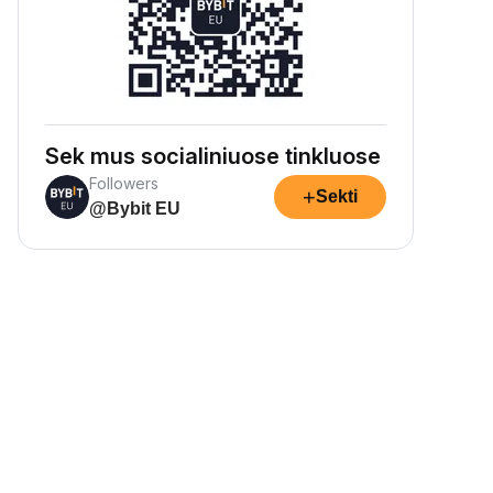
Sek mus socialiniuose tinkluose
Followers
+
Sekti
@Bybit EU