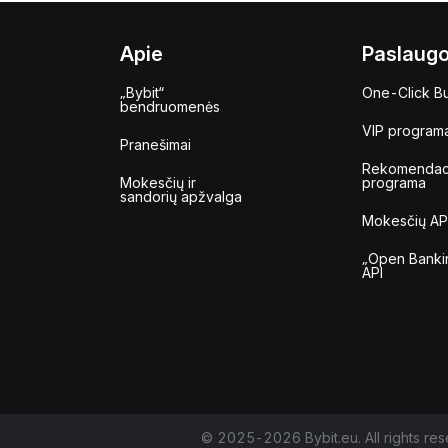
Apie
Paslaug
„Bybit“
One-Click B
bendruomenės
VIP program
Pranešimai
Rekomendac
Mokesčių ir
programa
sandorių apžvalga
Mokesčių AP
„Open Banki
API
© 2025-2026 Bybit.eu. All rights res