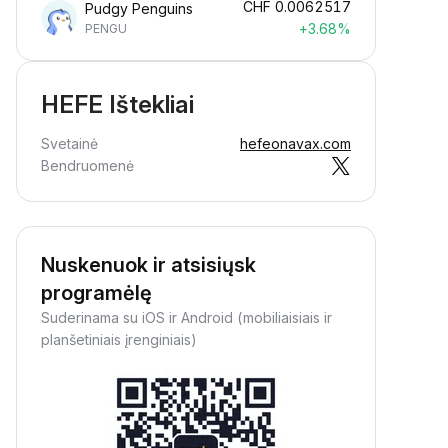
CHF
0.0062517
Pudgy Penguins
+3.68%
PENGU
HEFE Ištekliai
Svetainė
hefeonavax.com
Bendruomenė
Nuskenuok ir atsisiųsk
programėlę
Suderinama su iOS ir Android (mobiliaisiais ir
planšetiniais įrenginiais)