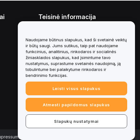
ai
Teisinė informacija
Interesų konfliktų politika
Naudojame būtinus slapukus, kad ši svetainė veiktų
Saugojimo ir administravimo
politikos santrauka
ir būtų saugi. Jums sutikus, taip pat naudojame
funkcinius, analitinius, rinkodaros ir socialinės
ESG informacija
žiniasklaidos slapukus, kad įsimintume tavo
nustatymus, suprastume svetainės naudojimą, ją
Crypto-Asset White Papers
tobulintume bei palaikytume rinkodaros ir
bendrinimo funkcijas.
Leisti visus slapukus
Atmesti papildomus slapukus
Slapukų nustatymai
Impressum)
|
Slapukų nuostatų centras