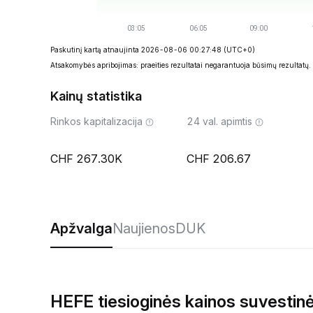
Paskutinį kartą atnaujinta 2026-08-06 00:27:48
(UTC+0)
Atsakomybės apribojimas: praeities rezultatai negarantuoja būsimų rezultatų.
Kainų statistika
Rinkos kapitalizacija
24 val. apimtis
267.30K
206.67
Apžvalga
Naujienos
DUK
HEFE tiesioginės kainos suvestin