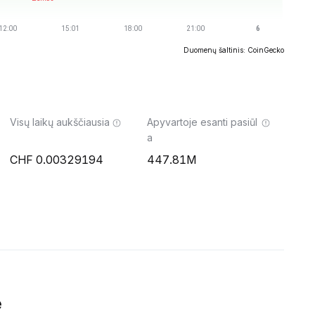
Duomenų šaltinis: CoinGecko
Visų laikų aukščiausia
Apyvartoje esanti pasiūl
a
0.00329194
447.81M
ė