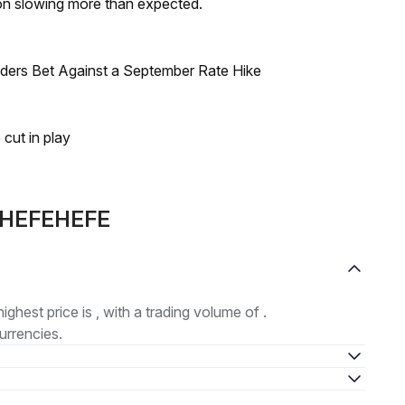
on slowing more than expected.
raders Bet Against a September Rate Hike
 cut in play
e HEFEHEFE
highest price is , with a trading volume of .
urrencies.