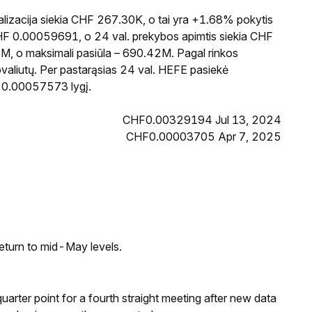
lizacija siekia CHF 267.30K, o tai yra +1.68% pokytis
CHF 0.00059691, o 24 val. prekybos apimtis siekia CHF
M, o maksimali pasiūla – 690.42M. Pagal rinkos
ovaliutų. Per pastarąsias 24 val. HEFE pasiekė
 0.00057573 lygį.
CHF0.00329194 Jul 13, 2024
CHF0.00003705 Apr 7, 2025
eturn to mid-May levels.
 quarter point for a fourth straight meeting after new data