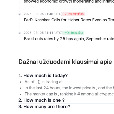
showed economic growth moderating and inflati
2026-08-05 21:48
(UTC)
Pesimistiška
Fed’s Kashkari Calls for Higher Rates Even as T
2026-08-05 21:44
(UTC)
Optimistiška
Brazil cuts rates by 25 bps again, September rate
Dažnai užduodami klausimai api
1. How much is today?
As of , () is trading at .
In the last 24 hours, the lowest price is , and the 
The market cap is , ranking it # among all cryptoc
2. How much is one ?
3. How many are there?