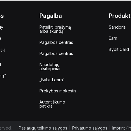
os
Pagalba
Produkt
uy
Pateikti prašymą
Sandoris
arba skundą
a
Earn
Pagalbos centras
ijų
Bybit Card
Pagalbos centras
I
Naudotojų
atsiliepimai
ng“
„Bybit Learn“
Prekybos mokestis
Autentiškumo
patikra
erved.
Paslaugų teikimo sąlygos
|
Privatumo sąlygos
|
Imprint (