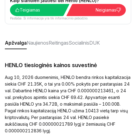
Kaip šiandien jautiesi dėl Henlo (HENLO)?
Teigiamas
Neigiamas
Pastaba. Ši informacija yra tik informacinio pobūdžio.
Apžvalga
Naujienos
Reitingas
Socialinis
DUK
HENLO tiesioginės kainos suvestinė
Aug 10, 2026 duomenimis, HENLO bendra rinkos kapitalizacija
siekia CHF 21.35K, o tai yra 0.00% pokytis per pastarąsias 24
val. Dabartinė HENLO kaina yra CHF 0.000000213461, o 24
val. prekybos apimtis siekia CHF 69.42. Apyvartoje esanti
pasiūla HENLO yra 34.72B, o maksimali pasiūla – 100.00B.
Pagal rinkos kapitalizaciją HENLO užima 10413 vietą tarp visų
kriptovaliutų. Per pastarąsias 24 val. HENLO pasiekė
aukščiausią CHF 0.00000021789 lygį ir žemiausią CHF
0.000000212836 lygį.