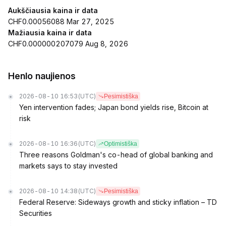
Aukščiausia kaina ir data
CHF0.00056088 Mar 27, 2025
Mažiausia kaina ir data
CHF0.000000207079 Aug 8, 2026
Henlo naujienos
2026-08-10 16:53
(UTC)
Pesimistiška
Yen intervention fades; Japan bond yields rise, Bitcoin at
risk
2026-08-10 16:36
(UTC)
Optimistiška
Three reasons Goldman's co-head of global banking and
markets says to stay invested
2026-08-10 14:38
(UTC)
Pesimistiška
Federal Reserve: Sideways growth and sticky inflation – TD
Securities