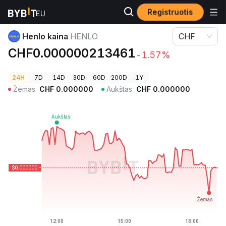
Registruotis
Kriptovaliutų kainos
Henlo kaina HENLO
Henlo kaina
HENLO
CHF
CHF0.000000213461
-1.57%
24H
7D
14D
30D
60D
200D
1Y
Žemas
CHF
0.000000
Aukštas
CHF
0.000000