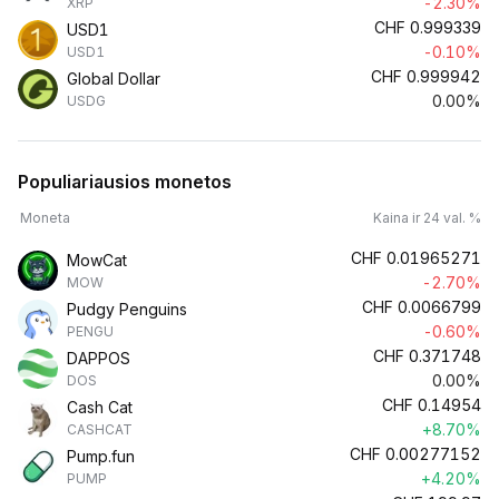
-2.30%
XRP
CHF
0.999339
USD1
-0.10%
USD1
CHF
0.999942
Global Dollar
0.00%
USDG
Populiariausios monetos
Moneta
Kaina ir 24 val. %
CHF
0.01965271
MowCat
-2.70%
MOW
CHF
0.0066799
Pudgy Penguins
-0.60%
PENGU
CHF
0.371748
DAPPOS
0.00%
DOS
CHF
0.14954
Cash Cat
+8.70%
CASHCAT
CHF
0.00277152
Pump.fun
+4.20%
PUMP