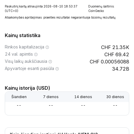
Paskutinį kartą atnaujinta 2026-08-10 18:53:37
Duomenų šaltinis:
(UTC+0)
CoinGecko
Atsakomybės apribojimas: praeities rezultatai negarantuoja būsimų rezultatų.
Kainų statistika
Rinkos kapitalizacija
21.35K
24 val. apimtis
69.42
Visų laikų aukščiausia
0.00056088
Apyvartoje esanti pasiūla
34.72B
Kainų istorija (USD)
Šiandien
7 dienos
14 dienos
30 dienos
--
--
--
--