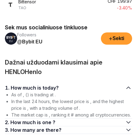
CHF
199.97
Bittensor
-3.40%
TAO
Sek mus socialiniuose tinkluose
Followers
+
Sekti
@Bybit EU
Dažnai užduodami klausimai apie
HENLOHenlo
1. How much is today?
As of , () is trading at .
In the last 24 hours, the lowest price is , and the highest
price is , with a trading volume of .
The market cap is , ranking it # among all cryptocurrencies.
2. How much is one ?
3. How many are there?