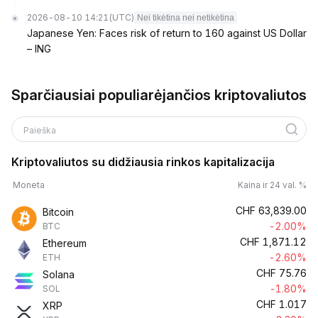
2026-08-10 14:21
(UTC)
Nei tikėtina nei netikėtina
Japanese Yen: Faces risk of return to 160 against US Dollar
– ING
Sparčiausiai populiarėjančios kriptovaliutos
Paieška
Kriptovaliutos su didžiausia rinkos kapitalizacija
Moneta
Kaina ir 24 val. %
CHF
63,839.00
Bitcoin
-2.00%
BTC
CHF
1,871.12
Ethereum
-2.60%
ETH
CHF
75.76
Solana
-1.80%
SOL
CHF
1.017
XRP