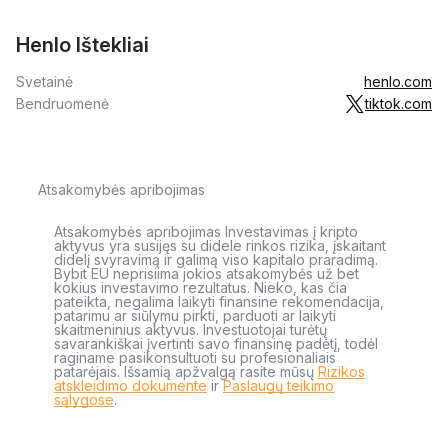
Henlo Ištekliai
Svetainė
henlo.com
Bendruomenė
tiktok.com
Atsakomybės apribojimas
Atsakomybės apribojimas Investavimas į kripto
aktyvus yra susijęs su didele rinkos rizika, įskaitant
didelį svyravimą ir galimą viso kapitalo praradimą.
Bybit EU neprisiima jokios atsakomybės už bet
kokius investavimo rezultatus. Nieko, kas čia
pateikta, negalima laikyti finansine rekomendacija,
patarimu ar siūlymu pirkti, parduoti ar laikyti
skaitmeninius aktyvus. Investuotojai turėtų
savarankiškai įvertinti savo finansinę padėtį, todėl
raginame pasikonsultuoti su profesionaliais
patarėjais. Išsamią apžvalgą rasite mūsų
Rizikos
atskleidimo dokumente
ir
Paslaugų teikimo
sąlygose
.