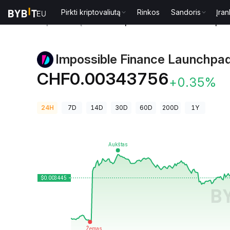
Pirkti kriptovaliutą
Rinkos
Sandoris
Įran
Kriptovaliutų kainos
Impossible Finance Launchpad 
Impossible Finance Launchpad
CHF0.00343756
+0.35%
24H
7D
14D
30D
60D
200D
1Y