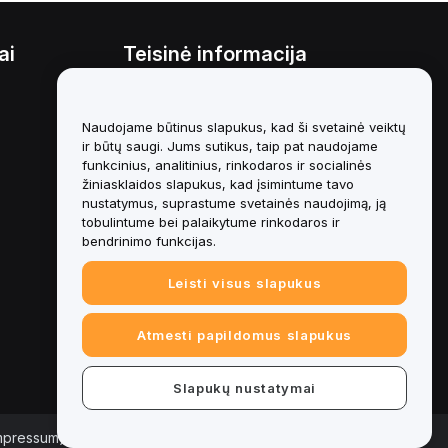
ai
Teisinė informacija
Interesų konfliktų politika
Naudojame būtinus slapukus, kad ši svetainė veiktų
Saugojimo ir administravimo
politikos santrauka
ir būtų saugi. Jums sutikus, taip pat naudojame
funkcinius, analitinius, rinkodaros ir socialinės
ESG informacija
žiniasklaidos slapukus, kad įsimintume tavo
nustatymus, suprastume svetainės naudojimą, ją
Crypto-Asset White Papers
tobulintume bei palaikytume rinkodaros ir
bendrinimo funkcijas.
Leisti visus slapukus
Atmesti papildomus slapukus
Slapukų nustatymai
Impressum)
|
Slapukų nuostatų centras