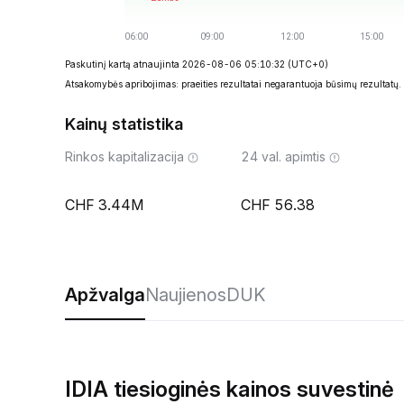
Paskutinį kartą atnaujinta 2026-08-06 05:10:32
(UTC+0)
Atsakomybės apribojimas: praeities rezultatai negarantuoja būsimų rezultatų.
Kainų statistika
Rinkos kapitalizacija
24 val. apimtis
3.44M
56.38
Apžvalga
Naujienos
DUK
IDIA tiesioginės kainos suvestinė