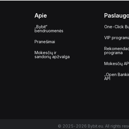
Apie
Paslaug
„Bybit“
One-Click B
bendruomenės
VIP program
Pranešimai
Rekomendac
Mokesčių ir
programa
sandorių apžvalga
Mokesčių AP
„Open Banki
API
© 2025-2026 Bybit.eu. All rights res