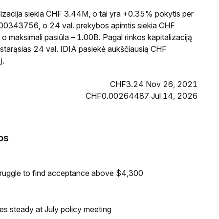
izacija siekia CHF 3.44M, o tai yra +0.35% pokytis per
.00343756, o 24 val. prekybos apimtis siekia CHF
 maksimali pasiūla – 1.00B. Pagal rinkos kapitalizaciją
pastarąsias 24 val. IDIA pasiekė aukščiausią CHF
į.
CHF3.24 Nov 26, 2021
CHF0.00264487 Jul 14, 2026
os
truggle to find acceptance above $4,300
tes steady at July policy meeting