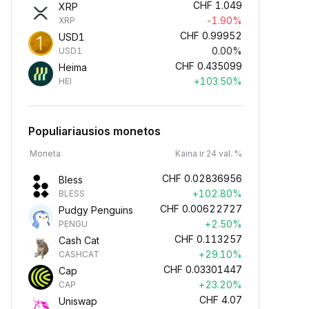
CHF
1.049
XRP
-1.90%
XRP
CHF
0.99952
USD1
0.00%
USD1
CHF
0.435099
Heima
+103.50%
HEI
Populiariausios monetos
Moneta
Kaina ir 24 val. %
CHF
0.02836956
Bless
+102.80%
BLESS
CHF
0.00622727
Pudgy Penguins
+2.50%
PENGU
CHF
0.113257
Cash Cat
+29.10%
CASHCAT
CHF
0.03301447
Cap
+23.20%
CAP
CHF
4.07
Uniswap