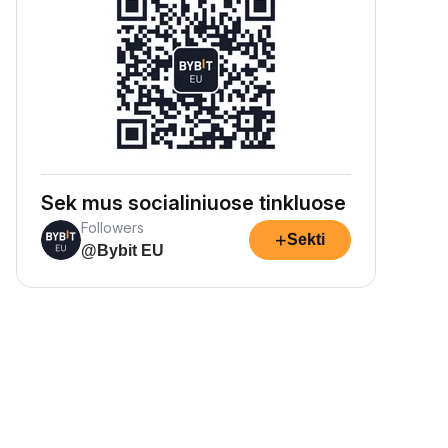
Sek mus socialiniuose tinkluose
Followers
+
Sekti
@Bybit EU