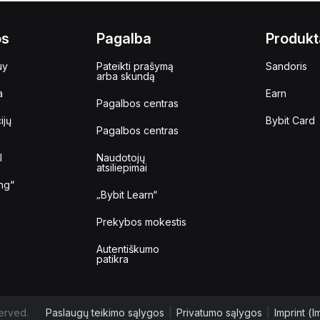
os
Pagalba
Produkt
uy
Pateikti prašymą
Sandoris
arba skundą
a
Earn
Pagalbos centras
ijų
Bybit Card
Pagalbos centras
I
Naudotojų
atsiliepimai
ng“
„Bybit Learn“
Prekybos mokestis
Autentiškumo
patikra
erved.
Paslaugų teikimo sąlygos
|
Privatumo sąlygos
|
Imprint (