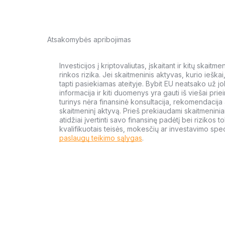
Atsakomybės apribojimas
Investicijos į kriptovaliutas, įskaitant ir kitų skait
rinkos rizika. Jei skaitmeninis aktyvas, kurio ieška
tapti pasiekiamas ateityje. Bybit EU neatsako už jo
informacija ir kiti duomenys yra gauti iš viešai priein
turinys nėra finansinė konsultacija, rekomendacija ar
skaitmeninį aktyvą. Prieš prekiaudami skaitmeniniai
atidžiai įvertinti savo finansinę padėtį bei rizikos to
kvalifikuotais teisės, mokesčių ar investavimo speci
paslaugų teikimo sąlygas
.