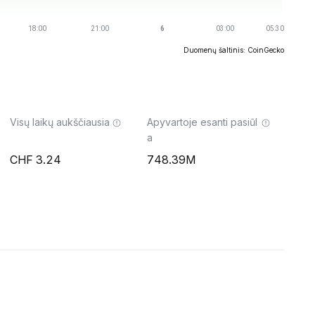
Duomenų šaltinis: CoinGecko
Visų laikų aukščiausia
Apyvartoje esanti pasiūl
a
3.24
748.39M