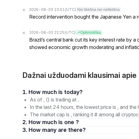
2026-08-05 23:01
(UTC)
Nei tikėtina nei netikėtina
Record intervention bought the Japanese Yen a r
2026-08-05 22:25
(UTC)
Optimistiška
Brazil’s central bank cut its key interest rate by a
showed economic growth moderating and inflati
Dažnai užduodami klausimai apie
1. How much is today?
As of , () is trading at .
In the last 24 hours, the lowest price is , and the 
The market cap is , ranking it # among all cryptoc
2. How much is one ?
3. How many are there?