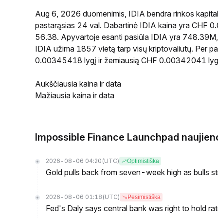
Aug 6, 2026 duomenimis, IDIA bendra rinkos kapital
pastarąsias 24 val. Dabartinė IDIA kaina yra CHF 0
56.38. Apyvartoje esanti pasiūla IDIA yra 748.39M, o
IDIA užima 1857 vietą tarp visų kriptovaliutų. Per 
0.00345418 lygį ir žemiausią CHF 0.00342041 lyg
Aukščiausia kaina ir data
Mažiausia kaina ir data
Impossible Finance Launchpad naujien
2026-08-06 04:20
(UTC)
Optimistiška
Gold pulls back from seven-week high as bulls s
2026-08-06 01:18
(UTC)
Pesimistiška
Fed's Daly says central bank was right to hold ra