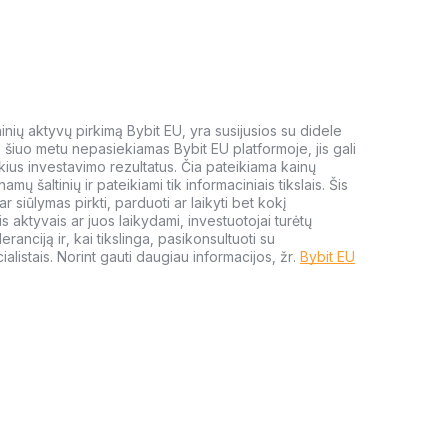
meninių aktyvų pirkimą Bybit EU, yra susijusios su didele
i, šiuo metu nepasiekiamas Bybit EU platformoje, jis gali
kius investavimo rezultatus. Čia pateikiama kainų
amų šaltinių ir pateikiami tik informaciniais tikslais. Šis
 siūlymas pirkti, parduoti ar laikyti bet kokį
s aktyvais ar juos laikydami, investuotojai turėtų
leranciją ir, kai tikslinga, pasikonsultuoti su
alistais. Norint gauti daugiau informacijos, žr.
Bybit EU