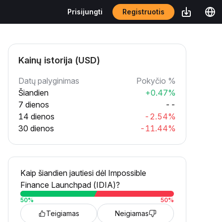
Registruotis
Prisijungti
Kainų istorija (USD)
Datų palyginimas
Pokyčio %
Šiandien
+0.47%
7 dienos
--
14 dienos
-2.54%
30 dienos
-11.44%
Kaip šiandien jautiesi dėl Impossible
Finance Launchpad (IDIA)?
50
%
50
%
Teigiamas
Neigiamas