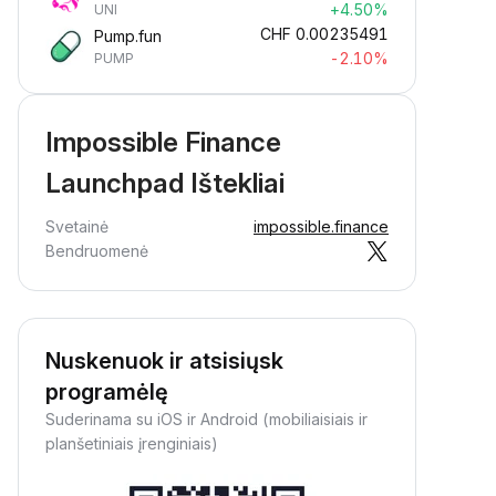
+4.50%
UNI
CHF
0.00235491
Pump.fun
-2.10%
PUMP
Impossible Finance
Launchpad Ištekliai
Svetainė
impossible.finance
Bendruomenė
Nuskenuok ir atsisiųsk
programėlę
Suderinama su iOS ir Android (mobiliaisiais ir
planšetiniais įrenginiais)