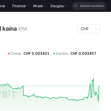
kiai
Finansai
Atrask
Daugiau
kaina IDIA
 kaina
IDIA
CHF
Žemas
CHF
0.003421
Aukštas
CHF
0.003457