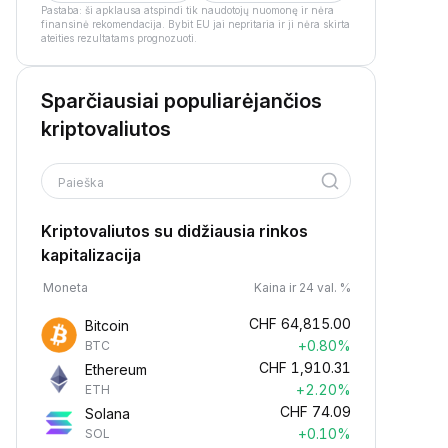
Pastaba: ši apklausa atspindi tik naudotojų nuomonę ir nėra
finansinė rekomendacija. Bybit EU jai nepritaria ir ji nėra skirta
ateities rezultatams prognozuoti.
Sparčiausiai populiarėjančios
kriptovaliutos
Paieška
Kriptovaliutos su didžiausia rinkos
kapitalizacija
Moneta
Kaina ir 24 val. %
CHF
64,815.00
Bitcoin
+0.80%
BTC
CHF
1,910.31
Ethereum
+2.20%
ETH
CHF
74.09
Solana
+0.10%
SOL