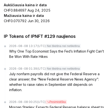
Aukščiausia kaina ir data
CHF0.884697 Aug 24, 2025
Mažiausia kaina ir data
CHF0.070792 Jun 30, 2026
IP Tokens of IPNFT #129 naujienos
2026-08-08 13:17
(UTC)
Nei tikėtina nei netikėtina
Why One Top Economist Says the Fed’s Inflation Fight Can’t
Be Won With Rate Hikes
2026-08-08 01:39
(UTC)
Nei tikėtina nei netikėtina
July nonfarm payrolls did not give the Federal Reserve a
clear answer; the “New Federal Reserve News Agency”:
whether to raise rates in September still depends on
inflation.
2026-08-08 00:25
(UTC)
Pesimistiška
Morgan Stanley: Expects Federal Reserve balance sheet to