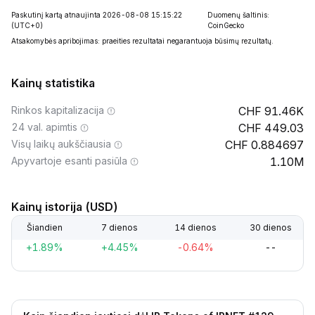
Paskutinį kartą atnaujinta 2026-08-08 15:15:22
Duomenų šaltinis:
(UTC+0)
CoinGecko
Atsakomybės apribojimas: praeities rezultatai negarantuoja būsimų rezultatų.
Kainų statistika
Rinkos kapitalizacija
91.46K
24 val. apimtis
449.03
Visų laikų aukščiausia
0.884697
Apyvartoje esanti pasiūla
1.10M
Kainų istorija (USD)
Šiandien
7 dienos
14 dienos
30 dienos
+1.89%
+4.45%
-0.64%
--