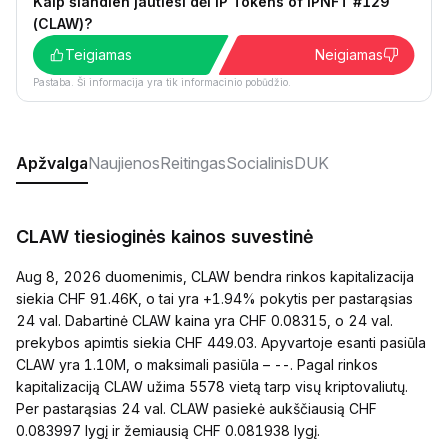
Kaip šiandien jautiesi dėl IP Tokens of IPNFT #129
(CLAW)?
Teigiamas
Neigiamas
Pastaba. Ši informacija yra tik informacinio pobūdžio.
Apžvalga
Naujienos
Reitingas
Socialinis
DUK
CLAW tiesioginės kainos suvestinė
Aug 8, 2026 duomenimis, CLAW bendra rinkos kapitalizacija
siekia CHF 91.46K, o tai yra +1.94% pokytis per pastarąsias
24 val. Dabartinė CLAW kaina yra CHF 0.08315, o 24 val.
prekybos apimtis siekia CHF 449.03. Apyvartoje esanti pasiūla
CLAW yra 1.10M, o maksimali pasiūla – --. Pagal rinkos
kapitalizaciją CLAW užima 5578 vietą tarp visų kriptovaliutų.
Per pastarąsias 24 val. CLAW pasiekė aukščiausią CHF
0.083997 lygį ir žemiausią CHF 0.081938 lygį.