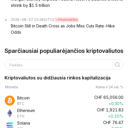
shrink by $1.5 trillion
2026-08-07 23:28
(UTC)
Pesimistiška
Bitcoin Still in Death Cross as Jobs Miss Cuts Rate-Hike
Odds
Sparčiausiai populiarėjančios kriptovaliutos
Paieška
Kriptovaliutos su didžiausia rinkos kapitalizacija
Moneta
Kaina ir 24 val. %
CHF
65,056.00
Bitcoin
+0.30%
BTC
CHF
1,921.83
Ethereum
+0.20%
ETH
CHF
76.47
Solana