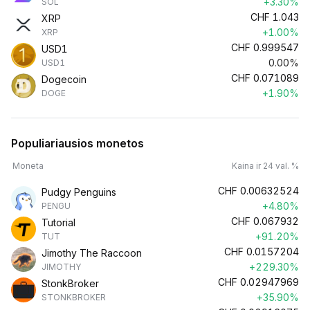
+3.30%
SOL
CHF
1.043
XRP
+1.00%
XRP
CHF
0.999547
USD1
0.00%
USD1
CHF
0.071089
Dogecoin
+1.90%
DOGE
Populiariausios monetos
Moneta
Kaina ir 24 val. %
CHF
0.00632524
Pudgy Penguins
+4.80%
PENGU
CHF
0.067932
Tutorial
+91.20%
TUT
CHF
0.0157204
Jimothy The Raccoon
+229.30%
JIMOTHY
CHF
0.02947969
StonkBroker
+35.90%
STONKBROKER