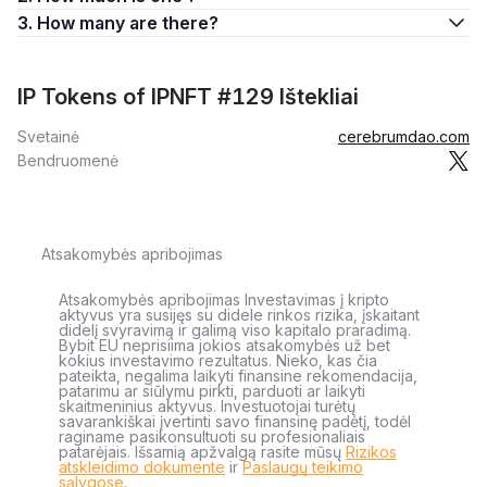
3. How many are there?
IP Tokens of IPNFT #129 Ištekliai
Svetainė
cerebrumdao.com
Bendruomenė
Atsakomybės apribojimas
Atsakomybės apribojimas Investavimas į kripto
aktyvus yra susijęs su didele rinkos rizika, įskaitant
didelį svyravimą ir galimą viso kapitalo praradimą.
Bybit EU neprisiima jokios atsakomybės už bet
kokius investavimo rezultatus. Nieko, kas čia
pateikta, negalima laikyti finansine rekomendacija,
patarimu ar siūlymu pirkti, parduoti ar laikyti
skaitmeninius aktyvus. Investuotojai turėtų
savarankiškai įvertinti savo finansinę padėtį, todėl
raginame pasikonsultuoti su profesionaliais
patarėjais. Išsamią apžvalgą rasite mūsų
Rizikos
atskleidimo dokumente
ir
Paslaugų teikimo
sąlygose
.