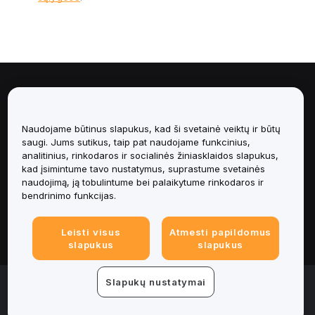
Apie
Paslaugos
Naudojame būtinus slapukus, kad ši svetainė veiktų ir būtų
saugi. Jums sutikus, taip pat naudojame funkcinius,
analitinius, rinkodaros ir socialinės žiniasklaidos slapukus,
Pagalba
kad įsimintume tavo nustatymus, suprastume svetainės
naudojimą, ją tobulintume bei palaikytume rinkodaros ir
Produktai
bendrinimo funkcijas.
Teisinė informacija
Leisti visus
Atmesti papildomus
slapukus
slapukus
© 2025-2026 Bybit.eu. Visos teisės saugomos.
Slapukų nustatymai
Paslaugų teikimo sąlygos
|
Privatumo sąlygos
|
Imprint
(Impressum)
|
Slapukų nuostatų centras