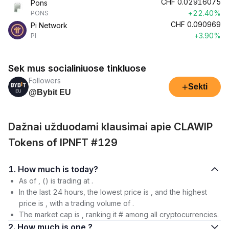
CHF
0.02916075
Pons
+22.40%
PONS
CHF
0.090969
Pi Network
+3.90%
PI
Sek mus socialiniuose tinkluose
Followers
+
Sekti
@Bybit EU
Dažnai užduodami klausimai apie CLAWIP
Tokens of IPNFT #129
1. How much is today?
As of , () is trading at .
In the last 24 hours, the lowest price is , and the highest
price is , with a trading volume of .
The market cap is , ranking it # among all cryptocurrencies.
2. How much is one ?