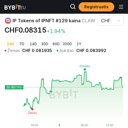
Registruotis
Kriptovaliutų kainos
IP Tokens of IPNFT #129 kaina CLAW
IP Tokens of IPNFT #129 kaina
CLAW
CHF
CHF0.08315
+1.94%
24H
7D
14D
30D
60D
200D
1Y
Žemas
CHF
0.081935
Aukštas
CHF
0.083992