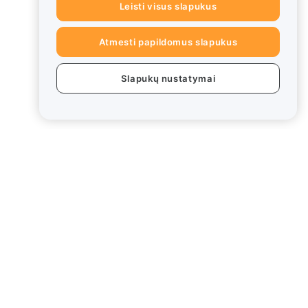
Leisti visus slapukus
Atmesti papildomus slapukus
Slapukų nustatymai
ai
Teisinė informacija
Interesų konfliktų politika
Saugojimo ir administravimo
politikos santrauka
ESG informacija