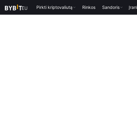
Pirkti kriptovaliutą
Rinkos
Sandoris
Įran