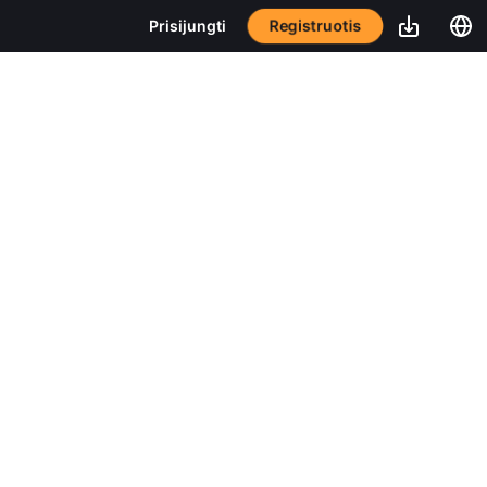
Registruotis
Prisijungti