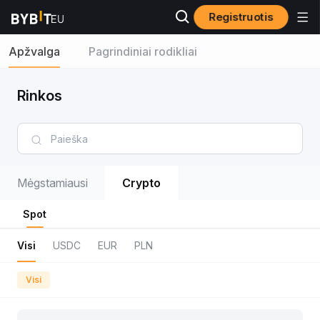
Registruotis
Apžvalga
Pagrindiniai rodikliai
Rinkos
Mėgstamiausi
Crypto
Spot
Visi
USDC
EUR
PLN
Visi