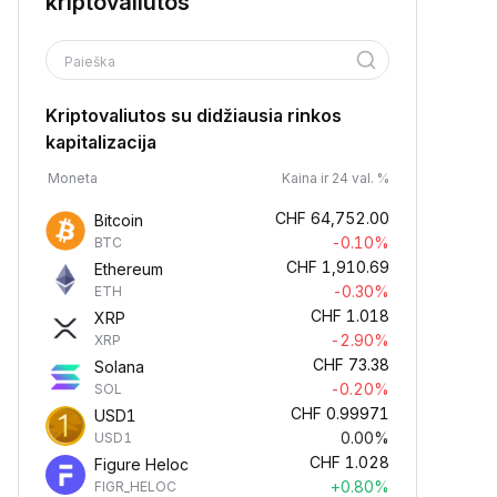
kriptovaliutos
Paieška
Kriptovaliutos su didžiausia rinkos
kapitalizacija
Moneta
Kaina ir 24 val. %
CHF
64,752.00
Bitcoin
-0.10%
BTC
CHF
1,910.69
Ethereum
-0.30%
ETH
CHF
1.018
XRP
-2.90%
XRP
CHF
73.38
Solana
-0.20%
SOL
CHF
0.99971
USD1
0.00%
USD1
CHF
1.028
Figure Heloc
+0.80%
FIGR_HELOC