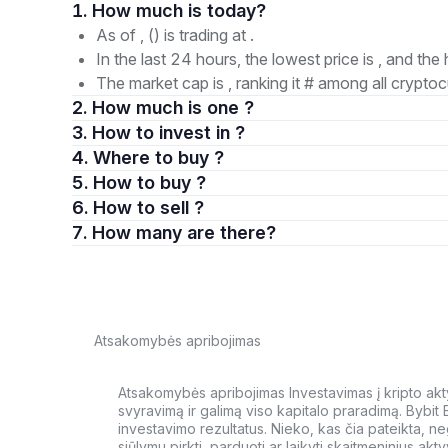
1. How much is today?
As of , () is trading at .
In the last 24 hours, the lowest price is , and the 
The market cap is , ranking it # among all cryptoc
2. How much is one ?
3. How to invest in ?
4. Where to buy ?
5. How to buy ?
6. How to sell ?
7. How many are there?
Atsakomybės apribojimas
Atsakomybės apribojimas Investavimas į kripto aktyv
svyravimą ir galimą viso kapitalo praradimą. Bybit
investavimo rezultatus. Nieko, kas čia pateikta, ne
siūlymu pirkti, parduoti ar laikyti skaitmeninius akt