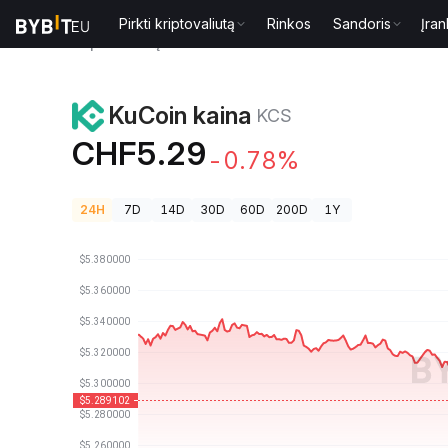
Pirkti kriptovaliutą
Rinkos
Sandoris
Įran
Kriptovaliutų kainos
KuCoin kaina KCS
KuCoin kaina
KCS
CHF5.29
-0.78%
24H
7D
14D
30D
60D
200D
1Y