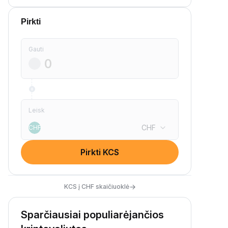
Pirkti
Gauti
Leisk
CHF
CHF
Pirkti KCS
→
KCS į CHF skaičiuoklė
Sparčiausiai populiarėjančios