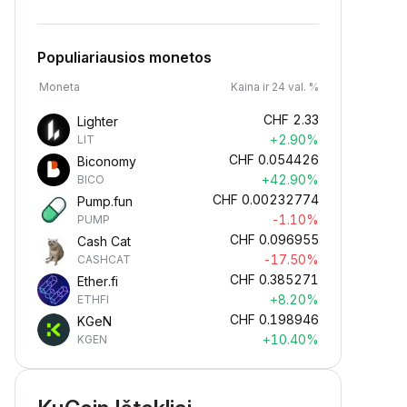
Populiariausios monetos
Moneta
Kaina ir 24 val. %
CHF
2.33
Lighter
+2.90%
LIT
CHF
0.054426
Biconomy
+42.90%
BICO
CHF
0.00232774
Pump.fun
-1.10%
PUMP
CHF
0.096955
Cash Cat
-17.50%
CASHCAT
CHF
0.385271
Ether.fi
+8.20%
ETHFI
CHF
0.198946
KGeN
+10.40%
KGEN