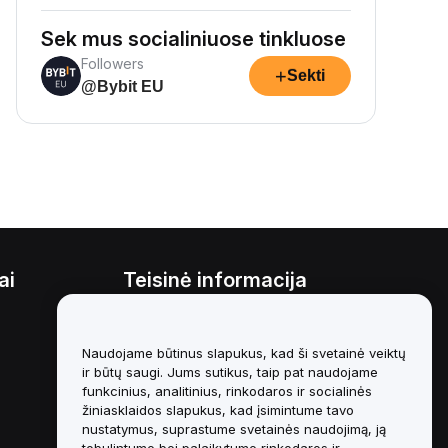
Sek mus socialiniuose tinkluose
Followers
+
Sekti
@Bybit EU
ai
Teisinė informacija
Interesų konfliktų politika
Naudojame būtinus slapukus, kad ši svetainė veiktų
Saugojimo ir administravimo
politikos santrauka
ir būtų saugi. Jums sutikus, taip pat naudojame
funkcinius, analitinius, rinkodaros ir socialinės
ESG informacija
žiniasklaidos slapukus, kad įsimintume tavo
nustatymus, suprastume svetainės naudojimą, ją
Crypto-Asset White Papers
tobulintume bei palaikytume rinkodaros ir