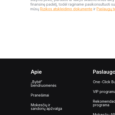
finansinę padėtį, todėl raginame pasikonsultuoti su
mūsų
Rizikos atskleidimo dokumente
ir
Paslaugų t
Apie
Paslaug
„Bybit“
One-Click B
bendruomenės
VIP program
Pranešimai
Rekomendac
Mokesčių ir
programa
sandorių apžvalga
Mokesčių AP