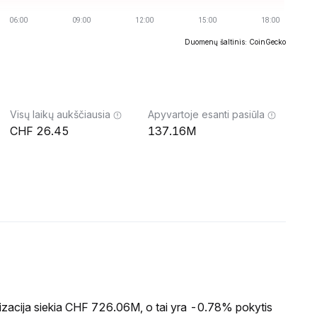
Duomenų šaltinis: CoinGecko
Visų laikų aukščiausia
Apyvartoje esanti pasiūla
26.45
137.16M
izacija siekia CHF 726.06M, o tai yra -0.78% pokytis