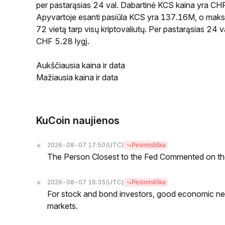
per pastarąsias 24 val. Dabartinė KCS kaina yra CH
Apyvartoje esanti pasiūla KCS yra 137.16M, o maksim
72 vietą tarp visų kriptovaliutų. Per pastarąsias 24 
CHF 5.28 lygį.
Aukščiausia kaina ir data
Mažiausia kaina ir data
KuCoin naujienos
2026-08-07 17:50
(UTC)
Pesimistiška
The Person Closest to the Fed Commented on th
2026-08-07 16:35
(UTC)
Pesimistiška
For stock and bond investors, good economic new
markets.