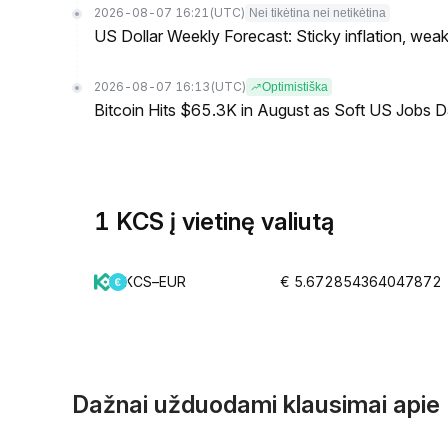
2026-08-07 16:21
(UTC)
Nei tikėtina nei netikėtina
US Dollar Weekly Forecast: Sticky inflation, wea
2026-08-07 16:13
(UTC)
Optimistiška
Bitcoin Hits $65.3K in August as Soft US Jobs D
1 KCS į vietinę valiutą
KCS–EUR
€ 5.672854364047872
Dažnai užduodami klausimai api