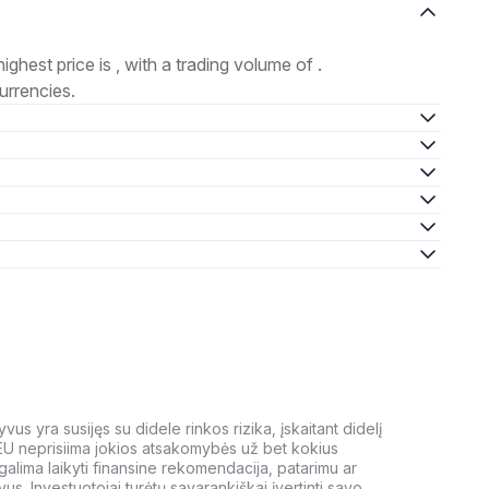
highest price is , with a trading volume of .
urrencies.
us yra susijęs su didele rinkos rizika, įskaitant didelį
 EU neprisiima jokios atsakomybės už bet kokius
galima laikyti finansine rekomendacija, patarimu ar
yvus. Investuotojai turėtų savarankiškai įvertinti savo