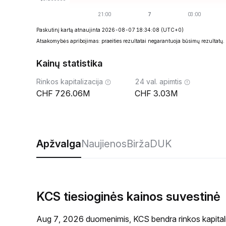
Paskutinį kartą atnaujinta 2026-08-07 18:34:08
(UTC+0)
Atsakomybės apribojimas: praeities rezultatai negarantuoja būsimų rezultatų.
Kainų statistika
Rinkos kapitalizacija
24 val. apimtis
726.06M
3.03M
Apžvalga
Naujienos
Birža
DUK
KCS tiesioginės kainos suvestinė
Aug 7, 2026 duomenimis, KCS bendra rinkos kapital