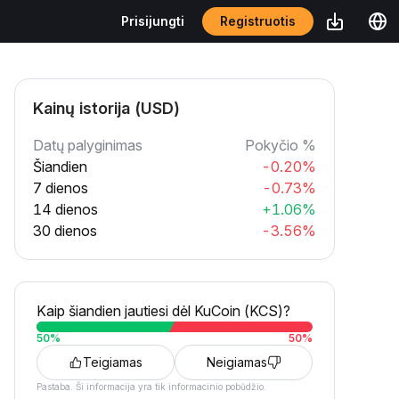
Registruotis
Prisijungti
Kainų istorija (USD)
Datų palyginimas
Pokyčio %
Šiandien
-0.20%
7 dienos
-0.73%
14 dienos
+1.06%
30 dienos
-3.56%
Kaip šiandien jautiesi dėl KuCoin (KCS)?
50
%
50
%
Teigiamas
Neigiamas
Pastaba. Ši informacija yra tik informacinio pobūdžio.