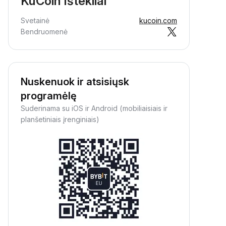
KuCoin Ištekliai
Svetainė
kucoin.com
Bendruomenė
Nuskenuok ir atsisiųsk
programėlę
Suderinama su iOS ir Android (mobiliaisiais ir
planšetiniais įrenginiais)