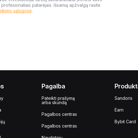
 profesionaliais patarėjais. Išsamią apžvalgą rasite
eikimo sąlygose
.
os
Pagalba
Produkt
uy
Pateikti prašymą
Sandoris
arba skundą
a
Earn
Pagalbos centras
ijų
Bybit Card
Pagalbos centras
I
Naudotojų