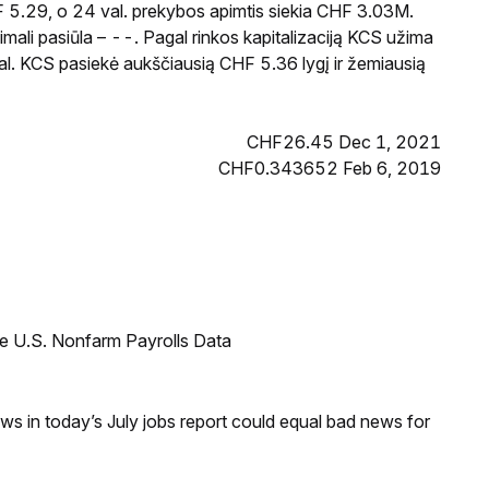
F 5.29, o 24 val. prekybos apimtis siekia CHF 3.03M.
ali pasiūla – --. Pagal rinkos kapitalizaciją KCS užima
val. KCS pasiekė aukščiausią CHF 5.36 lygį ir žemiausią
CHF26.45 Dec 1, 2021
CHF0.343652 Feb 6, 2019
e U.S. Nonfarm Payrolls Data
s in today’s July jobs report could equal bad news for