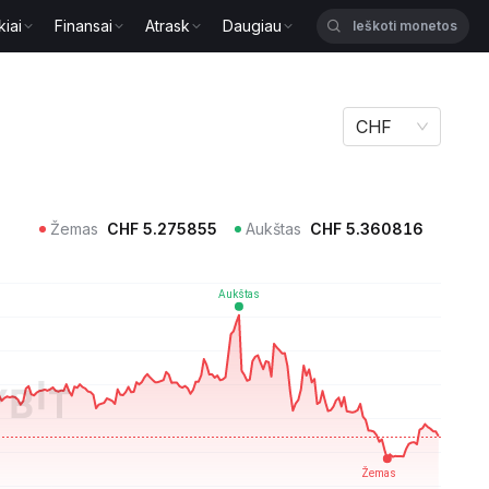
kiai
Finansai
Atrask
Daugiau
CHF
Žemas
CHF
5.275855
Aukštas
CHF
5.360816