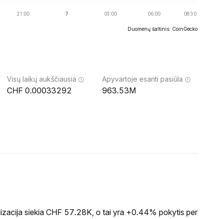
Duomenų šaltinis: CoinGecko
Visų laikų aukščiausia
Apyvartoje esanti pasiūla
0.00033292
963.53M
zacija siekia CHF 57.28K, o tai yra +0.44% pokytis per