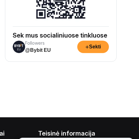
Sek mus socialiniuose tinkluose
Followers
+
Sekti
@Bybit EU
ai
Teisinė informacija