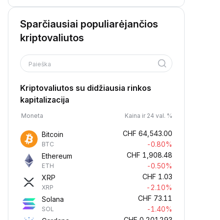
Sparčiausiai populiarėjančios
kriptovaliutos
Paieška
Kriptovaliutos su didžiausia rinkos
kapitalizacija
Moneta
Kaina ir 24 val. %
CHF
64,543.00
Bitcoin
-0.80%
BTC
CHF
1,908.48
Ethereum
-0.50%
ETH
CHF
1.03
XRP
-2.10%
XRP
CHF
73.11
Solana
-1.40%
SOL
CHF
0.201293