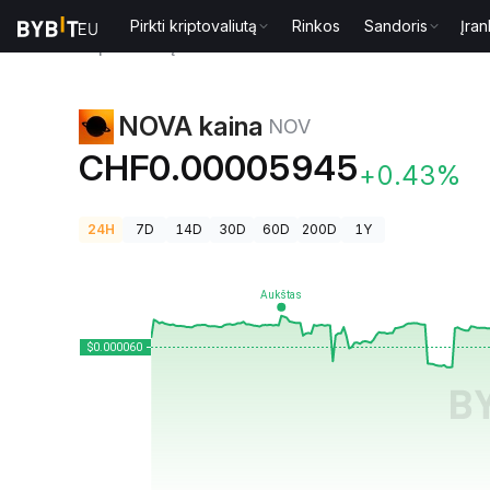
Pirkti kriptovaliutą
Rinkos
Sandoris
Įran
Kriptovaliutų kainos
NOVA kaina NOV
NOVA kaina
NOV
CHF0.00005945
+0.43%
24H
7D
14D
30D
60D
200D
1Y