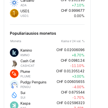
Cardano
+7.10%
ADA
CHF
0.999677
USD1
0.00%
USD1
Populiariausios monetos
Moneta
Kaina ir 24 val. %
CHF
0.02006096
Kamino
+8.70%
KMNO
CHF
0.098124
Cash Cat
-11.10%
CASHCAT
CHF
0.01205142
Plume
+3.00%
PLUME
CHF
0.00605655
Pudgy Penguins
-4.00%
PENGU
CHF
0.675544
Sui
-1.70%
SUI
CHF
0.02596323
Kaspa