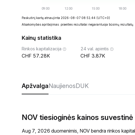
Paskutinį kartą atnaujinta 2026-08-07 08:51:44
(UTC+0)
Atsakomybės apribojimas: praeities rezultatai negarantuoja būsimų rezultatų.
Kainų statistika
Rinkos kapitalizacija
24 val. apimtis
57.28K
3.87K
Apžvalga
Naujienos
DUK
NOV tiesioginės kainos suvestinė
Aug 7, 2026 duomenimis, NOV bendra rinkos kapitali