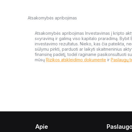
Atsakomybės apribojimas
Atsakomybės apribojimas Investavimas į kripto aktyv
svyravimą ir galimą viso kapitalo praradimą. Bybit
investavimo rezultatus. Nieko, kas čia pateikta, ne
siūlymu pirkti, parduoti ar laikyti skaitmeninius akt
finansinę padėtį, todėl raginame pasikonsultuoti su
mūsų
Rizikos atskleidimo dokumente
ir
Paslaugų t
Apie
Paslaug