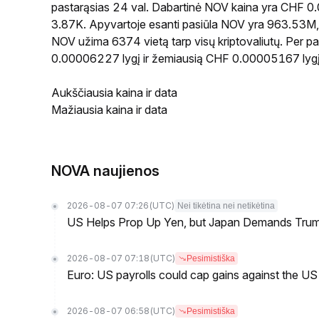
pastarąsias 24 val. Dabartinė NOV kaina yra CHF 0
3.87K. Apyvartoje esanti pasiūla NOV yra 963.53M, o
NOV užima 6374 vietą tarp visų kriptovaliutų. Per 
0.00006227 lygį ir žemiausią CHF 0.00005167 lygį
Aukščiausia kaina ir data
Mažiausia kaina ir data
NOVA naujienos
2026-08-07 07:26
(UTC)
Nei tikėtina nei netikėtina
US Helps Prop Up Yen, but Japan Demands Tr
2026-08-07 07:18
(UTC)
Pesimistiška
Euro: US payrolls could cap gains against the 
2026-08-07 06:58
(UTC)
Pesimistiška