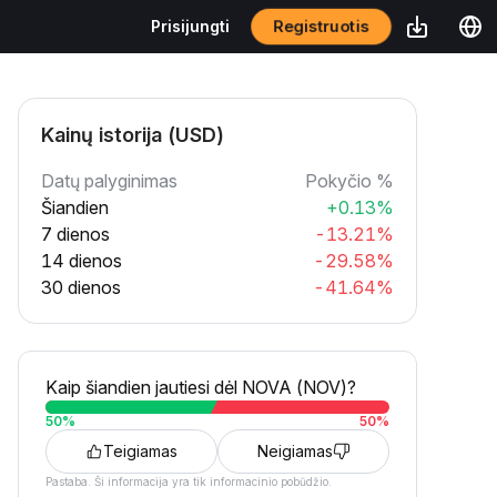
Registruotis
Prisijungti
Kainų istorija (USD)
Datų palyginimas
Pokyčio %
Šiandien
+0.13%
7 dienos
-13.21%
14 dienos
-29.58%
30 dienos
-41.64%
Kaip šiandien jautiesi dėl NOVA (NOV)?
50
%
50
%
Teigiamas
Neigiamas
Pastaba. Ši informacija yra tik informacinio pobūdžio.