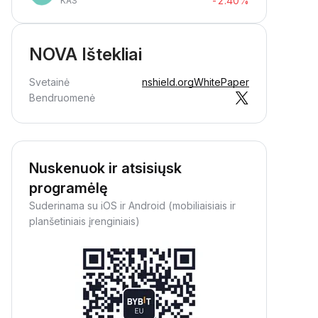
-2.40%
KAS
NOVA Ištekliai
Svetainė
nshield.org
WhitePaper
Bendruomenė
Nuskenuok ir atsisiųsk
programėlę
Suderinama su iOS ir Android (mobiliaisiais ir
planšetiniais įrenginiais)