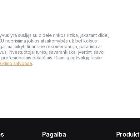
us yra susijęs su didele rinkos rizika, įskaitant didelį
 EU neprisiima jokios atsakomybės už bet kokius
galima laikyti finansine rekomendacija, patarimu ar
yvus. Investuotojai turėtų savarankiškai įvertinti savo
 profesionaliais patarėjais. Išsamią apžvalgą rasite
eikimo sąlygose
.
os
Pagalba
Produkt