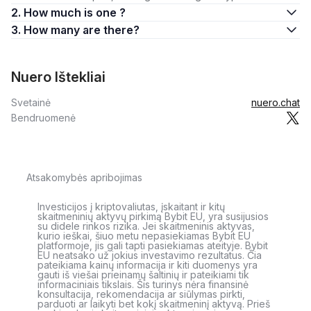
2. How much is one ?
3. How many are there?
Nuero Ištekliai
Svetainė
nuero.chat
Bendruomenė
Atsakomybės apribojimas
Investicijos į kriptovaliutas, įskaitant ir kitų
skaitmeninių aktyvų pirkimą Bybit EU, yra susijusios
su didele rinkos rizika. Jei skaitmeninis aktyvas,
kurio ieškai, šiuo metu nepasiekiamas Bybit EU
platformoje, jis gali tapti pasiekiamas ateityje. Bybit
EU neatsako už jokius investavimo rezultatus. Čia
pateikiama kainų informacija ir kiti duomenys yra
gauti iš viešai prieinamų šaltinių ir pateikiami tik
informaciniais tikslais. Šis turinys nėra finansinė
konsultacija, rekomendacija ar siūlymas pirkti,
parduoti ar laikyti bet kokį skaitmeninį aktyvą. Prieš