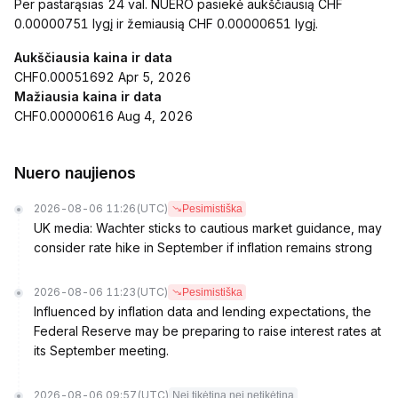
Per pastarąsias 24 val. NUERO pasiekė aukščiausią CHF
0.00000751 lygį ir žemiausią CHF 0.00000651 lygį.
Aukščiausia kaina ir data
CHF0.00051692 Apr 5, 2026
Mažiausia kaina ir data
CHF0.00000616 Aug 4, 2026
Nuero naujienos
2026-08-06 11:26
(UTC)
Pesimistiška
UK media: Wachter sticks to cautious market guidance, may
consider rate hike in September if inflation remains strong
2026-08-06 11:23
(UTC)
Pesimistiška
Influenced by inflation data and lending expectations, the
Federal Reserve may be preparing to raise interest rates at
its September meeting.
2026-08-06 09:57
(UTC)
Nei tikėtina nei netikėtina