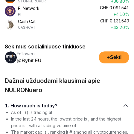
+38.80%
STONKBROKER
CHF
0.091541
Pi Network
+4.10%
PI
CHF
0.131549
Cash Cat
+43.20%
CASHCAT
Sek mus socialiniuose tinkluose
Followers
+
Sekti
@Bybit EU
Dažnai užduodami klausimai apie
NUERONuero
1. How much is today?
As of , () is trading at .
In the last 24 hours, the lowest price is , and the highest
price is , with a trading volume of .
The market cap is , ranking it # among all cryptocurrencies.