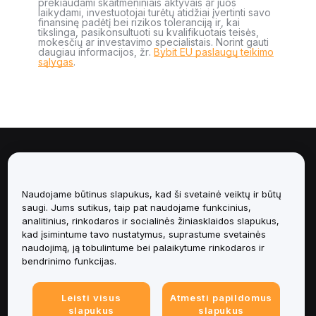
prekiaudami skaitmeniniais aktyvais ar juos
laikydami, investuotojai turėtų atidžiai įvertinti savo
finansinę padėtį bei rizikos toleranciją ir, kai
tikslinga, pasikonsultuoti su kvalifikuotais teisės,
mokesčių ar investavimo specialistais. Norint gauti
daugiau informacijos, žr.
Bybit EU paslaugų teikimo
sąlygas
.
Apie
Paslaugos
Naudojame būtinus slapukus, kad ši svetainė veiktų ir būtų
saugi. Jums sutikus, taip pat naudojame funkcinius,
analitinius, rinkodaros ir socialinės žiniasklaidos slapukus,
Pagalba
kad įsimintume tavo nustatymus, suprastume svetainės
naudojimą, ją tobulintume bei palaikytume rinkodaros ir
Produktai
bendrinimo funkcijas.
Teisinė informacija
Leisti visus
Atmesti papildomus
slapukus
slapukus