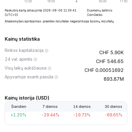
Paskutinį kartą atnaujinta 2026-08-06 11:39:41
Duomenų šaltinis:
(UTC+0)
CoinGecko
Atsakomybės apribojimas: praeities rezultatai negarantuoja būsimų rezultatų.
Kainų statistika
Rinkos kapitalizacija
5.90K
24 val. apimtis
546.65
Visų laikų aukščiausia
0.00051692
Apyvartoje esanti pasiūla
893.87M
Kainų istorija (USD)
Šiandien
7 dienos
14 dienos
30 dienos
+1.20%
-29.44%
-19.73%
-69.65%