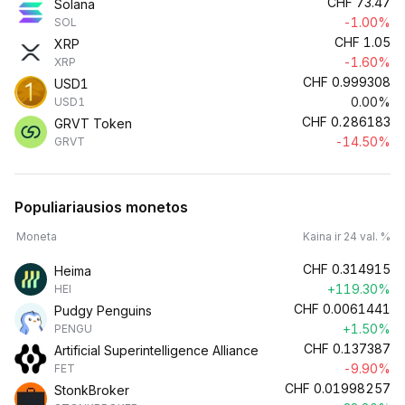
CHF
73.47
Solana
-1.00%
SOL
CHF
1.05
XRP
-1.60%
XRP
CHF
0.999308
USD1
0.00%
USD1
CHF
0.286183
GRVT Token
-14.50%
GRVT
Populiariausios monetos
Moneta
Kaina ir 24 val. %
CHF
0.314915
Heima
+119.30%
HEI
CHF
0.0061441
Pudgy Penguins
+1.50%
PENGU
CHF
0.137387
Artificial Superintelligence Alliance
-9.90%
FET
CHF
0.01998257
StonkBroker