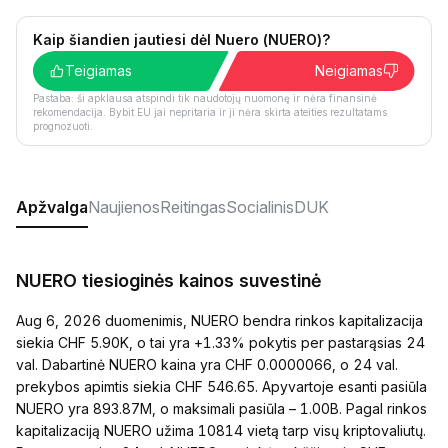
Kaip šiandien jautiesi dėl Nuero (NUERO)?
Teigiamas
Neigiamas
Pastaba: ši apklausa atspindi tik naudotojų nuomonę ir nėra finansinė
rekomendacija. Bybit EU jai nepritaria ir ji nėra skirta ateities rezultatams
prognozuoti.
Apžvalga
Naujienos
Reitingas
Socialinis
DUK
NUERO tiesioginės kainos suvestinė
Aug 6, 2026 duomenimis, NUERO bendra rinkos kapitalizacija
siekia CHF 5.90K, o tai yra +1.33% pokytis per pastarąsias 24
val. Dabartinė NUERO kaina yra CHF 0.0000066, o 24 val.
prekybos apimtis siekia CHF 546.65. Apyvartoje esanti pasiūla
NUERO yra 893.87M, o maksimali pasiūla – 1.00B. Pagal rinkos
kapitalizaciją NUERO užima 10814 vietą tarp visų kriptovaliutų.