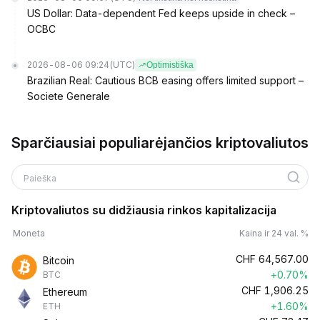
US Dollar: Data-dependent Fed keeps upside in check –
OCBC
2026-08-06 09:24
(UTC)
Optimistiška
Brazilian Real: Cautious BCB easing offers limited support –
Societe Generale
Sparčiausiai populiarėjančios kriptovaliutos
Paieška
Kriptovaliutos su didžiausia rinkos kapitalizacija
Moneta
Kaina ir 24 val. %
CHF
64,567.00
Bitcoin
+0.70%
BTC
CHF
1,906.25
Ethereum
+1.60%
ETH