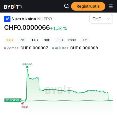
Registruotis
Kriptovaliutų kainos
Nuero kaina NUERO
Nuero kaina
NUERO
CHF
CHF0.0000066
+1.34%
24H
7D
14D
30D
60D
200D
1Y
Žemas
CHF
0.000007
Aukštas
CHF
0.000008