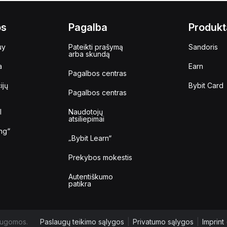
os
Pagalba
Produkt
uy
Pateikti prašymą
Sandoris
arba skundą
a
Earn
Pagalbos centras
ijų
Bybit Card
Pagalbos centras
I
Naudotojų
atsiliepimai
ng“
„Bybit Learn“
Prekybos mokestis
Autentiškumo
patikra
augomos.
Paslaugų teikimo sąlygos
|
Privatumo sąlygos
|
Imprint