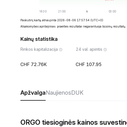
Paskutinį kartą atnaujinta 2026-08-06 17:57:54
(UTC+0)
Atsakomybės apribojimas: praeities rezultatai negarantuoja būsimų rezultatų.
Kainų statistika
Rinkos kapitalizacija
24 val. apimtis
72.76K
107.95
Apžvalga
Naujienos
DUK
ORGO tiesioginės kainos suvestin