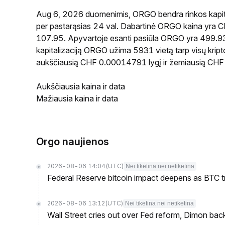
Aug 6, 2026 duomenimis, ORGO bendra rinkos kapita
per pastarąsias 24 val. Dabartinė ORGO kaina yra 
107.95. Apyvartoje esanti pasiūla ORGO yra 499.93M
kapitalizaciją ORGO užima 5931 vietą tarp visų krip
aukščiausią CHF 0.00014791 lygį ir žemiausią CHF
Aukščiausia kaina ir data
Mažiausia kaina ir data
Orgo naujienos
2026-08-06 14:04
(UTC)
Nei tikėtina nei netikėtina
Federal Reserve bitcoin impact deepens as BTC t
2026-08-06 13:12
(UTC)
Nei tikėtina nei netikėtina
Wall Street cries out over Fed reform, Dimon back