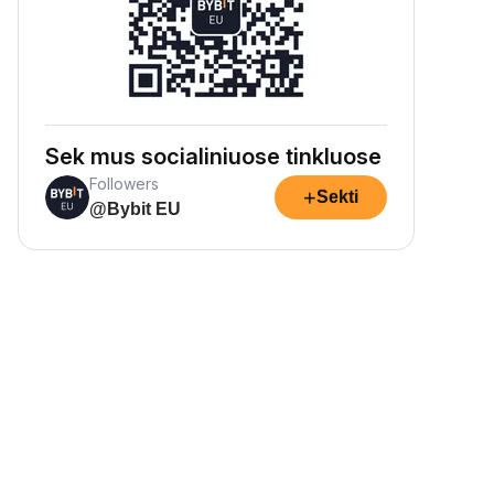
Sek mus socialiniuose tinkluose
Followers
+
Sekti
@Bybit EU