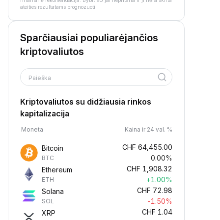
finansinė rekomendacija. Bybit EU jai nepritaria ir ji nėra skirta
ateities rezultatams prognozuoti.
Sparčiausiai populiarėjančios
kriptovaliutos
Paieška
Kriptovaliutos su didžiausia rinkos
kapitalizacija
Moneta
Kaina ir 24 val. %
CHF
64,455.00
Bitcoin
0.00%
BTC
CHF
1,908.32
Ethereum
+1.00%
ETH
CHF
72.98
Solana
-1.50%
SOL
CHF
1.04
XRP