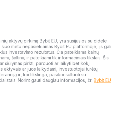
meninių aktyvų pirkimą Bybit EU, yra susijusios su didele
i, šiuo metu nepasiekiamas Bybit EU platformoje, jis gali
kius investavimo rezultatus. Čia pateikiama kainų
amų šaltinių ir pateikiami tik informaciniais tikslais. Šis
 siūlymas pirkti, parduoti ar laikyti bet kokį
s aktyvais ar juos laikydami, investuotojai turėtų
leranciją ir, kai tikslinga, pasikonsultuoti su
alistais. Norint gauti daugiau informacijos, žr.
Bybit EU