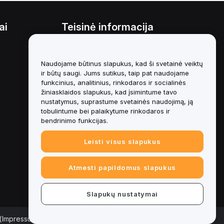
ai
Teisinė informacija
Interesų konfliktų politika
Naudojame būtinus slapukus, kad ši svetainė veiktų
Saugojimo ir administravimo
politikos santrauka
ir būtų saugi. Jums sutikus, taip pat naudojame
funkcinius, analitinius, rinkodaros ir socialinės
ESG informacija
žiniasklaidos slapukus, kad įsimintume tavo
nustatymus, suprastume svetainės naudojimą, ją
Crypto-Asset White Papers
tobulintume bei palaikytume rinkodaros ir
bendrinimo funkcijas.
Leisti visus slapukus
Atmesti papildomus slapukus
Slapukų nustatymai
 (Impressum)
|
Slapukų nuostatų centras