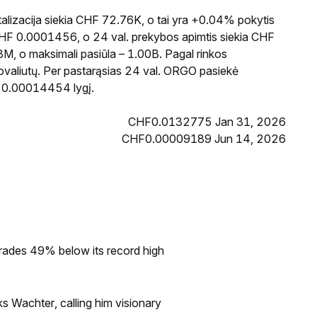
lizacija siekia CHF 72.76K, o tai yra +0.04% pokytis
CHF 0.0001456, o 24 val. prekybos apimtis siekia CHF
, o maksimali pasiūla – 1.00B. Pagal rinkos
tovaliutų. Per pastarąsias 24 val. ORGO pasiekė
 0.00014454 lygį.
CHF0.0132775 Jan 31, 2026
CHF0.00009189 Jun 14, 2026
rades 49% below its record high
s Wachter, calling him visionary