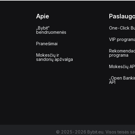
Apie
Paslaug
„Bybit“
One-Click B
bendruomenės
VIP program
Pranešimai
Rekomendac
Mokesčių ir
programa
sandorių apžvalga
Mokesčių AP
„Open Banki
API
© 2025-2026 Bybit.eu. Visos teisės s