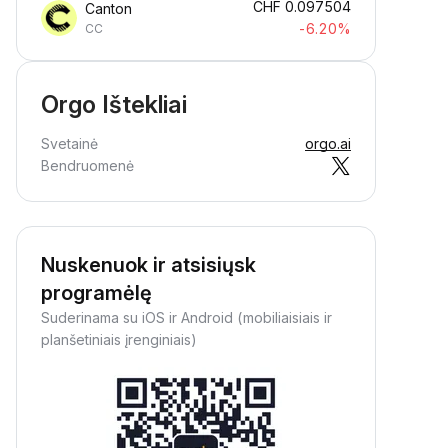
CHF
0.097504
Canton
-6.20%
CC
Orgo Ištekliai
Svetainė
orgo.ai
Bendruomenė
Nuskenuok ir atsisiųsk
programėlę
Suderinama su iOS ir Android (mobiliaisiais ir
planšetiniais įrenginiais)