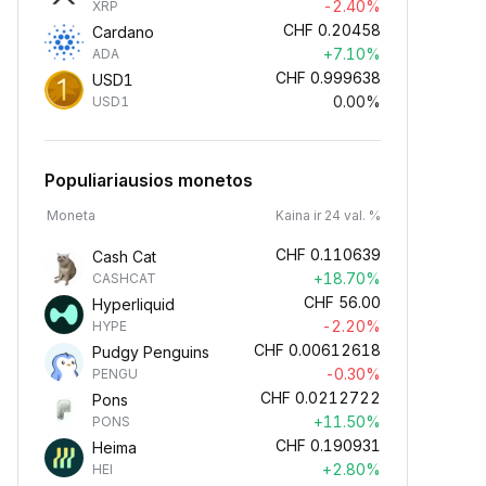
-2.40%
XRP
CHF
0.20458
Cardano
+7.10%
ADA
CHF
0.999638
USD1
0.00%
USD1
Populiariausios monetos
Moneta
Kaina ir 24 val. %
CHF
0.110639
Cash Cat
+18.70%
CASHCAT
CHF
56.00
Hyperliquid
-2.20%
HYPE
CHF
0.00612618
Pudgy Penguins
-0.30%
PENGU
CHF
0.0212722
Pons
+11.50%
PONS
CHF
0.190931
Heima
+2.80%
HEI