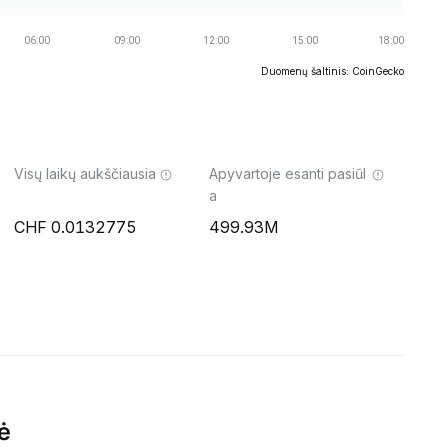
Duomenų šaltinis: CoinGecko
Visų laikų aukščiausia
Apyvartoje esanti pasiūl
a
0.0132775
499.93M
ė