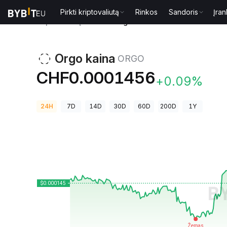
Pirkti kriptovaliutą
Rinkos
Sandoris
Įran
Kriptovaliutų kainos
Orgo kaina ORGO
Orgo kaina
ORGO
CHF0.0001456
+0.09%
24H
7D
14D
30D
60D
200D
1Y