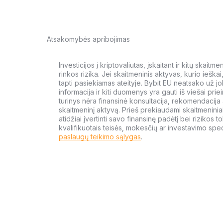
Atsakomybės apribojimas
Investicijos į kriptovaliutas, įskaitant ir kitų skait
rinkos rizika. Jei skaitmeninis aktyvas, kurio ieška
tapti pasiekiamas ateityje. Bybit EU neatsako už jo
informacija ir kiti duomenys yra gauti iš viešai priein
turinys nėra finansinė konsultacija, rekomendacija ar
skaitmeninį aktyvą. Prieš prekiaudami skaitmeniniai
atidžiai įvertinti savo finansinę padėtį bei rizikos to
kvalifikuotais teisės, mokesčių ar investavimo speci
paslaugų teikimo sąlygas
.