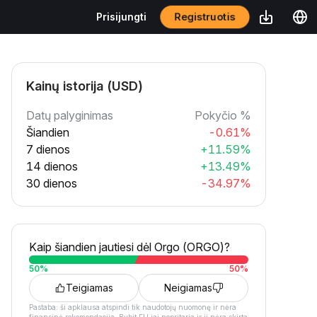
Registruotis
Prisijungti
Kainų istorija (USD)
Datų palyginimas
Pokyčio %
Šiandien
-0.61%
7 dienos
+11.59%
14 dienos
+13.49%
30 dienos
-34.97%
Kaip šiandien jautiesi dėl Orgo (ORGO)?
50
%
50
%
Teigiamas
Neigiamas
Pastaba: ši apklausa atspindi tik naudotojų nuomonę ir nėra