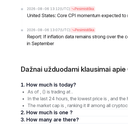
2026-08-06 13:12
(UTC)
Pesimistiška
United States: Core CPI momentum expected to re
2026-08-06 13:07
(UTC)
Pesimistiška
Report: If inflation data remains strong over the 
in September
Dažnai užduodami klausimai api
1. How much is today?
As of , () is trading at .
In the last 24 hours, the lowest price is , and the 
The market cap is , ranking it # among all cryptoc
2. How much is one ?
3. How many are there?