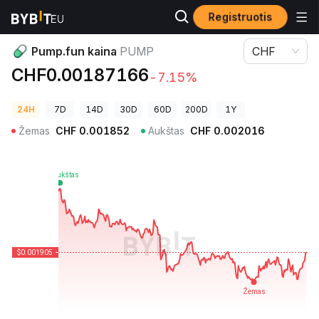
Registruotis
Kriptovaliutų kainos
Pump.fun kaina PUMP
Pump.fun kaina
PUMP
CHF
CHF0.00187166
-7.15%
24H
7D
14D
30D
60D
200D
1Y
Žemas
CHF
0.001852
Aukštas
CHF
0.002016