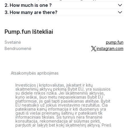
2. How much is one ?
3. How many are there?
Pump.fun Ištekliai
Svetainė
pump.fun
Bendruomenė
instagram.com
Atsakomybės apribojimas
Investicijos į kriptovaliutas, įskaitant ir kitų
skaitmeninių aktyvų pirkimą Bybit EU, yra susijusios
su didele rinkos rizika. Jei skaitmeninis aktyvas,
kurio ieškai, šiuo metu nepasiekiamas Bybit EU
platformoje, jis gali tapti pasiekiamas ateityje. Bybit
EU neatsako už jokius investavimo rezultatus. Čia
pateikiama kainų informacija ir kiti duomenys yra
gauti iš viešai prieinamų šaltinių ir pateikiami tik
informaciniais tikslais. Šis turinys nėra finansinė
konsultacija, rekomendacija ar siūlymas pirkti,
parduoti ar laikyti bet kokį skaitmeninį aktyvą. Prieš