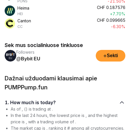
-21.50%
PONS
CHF
0.187576
Heima
+7.70%
HEI
CHF
0.099665
Canton
-6.30%
CC
Sek mus socialiniuose tinkluose
Followers
+
Sekti
@Bybit EU
Dažnai užduodami klausimai apie
PUMPPump.fun
1. How much is today?
As of , () is trading at .
In the last 24 hours, the lowest price is , and the highest
price is , with a trading volume of .
The market cap is , ranking it # among all cryptocurrencies.