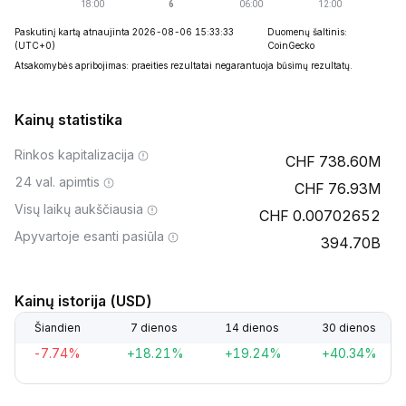
Paskutinį kartą atnaujinta 2026-08-06 15:33:33
Duomenų šaltinis:
(UTC+0)
CoinGecko
Atsakomybės apribojimas: praeities rezultatai negarantuoja būsimų rezultatų.
Kainų statistika
Rinkos kapitalizacija
738.60M
24 val. apimtis
76.93M
Visų laikų aukščiausia
0.00702652
Apyvartoje esanti pasiūla
394.70B
Kainų istorija (USD)
Šiandien
7 dienos
14 dienos
30 dienos
-7.74%
+18.21%
+19.24%
+40.34%