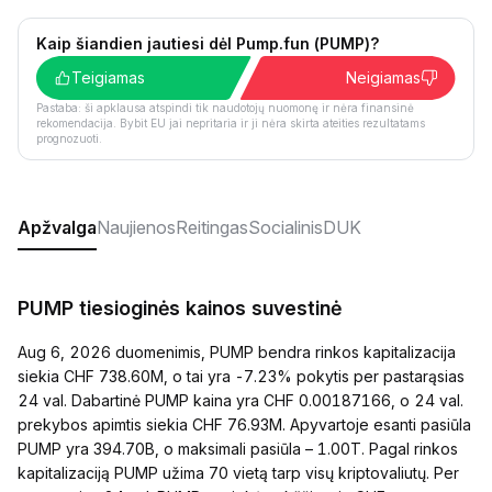
Kaip šiandien jautiesi dėl Pump.fun (PUMP)?
Teigiamas
Neigiamas
Pastaba: ši apklausa atspindi tik naudotojų nuomonę ir nėra finansinė
rekomendacija. Bybit EU jai nepritaria ir ji nėra skirta ateities rezultatams
prognozuoti.
Apžvalga
Naujienos
Reitingas
Socialinis
DUK
PUMP tiesioginės kainos suvestinė
Aug 6, 2026 duomenimis, PUMP bendra rinkos kapitalizacija
siekia CHF 738.60M, o tai yra -7.23% pokytis per pastarąsias
24 val. Dabartinė PUMP kaina yra CHF 0.00187166, o 24 val.
prekybos apimtis siekia CHF 76.93M. Apyvartoje esanti pasiūla
PUMP yra 394.70B, o maksimali pasiūla – 1.00T. Pagal rinkos
kapitalizaciją PUMP užima 70 vietą tarp visų kriptovaliutų. Per