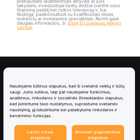
prekiaudami skaitmeniniais aktyvais ar juos
laikydami, investuotojai turėtų atidžiai įvertinti savo
finansinę padėtį bei rizikos toleranciją ir, kai
tikslinga, pasikonsultuoti su kvalifikuotais teisės,
mokesčių ar investavimo specialistais. Norint gauti
daugiau informacijos, žr.
Bybit EU paslaugų teikimo
sąlygas
.
Apie
Paslaugos
Naudojame būtinus slapukus, kad ši svetainė veiktų ir būtų
saugi. Jums sutikus, taip pat naudojame funkcinius,
analitinius, rinkodaros ir socialinės žiniasklaidos slapukus,
Pagalba
kad įsimintume tavo nustatymus, suprastume svetainės
naudojimą, ją tobulintume bei palaikytume rinkodaros ir
Produktai
bendrinimo funkcijas.
Teisinė informacija
Leisti visus
Atmesti papildomus
slapukus
slapukus