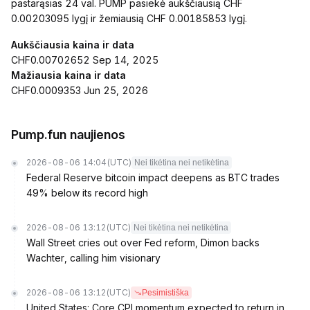
pastarąsias 24 val. PUMP pasiekė aukščiausią CHF
0.00203095 lygį ir žemiausią CHF 0.00185853 lygį.
Aukščiausia kaina ir data
CHF0.00702652 Sep 14, 2025
Mažiausia kaina ir data
CHF0.0009353 Jun 25, 2026
Pump.fun naujienos
2026-08-06 14:04
(UTC)
Nei tikėtina nei netikėtina
Federal Reserve bitcoin impact deepens as BTC trades
49% below its record high
2026-08-06 13:12
(UTC)
Nei tikėtina nei netikėtina
Wall Street cries out over Fed reform, Dimon backs
Wachter, calling him visionary
2026-08-06 13:12
(UTC)
Pesimistiška
United States: Core CPI momentum expected to return in