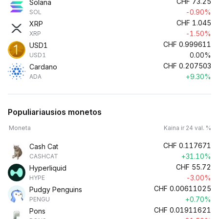
CHF
73.25
Solana
-0.90%
SOL
CHF
1.045
XRP
-1.50%
XRP
CHF
0.999611
USD1
0.00%
USD1
CHF
0.207503
Cardano
+9.30%
ADA
Populiariausios monetos
Moneta
Kaina ir 24 val. %
CHF
0.117671
Cash Cat
+31.10%
CASHCAT
CHF
55.72
Hyperliquid
-3.00%
HYPE
CHF
0.00611025
Pudgy Penguins
+0.70%
PENGU
CHF
0.01911621
Pons