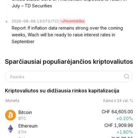
July – TD Securities
2026-08-06 13:07
(UTC)
Pesimistiška
Report: If inflation data remains strong over the coming
weeks, Wach will be ready to raise interest rates in
September
Sparčiausiai populiarėjančios kriptovaliutos
Paieška
Kriptovaliutos su didžiausia rinkos kapitalizacija
Moneta
Kaina ir 24 val. %
CHF
64,605.00
Bitcoin
+0.20%
BTC
CHF
1,909.96
Ethereum
+1.80%
ETH