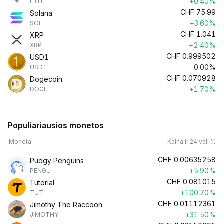
+0.40%
ETH
CHF
75.99
Solana
+3.60%
SOL
CHF
1.041
XRP
+2.40%
XRP
CHF
0.999502
USD1
0.00%
USD1
CHF
0.070928
Dogecoin
+1.70%
DOGE
Populiariausios monetos
Moneta
Kaina ir 24 val. %
CHF
0.00635258
Pudgy Penguins
+5.90%
PENGU
CHF
0.081015
Tutorial
+100.70%
TUT
CHF
0.01112361
Jimothy The Raccoon
+31.50%
JIMOTHY