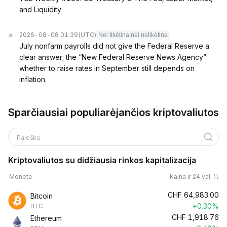
and Liquidity
2026-08-08 01:39
(UTC)
Nei tikėtina nei netikėtina
July nonfarm payrolls did not give the Federal Reserve a
clear answer; the “New Federal Reserve News Agency”:
whether to raise rates in September still depends on
inflation.
Sparčiausiai populiarėjančios kriptovaliutos
Paieška
Kriptovaliutos su didžiausia rinkos kapitalizacija
Moneta
Kaina ir 24 val. %
CHF
64,983.00
Bitcoin
+0.30%
BTC
CHF
1,918.76
Ethereum