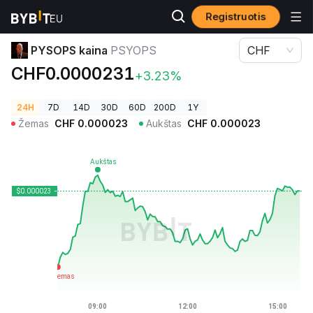
Registruotis
Kriptovaliutų kainos
PYSOPS kaina PSYOPS
PYSOPS kaina
PSYOPS
CHF
CHF0.0000231
+3.23%
24H
7D
14D
30D
60D
200D
1Y
Žemas
CHF
0.000023
Aukštas
CHF
0.000023