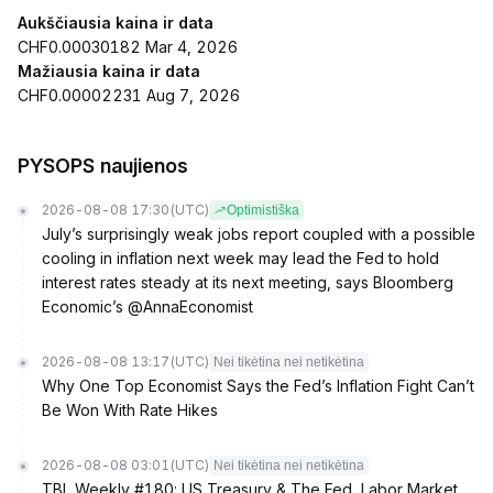
Aukščiausia kaina ir data
CHF0.00030182 Mar 4, 2026
Mažiausia kaina ir data
CHF0.00002231 Aug 7, 2026
PYSOPS naujienos
2026-08-08 17:30
(UTC)
Optimistiška
July’s surprisingly weak jobs report coupled with a possible
cooling in inflation next week may lead the Fed to hold
interest rates steady at its next meeting, says Bloomberg
Economic’s @AnnaEconomist
2026-08-08 13:17
(UTC)
Nei tikėtina nei netikėtina
Why One Top Economist Says the Fed’s Inflation Fight Can’t
Be Won With Rate Hikes
2026-08-08 03:01
(UTC)
Nei tikėtina nei netikėtina
TBL Weekly #180: US Treasury & The Fed, Labor Market,