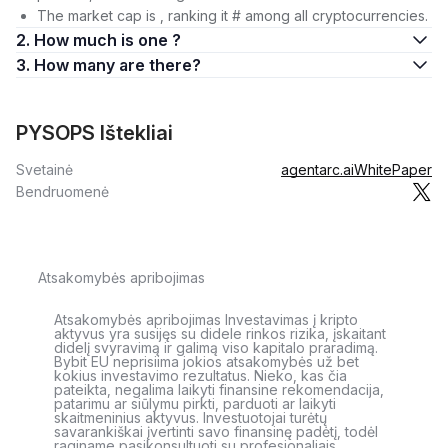
The market cap is , ranking it # among all cryptocurrencies.
2. How much is one ?
3. How many are there?
PYSOPS Ištekliai
Svetainė
agentarc.ai
WhitePaper
Bendruomenė
Atsakomybės apribojimas
Atsakomybės apribojimas Investavimas į kripto
aktyvus yra susijęs su didele rinkos rizika, įskaitant
didelį svyravimą ir galimą viso kapitalo praradimą.
Bybit EU neprisiima jokios atsakomybės už bet
kokius investavimo rezultatus. Nieko, kas čia
pateikta, negalima laikyti finansine rekomendacija,
patarimu ar siūlymu pirkti, parduoti ar laikyti
skaitmeninius aktyvus. Investuotojai turėtų
savarankiškai įvertinti savo finansinę padėtį, todėl
raginame pasikonsultuoti su profesionaliais