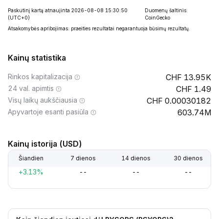
Paskutinį kartą atnaujinta 2026-08-08 15:30:50
Duomenų šaltinis:
(UTC+0)
CoinGecko
Atsakomybės apribojimas: praeities rezultatai negarantuoja būsimų rezultatų.
Kainų statistika
Rinkos kapitalizacija
13.95K
24 val. apimtis
1.49
Visų laikų aukščiausia
0.00030182
Apyvartoje esanti pasiūla
603.74M
Kainų istorija (USD)
Šiandien
7 dienos
14 dienos
30 dienos
+3.13%
--
--
--