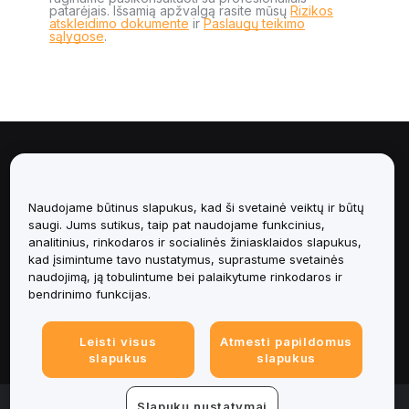
patarėjais. Išsamią apžvalgą rasite mūsų
Rizikos
atskleidimo dokumente
ir
Paslaugų teikimo
sąlygose
.
Apie
Paslaugos
Naudojame būtinus slapukus, kad ši svetainė veiktų ir būtų
saugi. Jums sutikus, taip pat naudojame funkcinius,
analitinius, rinkodaros ir socialinės žiniasklaidos slapukus,
Pagalba
kad įsimintume tavo nustatymus, suprastume svetainės
naudojimą, ją tobulintume bei palaikytume rinkodaros ir
Produktai
bendrinimo funkcijas.
Teisinė informacija
Leisti visus
Atmesti papildomus
slapukus
slapukus
© 2025-2026 Bybit.eu. Visos teisės saugomos.
Slapukų nustatymai