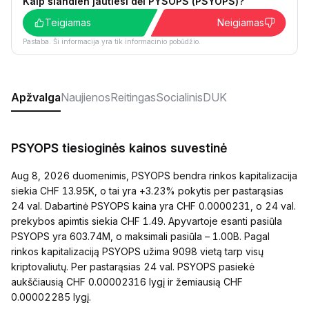
Kaip šiandien jautiesi dėl PYSOPS (PSYOPS)?
Teigiamas
Neigiamas
Pastaba. Ši informacija yra tik informacinio pobūdžio.
Apžvalga
Naujienos
Reitingas
Socialinis
DUK
PSYOPS tiesioginės kainos suvestinė
Aug 8, 2026 duomenimis, PSYOPS bendra rinkos kapitalizacija
siekia CHF 13.95K, o tai yra +3.23% pokytis per pastarąsias
24 val. Dabartinė PSYOPS kaina yra CHF 0.0000231, o 24 val.
prekybos apimtis siekia CHF 1.49. Apyvartoje esanti pasiūla
PSYOPS yra 603.74M, o maksimali pasiūla – 1.00B. Pagal
rinkos kapitalizaciją PSYOPS užima 9098 vietą tarp visų
kriptovaliutų. Per pastarąsias 24 val. PSYOPS pasiekė
aukščiausią CHF 0.00002316 lygį ir žemiausią CHF
0.00002285 lygį.