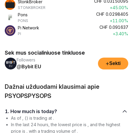
CHF
0.03150095
StonkBroker
+45.00%
STONKBROKER
CHF
0.0298405
Pons
+11.00%
PONS
CHF
0.091637
Pi Network
+3.40%
PI
Sek mus socialiniuose tinkluose
Followers
+
Sekti
@Bybit EU
Dažnai užduodami klausimai apie
PSYOPSPYSOPS
1. How much is today?
As of , () is trading at .
In the last 24 hours, the lowest price is , and the highest
price is , with a trading volume of .