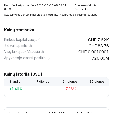
Paskutinį kartą atnaujinta 2026-08-08 08:59:01
Duomenų šaltinis:
(UTC+0)
CoinGecko
Atsakomybės apribojimas: praeities rezultatai negarantuoja būsimų rezultatų.
Kainų statistika
Rinkos kapitalizacija
7.62K
24 val. apimtis
83.76
Visų laikų aukščiausia
0.0010001
Apyvartoje esanti pasiūla
726.09M
Kainų istorija (USD)
Šiandien
7 dienos
14 dienos
30 dienos
+1.46%
--
-7.36%
--