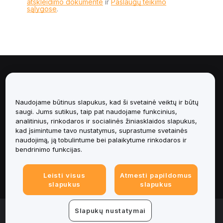
atskleidimo dokumente
ir
Paslaugų teikimo
sąlygose
.
Apie
Paslaugos
Naudojame būtinus slapukus, kad ši svetainė veiktų ir būtų
saugi. Jums sutikus, taip pat naudojame funkcinius,
analitinius, rinkodaros ir socialinės žiniasklaidos slapukus,
Pagalba
kad įsimintume tavo nustatymus, suprastume svetainės
naudojimą, ją tobulintume bei palaikytume rinkodaros ir
Produktai
bendrinimo funkcijas.
Teisinė informacija
Leisti visus
Atmesti papildomus
slapukus
slapukus
© 2025-2026 Bybit.eu. Visos teisės saugomos.
Slapukų nustatymai