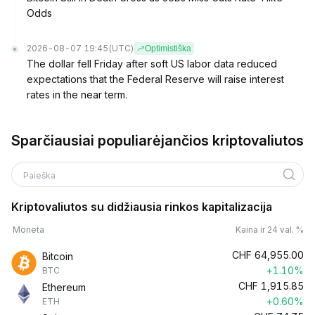
Odds
2026-08-07 19:45
(UTC)
Optimistiška
The dollar fell Friday after soft US labor data reduced
expectations that the Federal Reserve will raise interest
rates in the near term.
Sparčiausiai populiarėjančios kriptovaliutos
Paieška
Kriptovaliutos su didžiausia rinkos kapitalizacija
Moneta
Kaina ir 24 val. %
CHF
64,955.00
Bitcoin
+1.10%
BTC
CHF
1,915.85
Ethereum
+0.60%
ETH