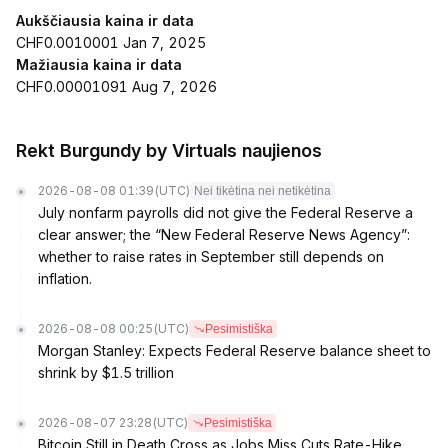
Aukščiausia kaina ir data
CHF0.0010001 Jan 7, 2025
Mažiausia kaina ir data
CHF0.00001091 Aug 7, 2026
Rekt Burgundy by Virtuals naujienos
2026-08-08 01:39
(UTC)
Nei tikėtina nei netikėtina
July nonfarm payrolls did not give the Federal Reserve a
clear answer; the “New Federal Reserve News Agency”:
whether to raise rates in September still depends on
inflation.
2026-08-08 00:25
(UTC)
Pesimistiška
Morgan Stanley: Expects Federal Reserve balance sheet to
shrink by $1.5 trillion
2026-08-07 23:28
(UTC)
Pesimistiška
Bitcoin Still in Death Cross as Jobs Miss Cuts Rate-Hike