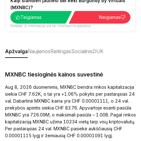
Kaip šiandien jautiesi dėl Rekt Burgundy by Virtuals
(MXNBC)?
Teigiamas
Neigiamas
Pastaba. Ši informacija yra tik informacinio pobūdžio.
Apžvalga
Naujienos
Reitingas
Socialinis
DUK
MXNBC tiesioginės kainos suvestinė
Aug 8, 2026 duomenimis, MXNBC bendra rinkos kapitalizacija
siekia CHF 7.62K, o tai yra +1.06% pokytis per pastarąsias 24
val. Dabartinė MXNBC kaina yra CHF 0.00001111, o 24 val.
prekybos apimtis siekia CHF 83.76. Apyvartoje esanti pasiūla
MXNBC yra 726.09M, o maksimali pasiūla – 1.00B. Pagal rinkos
kapitalizaciją MXNBC užima 10234 vietą tarp visų kriptovaliutų.
Per pastarąsias 24 val. MXNBC pasiekė aukščiausią CHF
0.00001115 lygį ir žemiausią CHF 0.00001091 lygį.