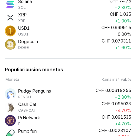
CHF
74.75
Solana
+2.80%
SOL
CHF
1.035
XRP
+1.00%
XRP
CHF
0.999915
USD1
0.00%
USD1
CHF
0.070311
Dogecoin
+1.60%
DOGE
Populiariausios monetos
Moneta
Kaina ir 24 val. %
CHF
0.00619255
Pudgy Penguins
+2.80%
PENGU
CHF
0.095038
Cash Cat
-4.70%
CASHCAT
CHF
0.091535
Pi Network
+4.70%
PI
CHF
0.0023107
Pump.fun