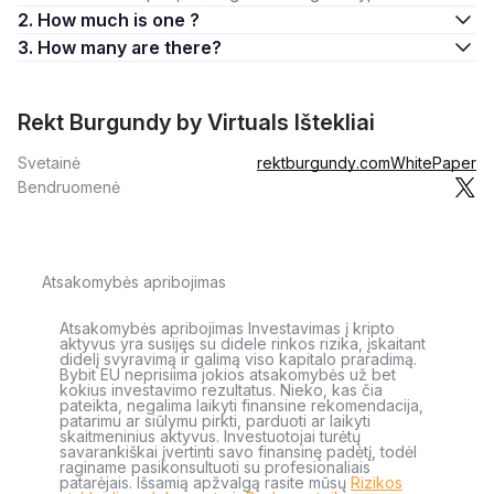
2. How much is one ?
3. How many are there?
Rekt Burgundy by Virtuals Ištekliai
Svetainė
rektburgundy.com
WhitePaper
Bendruomenė
Atsakomybės apribojimas
Atsakomybės apribojimas Investavimas į kripto
aktyvus yra susijęs su didele rinkos rizika, įskaitant
didelį svyravimą ir galimą viso kapitalo praradimą.
Bybit EU neprisiima jokios atsakomybės už bet
kokius investavimo rezultatus. Nieko, kas čia
pateikta, negalima laikyti finansine rekomendacija,
patarimu ar siūlymu pirkti, parduoti ar laikyti
skaitmeninius aktyvus. Investuotojai turėtų
savarankiškai įvertinti savo finansinę padėtį, todėl
raginame pasikonsultuoti su profesionaliais
patarėjais. Išsamią apžvalgą rasite mūsų
Rizikos