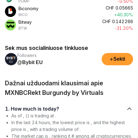
-0.50%
PUMP
CHF
0.05665
Biconomy
+40.30%
BICO
CHF
0.142266
Bitway
-31.20%
BTW
Sek mus socialiniuose tinkluose
Followers
+
Sekti
@Bybit EU
Dažnai užduodami klausimai apie
MXNBCRekt Burgundy by Virtuals
1. How much is today?
As of , () is trading at .
In the last 24 hours, the lowest price is , and the highest
price is , with a trading volume of .
The market cap is , ranking it # among all cryptocurrencies.