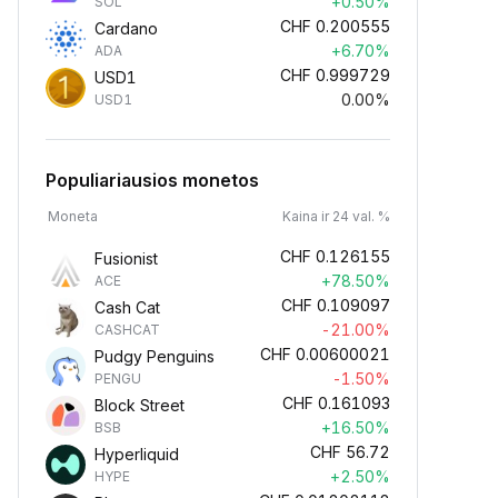
+0.50%
SOL
CHF
0.200555
Cardano
+6.70%
ADA
CHF
0.999729
USD1
0.00%
USD1
Populiariausios monetos
Moneta
Kaina ir 24 val. %
CHF
0.126155
Fusionist
+78.50%
ACE
CHF
0.109097
Cash Cat
-21.00%
CASHCAT
CHF
0.00600021
Pudgy Penguins
-1.50%
PENGU
CHF
0.161093
Block Street
+16.50%
BSB
CHF
56.72
Hyperliquid
+2.50%
HYPE