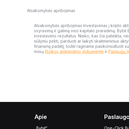
Atsakomybės apribojimas
Atsakomybės apribojimas Investavimas į kripto aktyv
svyravimą ir galimą viso kapitalo praradimą. Bybit
investavimo rezultatus. Nieko, kas čia pateikta, ne
siūlymu pirkti, parduoti ar laikyti skaitmeninius akt
finansinę padėtį, todėl raginame pasikonsultuoti su
mūsų
Rizikos atskleidimo dokumente
ir
Paslaugų t
Apie
Paslaug
„Bybit“
One-Click B