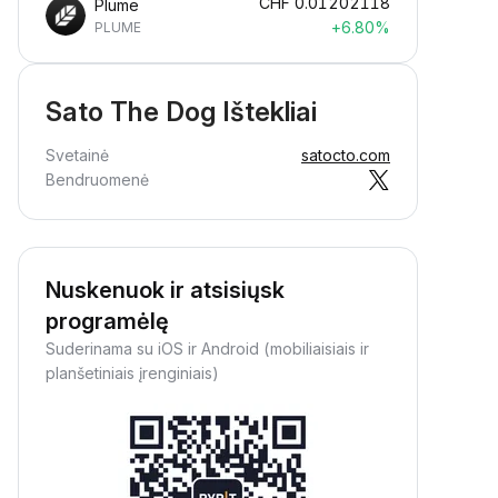
CHF
0.01202118
Plume
+6.80%
PLUME
Sato The Dog Ištekliai
Svetainė
satocto.com
Bendruomenė
Nuskenuok ir atsisiųsk
programėlę
Suderinama su iOS ir Android (mobiliaisiais ir
planšetiniais įrenginiais)