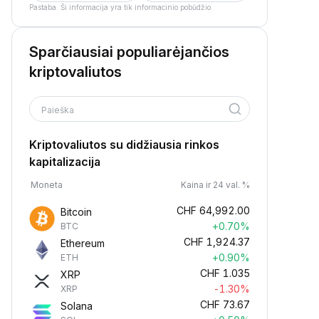
Pastaba. Ši informacija yra tik informacinio pobūdžio.
Sparčiausiai populiarėjančios
kriptovaliutos
Paieška
Kriptovaliutos su didžiausia rinkos
kapitalizacija
Moneta
Kaina ir 24 val. %
CHF
64,992.00
Bitcoin
+0.70%
BTC
CHF
1,924.37
Ethereum
+0.90%
ETH
CHF
1.035
XRP
-1.30%
XRP
CHF
73.67
Solana