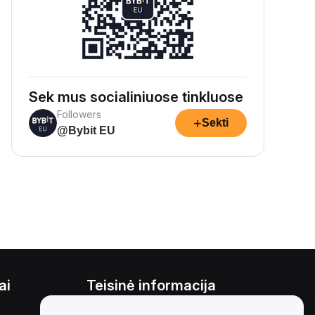
Sek mus socialiniuose tinkluose
Followers
+
Sekti
@Bybit EU
ai
Teisinė informacija
Interesų konfliktų politika