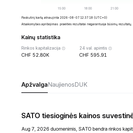
Paskutinį kartą atnaujinta 2026-08-07 12:37:18
(UTC+0)
Atsakomybės apribojimas: praeities rezultatai negarantuoja būsimų rezultatų.
Kainų statistika
Rinkos kapitalizacija
24 val. apimtis
52.80K
595.91
Apžvalga
Naujienos
DUK
SATO tiesioginės kainos suvestin
Aug 7, 2026 duomenimis, SATO bendra rinkos kapita