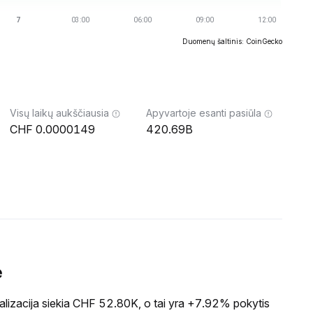
Duomenų šaltinis: CoinGecko
Visų laikų aukščiausia
Apyvartoje esanti pasiūla
0.0000149
420.69B
ė
lizacija siekia CHF 52.80K, o tai yra +7.92% pokytis