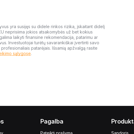
us yra susijęs su didele rinkos rizika, įskaitant didelį
 EU neprisiima jokios atsakomybės už bet kokius
galima laikyti finansine rekomendacija, patarimu ar
yvus. Investuotojai turėtų savarankiškai įvertinti savo
 profesionaliais patarėjais. Išsamią apžvalgą rasite
eikimo sąlygose
.
os
Pagalba
Produkt
uy
Pateikti prašymą
Sandoris