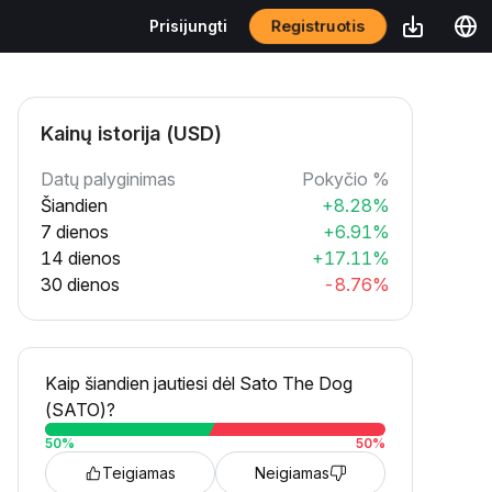
Registruotis
Prisijungti
Kainų istorija (USD)
Datų palyginimas
Pokyčio %
Šiandien
+8.28%
7 dienos
+6.91%
14 dienos
+17.11%
30 dienos
-8.76%
Kaip šiandien jautiesi dėl Sato The Dog
(SATO)?
50
%
50
%
Teigiamas
Neigiamas