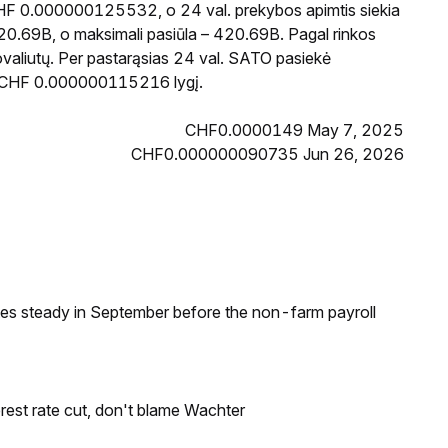
CHF 0.000000125532, o 24 val. prekybos apimtis siekia
0.69B, o maksimali pasiūla – 420.69B. Pagal rinkos
ovaliutų. Per pastarąsias 24 val. SATO pasiekė
ą CHF 0.000000115216 lygį.
CHF0.0000149 May 7, 2025
CHF0.000000090735 Jun 26, 2026
ates steady in September before the non-farm payroll
rest rate cut, don't blame Wachter