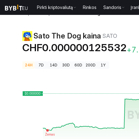
Pirkti kriptovaliutą
Rinkos
Sandoris
Įran
Kriptovaliutų kainos
Sato The Dog kaina SATO
Sato The Dog kaina
SATO
CHF0.000000125532
+7
24H
7D
14D
30D
60D
200D
1Y