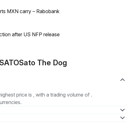
orts MXN carry – Rabobank
ection after US NFP release
e SATOSato The Dog
highest price is , with a trading volume of .
urrencies.