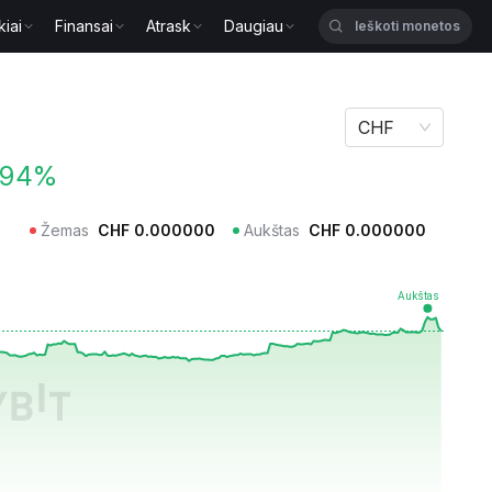
kiai
Finansai
Atrask
Daugiau
CHF
.94%
Žemas
CHF
0.000000
Aukštas
CHF
0.000000