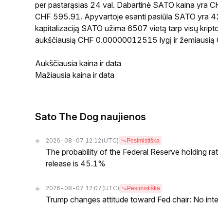
per pastarąsias 24 val. Dabartinė SATO kaina yra 
CHF 595.91. Apyvartoje esanti pasiūla SATO yra 42
kapitalizaciją SATO užima 6507 vietą tarp visų kript
aukščiausią CHF 0.00000012515 lygį ir žemiausi
Aukščiausia kaina ir data
Mažiausia kaina ir data
Sato The Dog naujienos
2026-08-07 12:12
(UTC)
Pesimistiška
The probability of the Federal Reserve holding r
release is 45.1%
2026-08-07 12:07
(UTC)
Pesimistiška
Trump changes attitude toward Fed chair: No inte