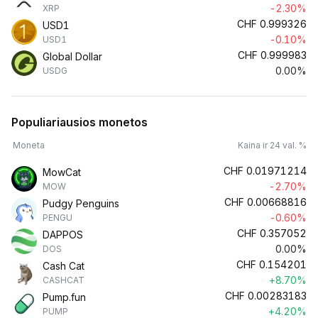
-2.30%
XRP
CHF
0.999326
USD1
-0.10%
USD1
CHF
0.999983
Global Dollar
0.00%
USDG
Populiariausios monetos
Moneta
Kaina ir 24 val. %
CHF
0.01971214
MowCat
-2.70%
MOW
CHF
0.00668816
Pudgy Penguins
-0.60%
PENGU
CHF
0.357052
DAPPOS
0.00%
DOS
CHF
0.154201
Cash Cat
+8.70%
CASHCAT
CHF
0.00283183
Pump.fun
+4.20%
PUMP