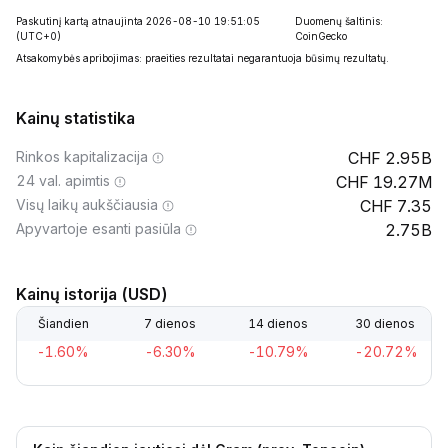
Paskutinį kartą atnaujinta 2026-08-10 19:51:05
Duomenų šaltinis:
(UTC+0)
CoinGecko
Atsakomybės apribojimas: praeities rezultatai negarantuoja būsimų rezultatų.
Kainų statistika
Rinkos kapitalizacija
2.95B
24 val. apimtis
19.27M
Visų laikų aukščiausia
7.35
Apyvartoje esanti pasiūla
2.75B
Kainų istorija (USD)
Šiandien
7 dienos
14 dienos
30 dienos
-1.60%
-6.30%
-10.79%
-20.72%