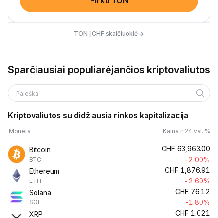
Pirkti TON
→
TON į CHF skaičiuoklė
Sparčiausiai populiarėjančios kriptovaliutos
Paieška
Kriptovaliutos su didžiausia rinkos kapitalizacija
Moneta
Kaina ir 24 val. %
CHF
63,963.00
Bitcoin
-2.00%
BTC
CHF
1,876.91
Ethereum
-2.60%
ETH
CHF
76.12
Solana
-1.80%
SOL
CHF
1.021
XRP