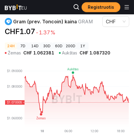
Registruotis
Kriptovaliutų kainos
Gram (prev. Toncoin) kaina GRAM
Gram (prev. Toncoin) kaina
GRAM
CHF
CHF1.07
-1.37%
24H
7D
14D
30D
60D
200D
1Y
Žemas
CHF
1.062381
Aukštas
CHF
1.087320