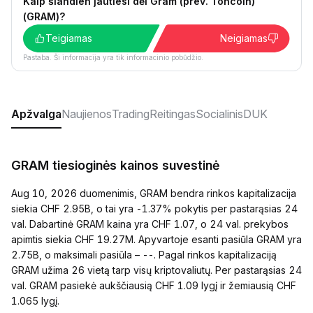
Kaip šiandien jautiesi dėl Gram (prev. Toncoin)
(GRAM)?
Teigiamas
Neigiamas
Pastaba. Ši informacija yra tik informacinio pobūdžio.
Apžvalga
Naujienos
Trading
Reitingas
Socialinis
DUK
GRAM tiesioginės kainos suvestinė
Aug 10, 2026 duomenimis, GRAM bendra rinkos kapitalizacija
siekia CHF 2.95B, o tai yra -1.37% pokytis per pastarąsias 24
val. Dabartinė GRAM kaina yra CHF 1.07, o 24 val. prekybos
apimtis siekia CHF 19.27M. Apyvartoje esanti pasiūla GRAM yra
2.75B, o maksimali pasiūla – --. Pagal rinkos kapitalizaciją
GRAM užima 26 vietą tarp visų kriptovaliutų. Per pastarąsias 24
val. GRAM pasiekė aukščiausią CHF 1.09 lygį ir žemiausią CHF
1.065 lygį.