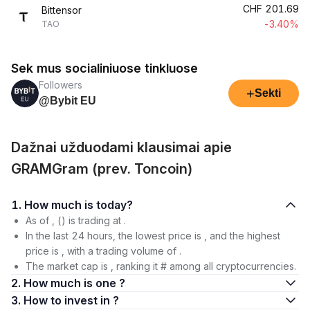
CHF
201.69
Bittensor
-3.40%
TAO
Sek mus socialiniuose tinkluose
Followers
+
Sekti
@Bybit EU
Dažnai užduodami klausimai apie
GRAMGram (prev. Toncoin)
1. How much is today?
As of , () is trading at .
In the last 24 hours, the lowest price is , and the highest
price is , with a trading volume of .
The market cap is , ranking it # among all cryptocurrencies.
2. How much is one ?
3. How to invest in ?