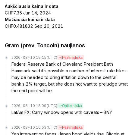
Aukščiausia kaina ir data
CHF7.35 Jun 14, 2024
Mažiausia kaina ir data
CHF0.481832 Sep 20, 2021
Gram (prev. Toncoin) naujienos
2026-08-10 19:15
(UTC)
Pesimistiška
Federal Reserve Bank of Cleveland President Beth
Hammack said it’s possible a number of interest rate hikes
may be needed to bring inflation down to the central
bank’s 2% target, but she does not want to prejudge what
the end point will be.
2026-08-10 18:09
(UTC)
Optimistiška
LatAm FX: Carry window opens with caveats – BNY
2026-08-10 16:53
(UTC)
Pesimistiška
Yen intervention fades; Japan bond yields rise, Bitcoin at