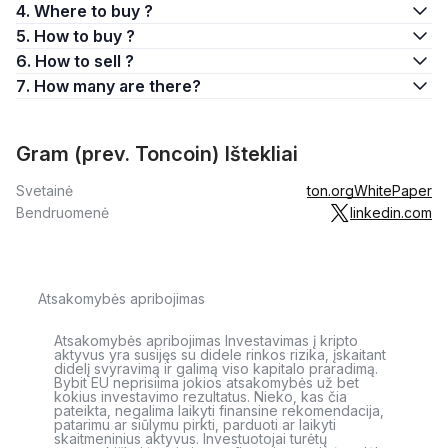
4. Where to buy ?
5. How to buy ?
6. How to sell ?
7. How many are there?
Gram (prev. Toncoin) Ištekliai
Svetainė
ton.org
WhitePaper
Bendruomenė
linkedin.com
Atsakomybės apribojimas
Atsakomybės apribojimas Investavimas į kripto
aktyvus yra susijęs su didele rinkos rizika, įskaitant
didelį svyravimą ir galimą viso kapitalo praradimą.
Bybit EU neprisiima jokios atsakomybės už bet
kokius investavimo rezultatus. Nieko, kas čia
pateikta, negalima laikyti finansine rekomendacija,
patarimu ar siūlymu pirkti, parduoti ar laikyti
skaitmeninius aktyvus. Investuotojai turėtų