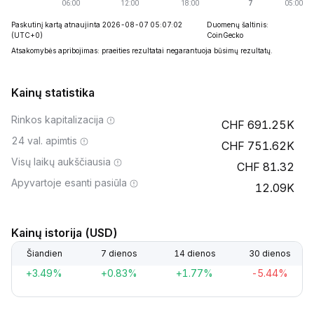
Paskutinį kartą atnaujinta 2026-08-07 05:07:02
Duomenų šaltinis:
(UTC+0)
CoinGecko
Atsakomybės apribojimas: praeities rezultatai negarantuoja būsimų rezultatų.
Kainų statistika
Rinkos kapitalizacija
691.25K
24 val. apimtis
751.62K
Visų laikų aukščiausia
81.32
Apyvartoje esanti pasiūla
12.09K
Kainų istorija (USD)
Šiandien
7 dienos
14 dienos
30 dienos
+3.49%
+0.83%
+1.77%
-5.44%