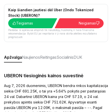
Kaip šiandien jautiesi dėl Uber (Ondo Tokenized
Stock) (UBERON)?
Teigiamas
Neigiamas
Pastaba: ši apklausa atspindi tik naudotojų nuomonę ir nėra finansinė
rekomendacija. Bybit EU jai nepritaria ir ji nėra skirta ateities rezultatams
prognozuoti.
Apžvalga
Naujienos
Reitingas
Socialinis
DUK
UBERON tiesioginės kainos suvestinė
Aug 7, 2026 duomenimis, UBERON bendra rinkos kapitalizacija
siekia CHF 691.25K, o tai yra +5.64% pokytis per pastarąsias
24 val. Dabartinė UBERON kaina yra CHF 57.19, o 24 val.
prekybos apimtis siekia CHF 751.62K. Apyvartoje esanti
pasiūla UBERON yra 12.09K, o maksimali pasiūla – --. Pagal