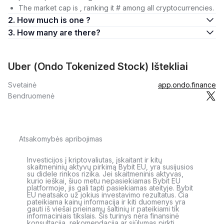
The market cap is , ranking it # among all cryptocurrencies.
2. How much is one ?
3. How many are there?
Uber (Ondo Tokenized Stock) Ištekliai
Svetainė
app.ondo.finance
Bendruomenė
Atsakomybės apribojimas
Investicijos į kriptovaliutas, įskaitant ir kitų
skaitmeninių aktyvų pirkimą Bybit EU, yra susijusios
su didele rinkos rizika. Jei skaitmeninis aktyvas,
kurio ieškai, šiuo metu nepasiekiamas Bybit EU
platformoje, jis gali tapti pasiekiamas ateityje. Bybit
EU neatsako už jokius investavimo rezultatus. Čia
pateikiama kainų informacija ir kiti duomenys yra
gauti iš viešai prieinamų šaltinių ir pateikiami tik
informaciniais tikslais. Šis turinys nėra finansinė
konsultacija, rekomendacija ar siūlymas pirkti,