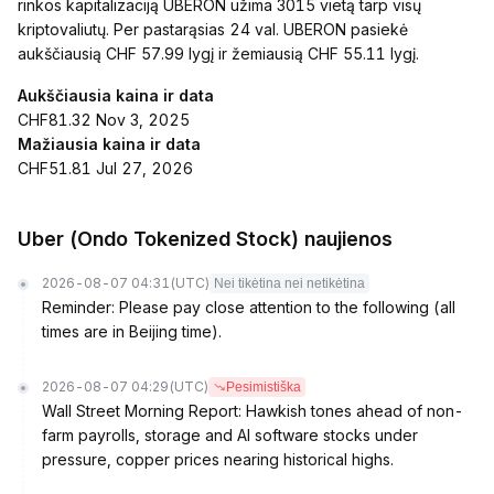
rinkos kapitalizaciją UBERON užima 3015 vietą tarp visų
kriptovaliutų. Per pastarąsias 24 val. UBERON pasiekė
aukščiausią CHF 57.99 lygį ir žemiausią CHF 55.11 lygį.
Aukščiausia kaina ir data
CHF81.32 Nov 3, 2025
Mažiausia kaina ir data
CHF51.81 Jul 27, 2026
Uber (Ondo Tokenized Stock) naujienos
2026-08-07 04:31
(UTC)
Nei tikėtina nei netikėtina
Reminder: Please pay close attention to the following (all
times are in Beijing time).
2026-08-07 04:29
(UTC)
Pesimistiška
Wall Street Morning Report: Hawkish tones ahead of non-
farm payrolls, storage and AI software stocks under
pressure, copper prices nearing historical highs.