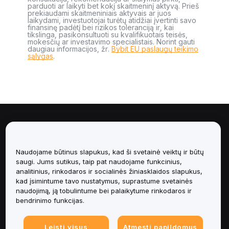
parduoti ar laikyti bet kokį skaitmeninį aktyvą. Prieš
prekiaudami skaitmeniniais aktyvais ar juos
laikydami, investuotojai turėtų atidžiai įvertinti savo
finansinę padėtį bei rizikos toleranciją ir, kai
tikslinga, pasikonsultuoti su kvalifikuotais teisės,
mokesčių ar investavimo specialistais. Norint gauti
daugiau informacijos, žr.
Bybit EU paslaugų teikimo
sąlygas
.
Apie
Paslaugos
Naudojame būtinus slapukus, kad ši svetainė veiktų ir būtų
saugi. Jums sutikus, taip pat naudojame funkcinius,
analitinius, rinkodaros ir socialinės žiniasklaidos slapukus,
Pagalba
kad įsimintume tavo nustatymus, suprastume svetainės
naudojimą, ją tobulintume bei palaikytume rinkodaros ir
Produktai
bendrinimo funkcijas.
Teisinė informacija
Leisti visus
Atmesti papildomus