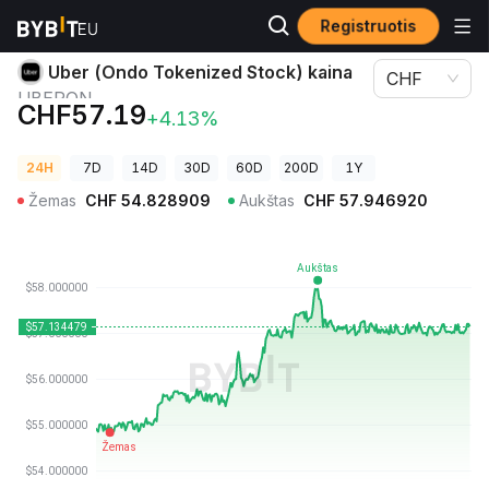
Registruotis
Kriptovaliutų kainos
Uber (Ondo Tokenized Stock) kaina UBERON
Uber (Ondo Tokenized Stock) kaina
CHF
UBERON
CHF57.19
+4.13%
24H
7D
14D
30D
60D
200D
1Y
Žemas
CHF
54.828909
Aukštas
CHF
57.946920