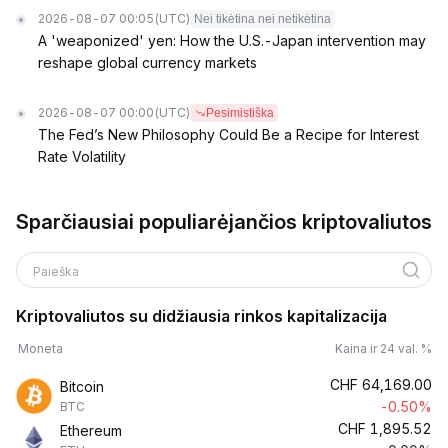
2026-08-07 00:05
(UTC)
Nei tikėtina nei netikėtina
A 'weaponized' yen: How the U.S.-Japan intervention may
reshape global currency markets
2026-08-07 00:00
(UTC)
Pesimistiška
The Fed’s New Philosophy Could Be a Recipe for Interest
Rate Volatility
Sparčiausiai populiarėjančios kriptovaliutos
Paieška
Kriptovaliutos su didžiausia rinkos kapitalizacija
Moneta
Kaina ir 24 val. %
CHF
64,169.00
Bitcoin
-0.50%
BTC
CHF
1,895.52
Ethereum