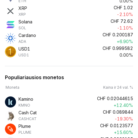
0.00%
ETH
CHF
1.02
XRP
-2.10%
XRP
CHF
72.62
Solana
-1.10%
SOL
CHF
0.200187
Cardano
+6.90%
ADA
CHF
0.999582
USD1
0.00%
USD1
Populiariausios monetos
Moneta
Kaina ir 24 val. %
CHF
0.02044615
Kamino
+12.40%
KMNO
CHF
0.089844
Cash Cat
-19.30%
CASHCAT
CHF
0.0123577
Plume
+15.60%
PLUME