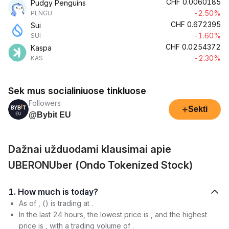
CHF
0.0060185
Pudgy Penguins
-2.50%
PENGU
CHF
0.672395
Sui
-1.60%
SUI
CHF
0.0254372
Kaspa
-2.30%
KAS
Sek mus socialiniuose tinkluose
Followers
+
Sekti
@Bybit EU
Dažnai užduodami klausimai apie
UBERONUber (Ondo Tokenized Stock)
1. How much is today?
As of , () is trading at .
In the last 24 hours, the lowest price is , and the highest
price is , with a trading volume of .