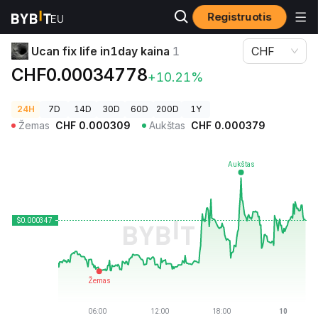
Registruotis
Kriptovaliutų kainos
Ucan fix life in1day kaina 1
Ucan fix life in1day kaina
1
CHF
CHF0.00034778
+10.21%
24H
7D
14D
30D
60D
200D
1Y
Žemas
CHF
0.000309
Aukštas
CHF
0.000379