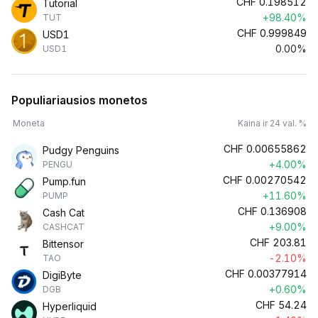
CHF
0.198512
Tutorial
+98.40%
TUT
CHF
0.999849
USD1
0.00%
USD1
Populiariausios monetos
Moneta
Kaina ir 24 val. %
CHF
0.00655862
Pudgy Penguins
+4.00%
PENGU
CHF
0.00270542
Pump.fun
+11.60%
PUMP
CHF
0.136908
Cash Cat
+9.00%
CASHCAT
CHF
203.81
Bittensor
-2.10%
TAO
CHF
0.00377914
DigiByte
+0.60%
DGB
CHF
54.24
Hyperliquid