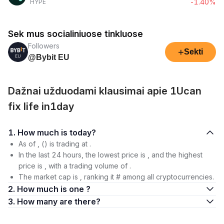
-1.40%
HYPE
Sek mus socialiniuose tinkluose
Followers
+
Sekti
@Bybit EU
Dažnai užduodami klausimai apie 1Ucan
fix life in1day
1. How much is today?
As of , () is trading at .
In the last 24 hours, the lowest price is , and the highest
price is , with a trading volume of .
The market cap is , ranking it # among all cryptocurrencies.
2. How much is one ?
3. How many are there?