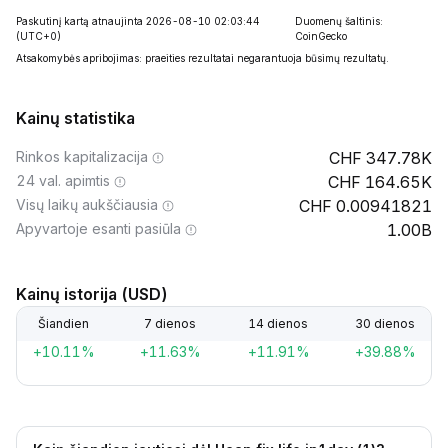
Paskutinį kartą atnaujinta 2026-08-10 02:03:44
Duomenų šaltinis:
(UTC+0)
CoinGecko
Atsakomybės apribojimas: praeities rezultatai negarantuoja būsimų rezultatų.
Kainų statistika
Rinkos kapitalizacija
347.78K
24 val. apimtis
164.65K
Visų laikų aukščiausia
0.00941821
Apyvartoje esanti pasiūla
1.00B
Kainų istorija (USD)
Šiandien
7 dienos
14 dienos
30 dienos
+10.11%
+11.63%
+11.91%
+39.88%