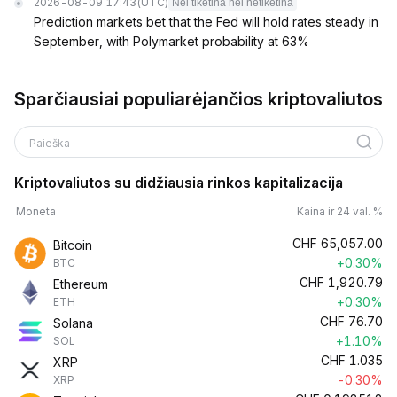
2026-08-09 17:43
(UTC)
Nei tikėtina nei netikėtina
Prediction markets bet that the Fed will hold rates steady in
September, with Polymarket probability at 63%
Sparčiausiai populiarėjančios kriptovaliutos
Paieška
Kriptovaliutos su didžiausia rinkos kapitalizacija
Moneta
Kaina ir 24 val. %
CHF
65,057.00
Bitcoin
+0.30%
BTC
CHF
1,920.79
Ethereum
+0.30%
ETH
CHF
76.70
Solana
+1.10%
SOL
CHF
1.035
XRP
-0.30%
XRP