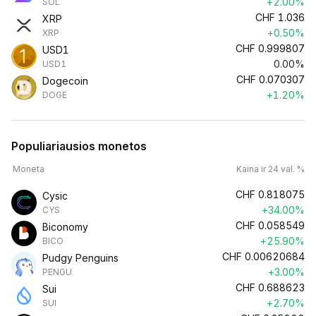
+2.00%
SOL
CHF
1.036
XRP
+0.50%
XRP
CHF
0.999807
USD1
0.00%
USD1
CHF
0.070307
Dogecoin
+1.20%
DOGE
Populiariausios monetos
Moneta
Kaina ir 24 val. %
CHF
0.818075
Cysic
+34.00%
CYS
CHF
0.058549
Biconomy
+25.90%
BICO
CHF
0.00620684
Pudgy Penguins
+3.00%
PENGU
CHF
0.688623
Sui
+2.70%
SUI