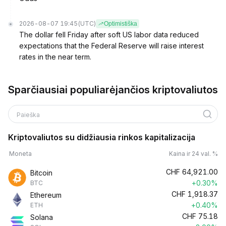
2026-08-07 19:45
(UTC)
Optimistiška
The dollar fell Friday after soft US labor data reduced
expectations that the Federal Reserve will raise interest
rates in the near term.
Sparčiausiai populiarėjančios kriptovaliutos
Paieška
Kriptovaliutos su didžiausia rinkos kapitalizacija
Moneta
Kaina ir 24 val. %
CHF
64,921.00
Bitcoin
+0.30%
BTC
CHF
1,918.37
Ethereum
+0.40%
ETH
CHF
75.18
Solana