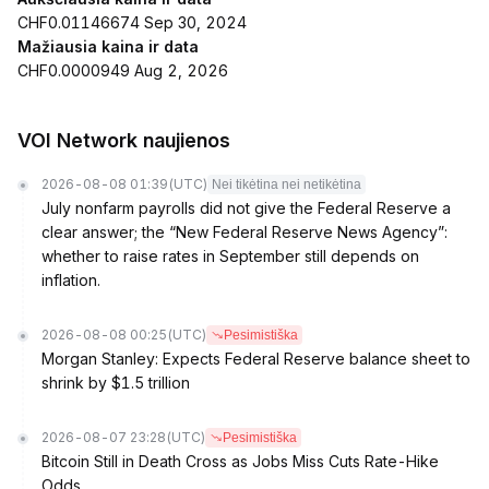
CHF0.01146674 Sep 30, 2024
Mažiausia kaina ir data
CHF0.0000949 Aug 2, 2026
VOI Network naujienos
2026-08-08 01:39
(UTC)
Nei tikėtina nei netikėtina
July nonfarm payrolls did not give the Federal Reserve a
clear answer; the “New Federal Reserve News Agency”:
whether to raise rates in September still depends on
inflation.
2026-08-08 00:25
(UTC)
Pesimistiška
Morgan Stanley: Expects Federal Reserve balance sheet to
shrink by $1.5 trillion
2026-08-07 23:28
(UTC)
Pesimistiška
Bitcoin Still in Death Cross as Jobs Miss Cuts Rate-Hike
Odds