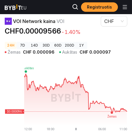
Registruotis
Kriptovaliutų kainos
VOI Network kaina VOI
VOI Network kaina
VOI
CHF
CHF0.00009566
-1.40%
24H
7D
14D
30D
60D
200D
1Y
Žemas
CHF
0.000096
Aukštas
CHF
0.000097