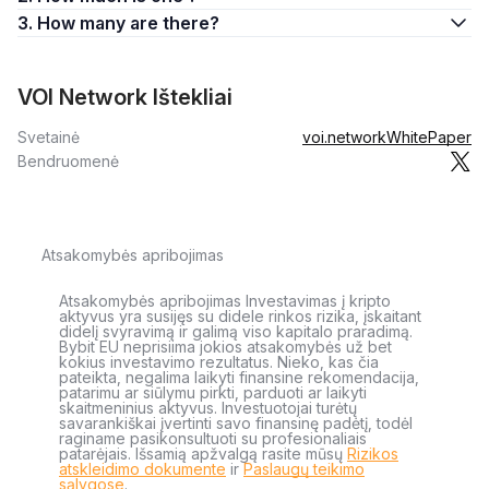
3. How many are there?
VOI Network Ištekliai
Svetainė
voi.network
WhitePaper
Bendruomenė
Atsakomybės apribojimas
Atsakomybės apribojimas Investavimas į kripto
aktyvus yra susijęs su didele rinkos rizika, įskaitant
didelį svyravimą ir galimą viso kapitalo praradimą.
Bybit EU neprisiima jokios atsakomybės už bet
kokius investavimo rezultatus. Nieko, kas čia
pateikta, negalima laikyti finansine rekomendacija,
patarimu ar siūlymu pirkti, parduoti ar laikyti
skaitmeninius aktyvus. Investuotojai turėtų
savarankiškai įvertinti savo finansinę padėtį, todėl
raginame pasikonsultuoti su profesionaliais
patarėjais. Išsamią apžvalgą rasite mūsų
Rizikos
atskleidimo dokumente
ir
Paslaugų teikimo
sąlygose
.