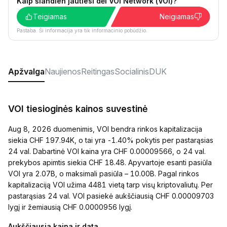
Kaip šiandien jautiesi dėl VOI Network (VOI)?
Teigiamas
Neigiamas
Pastaba. Ši informacija yra tik informacinio pobūdžio.
Apžvalga
Naujienos
Reitingas
Socialinis
DUK
VOI tiesioginės kainos suvestinė
Aug 8, 2026 duomenimis, VOI bendra rinkos kapitalizacija
siekia CHF 197.94K, o tai yra -1.40% pokytis per pastarąsias
24 val. Dabartinė VOI kaina yra CHF 0.00009566, o 24 val.
prekybos apimtis siekia CHF 18.48. Apyvartoje esanti pasiūla
VOI yra 2.07B, o maksimali pasiūla – 10.00B. Pagal rinkos
kapitalizaciją VOI užima 4481 vietą tarp visų kriptovaliutų. Per
pastarąsias 24 val. VOI pasiekė aukščiausią CHF 0.00009703
lygį ir žemiausią CHF 0.0000956 lygį.
Aukščiausia kaina ir data