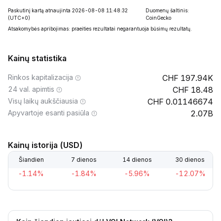
Paskutinį kartą atnaujinta 2026-08-08 11:48:32
Duomenų šaltinis:
(UTC+0)
CoinGecko
Atsakomybės apribojimas: praeities rezultatai negarantuoja būsimų rezultatų.
Kainų statistika
Rinkos kapitalizacija
197.94K
24 val. apimtis
18.48
Visų laikų aukščiausia
0.01146674
Apyvartoje esanti pasiūla
2.07B
Kainų istorija (USD)
Šiandien
7 dienos
14 dienos
30 dienos
-1.14%
-1.84%
-5.96%
-12.07%