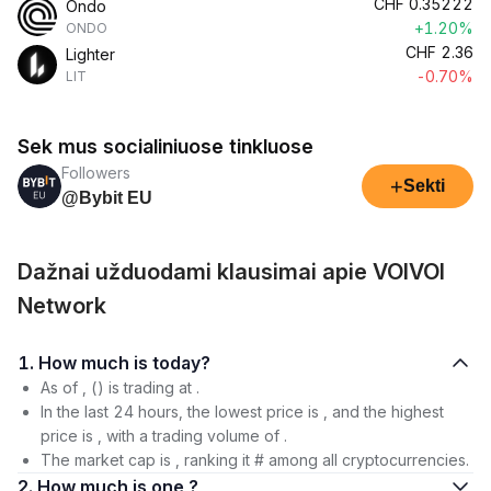
CHF
0.35222
Ondo
+1.20%
ONDO
CHF
2.36
Lighter
-0.70%
LIT
Sek mus socialiniuose tinkluose
Followers
+
Sekti
@Bybit EU
Dažnai užduodami klausimai apie VOIVOI
Network
1. How much is today?
As of , () is trading at .
In the last 24 hours, the lowest price is , and the highest
price is , with a trading volume of .
The market cap is , ranking it # among all cryptocurrencies.
2. How much is one ?