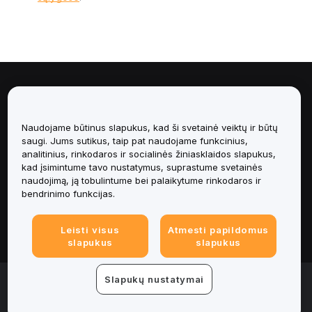
Apie
Paslaugos
Naudojame būtinus slapukus, kad ši svetainė veiktų ir būtų
saugi. Jums sutikus, taip pat naudojame funkcinius,
analitinius, rinkodaros ir socialinės žiniasklaidos slapukus,
Pagalba
kad įsimintume tavo nustatymus, suprastume svetainės
naudojimą, ją tobulintume bei palaikytume rinkodaros ir
Produktai
bendrinimo funkcijas.
Teisinė informacija
Leisti visus
Atmesti papildomus
slapukus
slapukus
© 2025-2026 Bybit.eu. All rights reserved.
Slapukų nustatymai
Paslaugų teikimo sąlygos
|
Privatumo sąlygos
|
Imprint
(Impressum)
|
Slapukų nuostatų centras