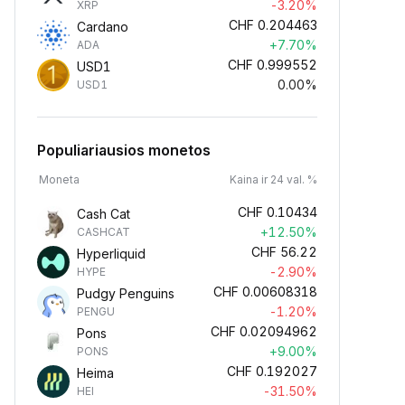
-3.20%
XRP
CHF
0.204463
Cardano
+7.70%
ADA
CHF
0.999552
USD1
0.00%
USD1
Populiariausios monetos
Moneta
Kaina ir 24 val. %
CHF
0.10434
Cash Cat
+12.50%
CASHCAT
CHF
56.22
Hyperliquid
-2.90%
HYPE
CHF
0.00608318
Pudgy Penguins
-1.20%
PENGU
CHF
0.02094962
Pons
+9.00%
PONS
CHF
0.192027
Heima
-31.50%
HEI