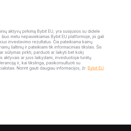
meninių aktyvų pirkimą Bybit EU, yra susijusios su didele
i, šiuo metu nepasiekiamas Bybit EU platformoje, jis gali
kius investavimo rezultatus. Čia pateikiama kainų
amų šaltinių ir pateikiami tik informaciniais tikslais. Šis
 siūlymas pirkti, parduoti ar laikyti bet kokį
s aktyvais ar juos laikydami, investuotojai turėtų
leranciją ir, kai tikslinga, pasikonsultuoti su
alistais. Norint gauti daugiau informacijos, žr.
Bybit EU