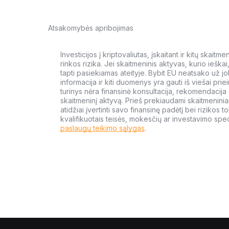
Atsakomybės apribojimas
Investicijos į kriptovaliutas, įskaitant ir kitų skait
rinkos rizika. Jei skaitmeninis aktyvas, kurio ieška
tapti pasiekiamas ateityje. Bybit EU neatsako už jo
informacija ir kiti duomenys yra gauti iš viešai priein
turinys nėra finansinė konsultacija, rekomendacija ar
skaitmeninį aktyvą. Prieš prekiaudami skaitmeniniai
atidžiai įvertinti savo finansinę padėtį bei rizikos to
kvalifikuotais teisės, mokesčių ar investavimo speci
paslaugų teikimo sąlygas
.