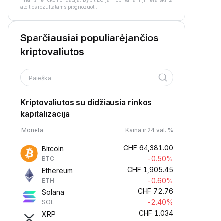
finansinė rekomendacija. Bybit EU jai nepritaria ir ji nėra skirta
ateities rezultatams prognozuoti.
Sparčiausiai populiarėjančios
kriptovaliutos
Paieška
Kriptovaliutos su didžiausia rinkos
kapitalizacija
Moneta
Kaina ir 24 val. %
CHF
64,381.00
Bitcoin
-0.50%
BTC
CHF
1,905.45
Ethereum
-0.60%
ETH
CHF
72.76
Solana
-2.40%
SOL
CHF
1.034
XRP