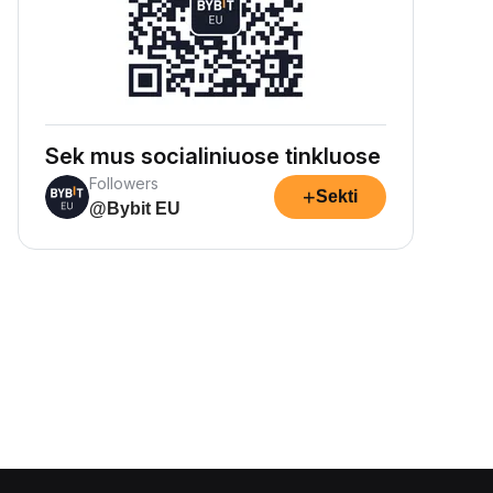
Sek mus socialiniuose tinkluose
Followers
+
Sekti
@Bybit EU