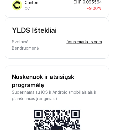
CHF
0.095564
Canton
-9.00%
CC
YLDS Ištekliai
Svetainė
figuremarkets.com
Bendruomenė
Nuskenuok ir atsisiųsk
programėlę
Suderinama su iOS ir Android (mobiliaisiais ir
planšetiniais įrenginiais)