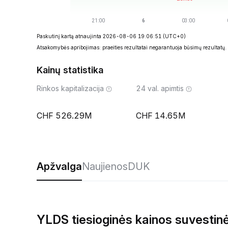
Paskutinį kartą atnaujinta 2026-08-06 19:06:51
(UTC+0)
Atsakomybės apribojimas: praeities rezultatai negarantuoja būsimų rezultatų.
Kainų statistika
Rinkos kapitalizacija
24 val. apimtis
526.29M
14.65M
Apžvalga
Naujienos
DUK
YLDS tiesioginės kainos suvestin