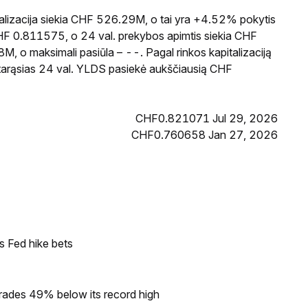
lizacija siekia CHF 526.29M, o tai yra +4.52% pokytis
HF 0.811575, o 24 val. prekybos apimtis siekia CHF
 o maksimali pasiūla – --. Pagal rinkos kapitalizaciją
starąsias 24 val. YLDS pasiekė aukščiausią CHF
CHF0.821071 Jul 29, 2026
CHF0.760658 Jan 27, 2026
s Fed hike bets
rades 49% below its record high