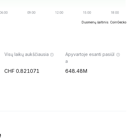
Duomenų šaltinis: CoinGecko
Visų laikų aukščiausia
Apyvartoje esanti pasiūl
a
0.821071
648.48M
ė