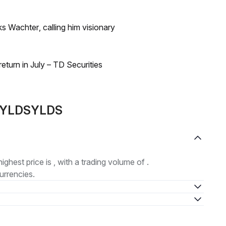
s Wachter, calling him visionary
turn in July – TD Securities
e YLDSYLDS
highest price is , with a trading volume of .
urrencies.