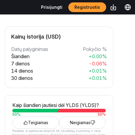
Registruotis
Prisijungti
Kainų istorija (USD)
Datų palyginimas
Pokyčio %
Šiandien
+0.00%
7 dienos
-0.06%
14 dienos
+0.01%
30 dienos
+0.01%
Kaip šiandien jautiesi dėl YLDS (YLDS)?
50
%
50
%
Teigiamas
Neigiamas
Pastaba: ši apklausa atspindi tik naudotojų nuomonę ir nėra