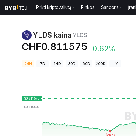
Pirkti kriptovaliutą
Rinkos
Sandoris
Įran
Kriptovaliutų kainos
YLDS kaina YLDS
YLDS kaina
YLDS
CHF0.811575
+0.62%
24H
7D
14D
30D
60D
200D
1Y