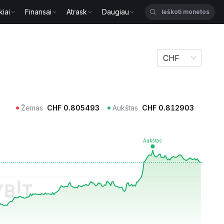
kiai
Finansai
Atrask
Daugiau
CHF
Žemas
CHF
0.805493
Aukštas
CHF
0.812903