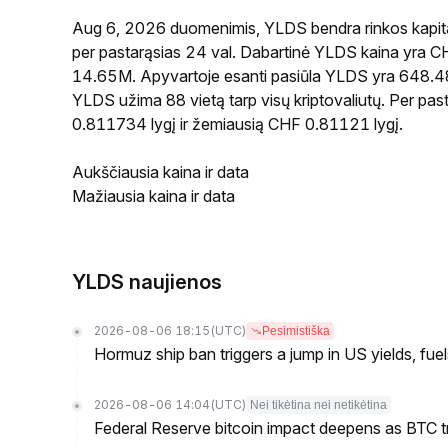
Aug 6, 2026 duomenimis, YLDS bendra rinkos kapita
per pastarąsias 24 val. Dabartinė YLDS kaina yra C
14.65M. Apyvartoje esanti pasiūla YLDS yra 648.48M,
YLDS užima 88 vietą tarp visų kriptovaliutų. Per pa
0.811734 lygį ir žemiausią CHF 0.81121 lygį.
Aukščiausia kaina ir data
Mažiausia kaina ir data
YLDS naujienos
2026-08-06 18:15
(UTC)
Pesimistiška
Hormuz ship ban triggers a jump in US yields, fuel
2026-08-06 14:04
(UTC)
Nei tikėtina nei netikėtina
Federal Reserve bitcoin impact deepens as BTC t