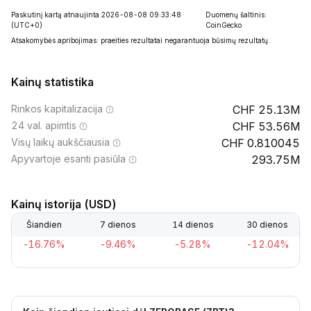
Paskutinį kartą atnaujinta 2026-08-08 09:33:48
Duomenų šaltinis:
(UTC+0)
CoinGecko
Atsakomybės apribojimas: praeities rezultatai negarantuoja būsimų rezultatų.
Kainų statistika
Rinkos kapitalizacija
25.13M
24 val. apimtis
53.56M
Visų laikų aukščiausia
0.810045
Apyvartoje esanti pasiūla
293.75M
Kainų istorija (USD)
Šiandien
7 dienos
14 dienos
30 dienos
-16.76%
-9.46%
-5.28%
-12.04%