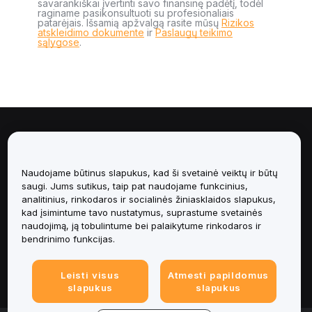
savarankiškai įvertinti savo finansinę padėtį, todėl
raginame pasikonsultuoti su profesionaliais
patarėjais. Išsamią apžvalgą rasite mūsų
Rizikos
atskleidimo dokumente
ir
Paslaugų teikimo
sąlygose
.
Apie
Paslaugos
Naudojame būtinus slapukus, kad ši svetainė veiktų ir būtų
saugi. Jums sutikus, taip pat naudojame funkcinius,
analitinius, rinkodaros ir socialinės žiniasklaidos slapukus,
Pagalba
kad įsimintume tavo nustatymus, suprastume svetainės
naudojimą, ją tobulintume bei palaikytume rinkodaros ir
Produktai
bendrinimo funkcijas.
Teisinė informacija
Leisti visus
Atmesti papildomus
slapukus
slapukus