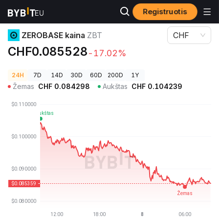
Registruotis
Kriptovaliutų kainos
ZEROBASE kaina ZBT
ZEROBASE kaina
ZBT
CHF
CHF0.085528
-17.02%
24H
7D
14D
30D
60D
200D
1Y
Žemas
CHF
0.084298
Aukštas
CHF
0.104239