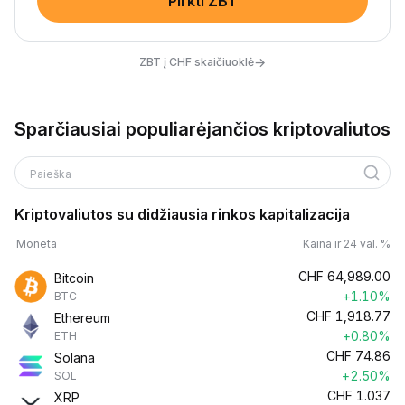
Pirkti ZBT
→
ZBT į CHF skaičiuoklė
Sparčiausiai populiarėjančios kriptovaliutos
Paieška
Kriptovaliutos su didžiausia rinkos kapitalizacija
Moneta
Kaina ir 24 val. %
CHF
64,989.00
Bitcoin
+1.10%
BTC
CHF
1,918.77
Ethereum
+0.80%
ETH
CHF
74.86
Solana
+2.50%
SOL
CHF
1.037
XRP