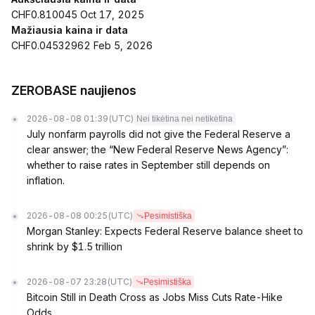
CHF0.810045 Oct 17, 2025
Mažiausia kaina ir data
CHF0.04532962 Feb 5, 2026
ZEROBASE naujienos
2026-08-08 01:39
(UTC)
Nei tikėtina nei netikėtina
July nonfarm payrolls did not give the Federal Reserve a
clear answer; the “New Federal Reserve News Agency”:
whether to raise rates in September still depends on
inflation.
2026-08-08 00:25
(UTC)
Pesimistiška
Morgan Stanley: Expects Federal Reserve balance sheet to
shrink by $1.5 trillion
2026-08-07 23:28
(UTC)
Pesimistiška
Bitcoin Still in Death Cross as Jobs Miss Cuts Rate-Hike
Odds