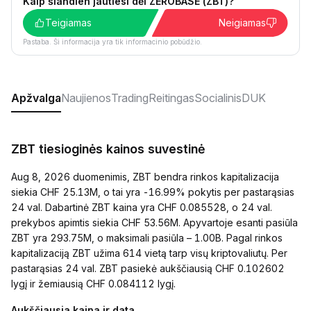
Kaip šiandien jautiesi dėl ZEROBASE (ZBT)?
Teigiamas
Neigiamas
Pastaba. Ši informacija yra tik informacinio pobūdžio.
Apžvalga
Naujienos
Trading
Reitingas
Socialinis
DUK
ZBT tiesioginės kainos suvestinė
Aug 8, 2026 duomenimis, ZBT bendra rinkos kapitalizacija
siekia CHF 25.13M, o tai yra -16.99% pokytis per pastarąsias
24 val. Dabartinė ZBT kaina yra CHF 0.085528, o 24 val.
prekybos apimtis siekia CHF 53.56M. Apyvartoje esanti pasiūla
ZBT yra 293.75M, o maksimali pasiūla – 1.00B. Pagal rinkos
kapitalizaciją ZBT užima 614 vietą tarp visų kriptovaliutų. Per
pastarąsias 24 val. ZBT pasiekė aukščiausią CHF 0.102602
lygį ir žemiausią CHF 0.084112 lygį.
Aukščiausia kaina ir data