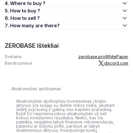
4. Where to buy ?
5. How to buy ?
6. How to sell ?
7. How many are there?
ZEROBASE Ištekliai
Svetainė
zerobase.pro
WhitePaper
Bendruomenė
discord.com
Atsakomybės apribojimas
Atsakomybės apribojimas Investavimas į kripto
aktyvus yra susijęs su didele rinkos rizika, įskaitant
didelį svyravimą ir galimą viso kapitalo praradimą.
Bybit EU neprisiima jokios atsakomybės už bet
kokius investavimo rezultatus. Nieko, kas čia
pateikta, negalima laikyti finansine rekomendacija,
patarimu ar siūlymu pirkti, parduoti ar laikyti
skaitmeninius aktyvus. Investuotojai turėtų