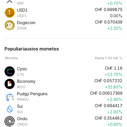
+0.70%
XRP
CHF
0.999875
USD1
0.00%
USD1
CHF
0.070439
Dogecoin
+1.50%
DOGE
Populiariausios monetos
Moneta
Kaina ir 24 val. %
CHF
1.16
Cysic
+52.70%
CYS
CHF
0.057232
Biconomy
+31.80%
BICO
CHF
0.00617369
Pudgy Penguins
+2.40%
PENGU
CHF
0.694417
Sui
+2.90%
SUI
CHF
0.354462
Ondo
+0.90%
ONDO