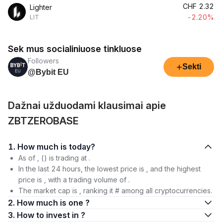
CHF
2.32
Lighter
-2.20%
LIT
Sek mus socialiniuose tinkluose
Followers
+
Sekti
@Bybit EU
Dažnai užduodami klausimai apie
ZBTZEROBASE
1. How much is today?
As of , () is trading at .
In the last 24 hours, the lowest price is , and the highest
price is , with a trading volume of .
The market cap is , ranking it # among all cryptocurrencies.
2. How much is one ?
3. How to invest in ?