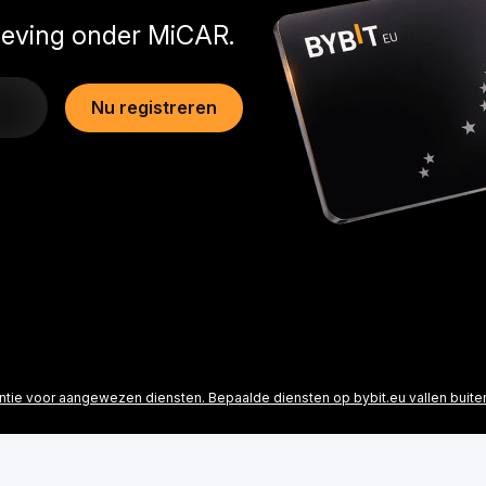
geving onder MiCAR.
Nu registreren
ntie voor aangewezen diensten. Bepaalde diensten op bybit.eu vallen buiten