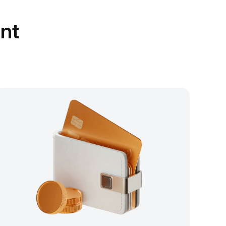
unt
.