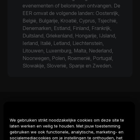
evenementen of beloningen ontvangen. De
EER omvat de volgende landen: Oostenrijk,
België, Bulgarije, Kroatië, Cyprus, Tsjechië,
Denemarken, Estland, Finland, Frankrijk,
Duitsland, Griekenland, Hongarije, IJsland,
Ierland, Italië, Letland, Liechtenstein,
Litouwen, Luxemburg, Malta, Nederland,
Noorwegen, Polen, Roemenië, Portugal,
Slowakije, Slovenië, Spanje en Zweden.
Over
We gebruiken strikt noodzakelijke cookies om deze site te
Diensten
laten werken en veilig te houden. Met jouw toestemming
gebruiken we ook functionele, analytische, marketing- en
Ondersteuning
socialemediacookies om je instellingen te onthouden, het