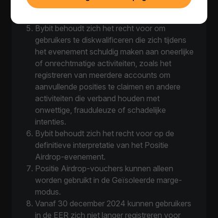
Subaccounts komen niet in aanmerking voor
dit evenement.
Bybit behoudt zich het recht voor om
gebruikers te diskwalificeren die zich tijdens
het evenement schuldig maken aan oneerlijke
of onrechtmatige activiteiten, zoals het
registreren van meerdere accounts om
aanvullende posities te claimen en andere
activiteiten die verband houden met
onwettige, frauduleuze of schadelijke
intenties.
Bybit behoudt zich het recht voor op de
definitieve interpretatie van het Positie
Airdrop-evenement.
Positie Airdrop-vouchers kunnen alleen
worden gebruikt in de Geïsoleerde marge-
modus.
Vanaf 30 december 2024 kunnen gebruikers
in de EER zich niet langer registreren voor