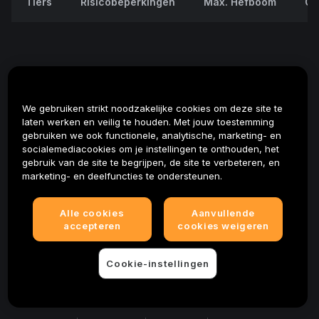
Tiers
Risicobeperkingen
Max. Hefboom
On
We gebruiken strikt noodzakelijke cookies om deze site te
laten werken en veilig te houden. Met jouw toestemming
gebruiken we ook functionele, analytische, marketing- en
socialemediacookies om je instellingen te onthouden, het
gebruik van de site te begrijpen, de site te verbeteren, en
marketing- en deelfuncties te ondersteunen.
Nog gee
Alle cookies
Aanvullende
accepteren
cookies weigeren
Cookie-instellingen
Please be aware that in the event of extreme price 
movements or deviation from the price index, Bybit will 
© 2025-2026 Bybit.eu. All rights reserved.
undertake additional protective measures, including but 