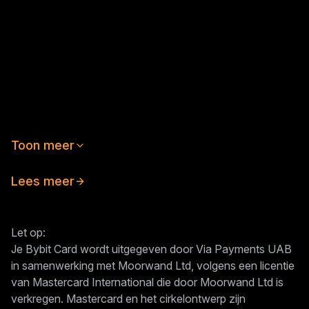
Hoeveel cashback kan ik verdienen?
Wanneer ontvang ik mijn cashback?
Van welke kosten moet je op de hoogte zijn?
Kan ik een uitgavenlimiet instellen?
Welke soorten kaarten zijn er beschikbaar?
Toon meer
Lees meer
Let op:
Je Bybit Card wordt uitgegeven door Via Payments UAB
in samenwerking met Moorwand Ltd, volgens een licentie
van Mastercard International die door Moorwand Ltd is
verkregen. Mastercard en het cirkelontwerp zijn