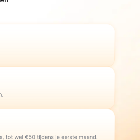
len
n.
, tot wel €50 tijdens je eerste maand.