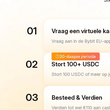
St
01
Vraag een virtuele ka
Vraag aan in de Bybit EU-app
30-daagse periode
30-daagse periode
02
Stort 100+ USDC
Stort 100 USDC of meer op je
03
Besteed & Verdien
Verdien tot wel €110 aan cas