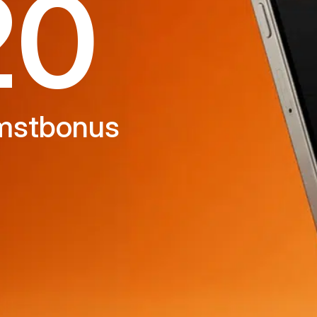
20
omstbonus