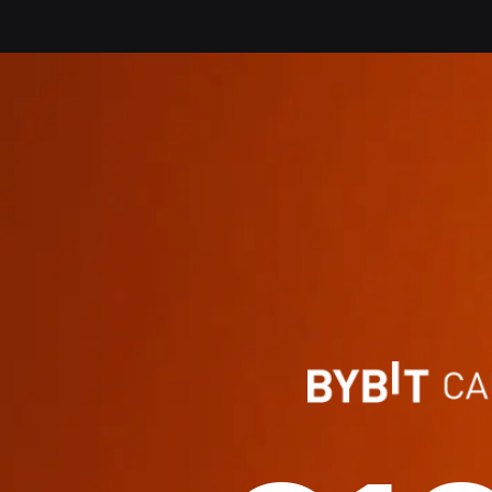
Welkomstaanbieding Bybit Crypto Card EU | 10% cashback