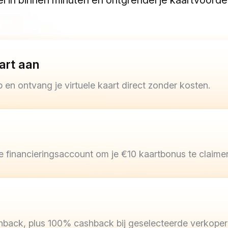
el in binnen minuten en ontgrendel je kaartvoorde
art aan
 en ontvang je virtuele kaart direct zonder kosten.
 financieringsaccount om je €10 kaartbonus te claime
hback, plus 100% cashback bij geselecteerde verkopers